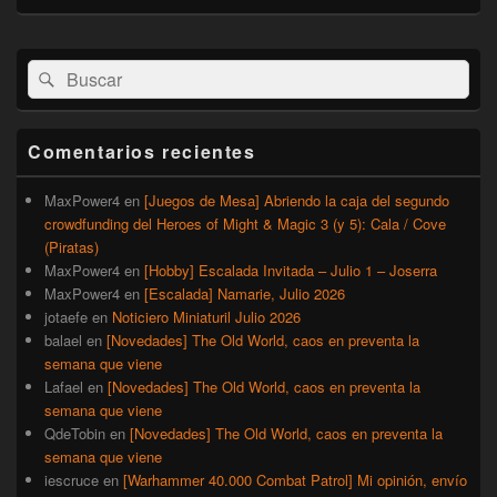
El
Buscar
Buscar
área
por:
de
widget
barra
Comentarios recientes
lateral
primaria
MaxPower4
en
[Juegos de Mesa] Abriendo la caja del segundo
crowdfunding del Heroes of Might & Magic 3 (y 5): Cala / Cove
(Piratas)
MaxPower4
en
[Hobby] Escalada Invitada – Julio 1 – Joserra
MaxPower4
en
[Escalada] Namarie, Julio 2026
jotaefe
en
Noticiero Miniaturil Julio 2026
balael
en
[Novedades] The Old World, caos en preventa la
semana que viene
Lafael
en
[Novedades] The Old World, caos en preventa la
semana que viene
QdeTobin
en
[Novedades] The Old World, caos en preventa la
semana que viene
iescruce
en
[Warhammer 40.000 Combat Patrol] Mi opinión, envío