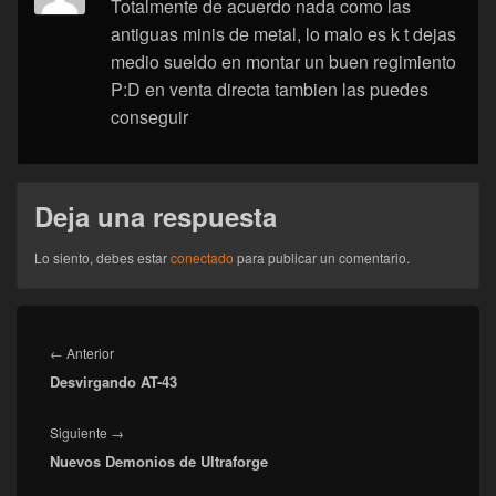
Totalmente de acuerdo nada como las
antiguas minis de metal, lo malo es k t dejas
medio sueldo en montar un buen regimiento
P:D en venta directa tambien las puedes
conseguir
Deja una respuesta
Lo siento, debes estar
conectado
para publicar un comentario.
Navegación
de
Entrada
←
Anterior
entradas
Desvirgando AT-43
anterior:
Entrada
Siguiente
→
Nuevos Demonios de Ultraforge
siguiente: