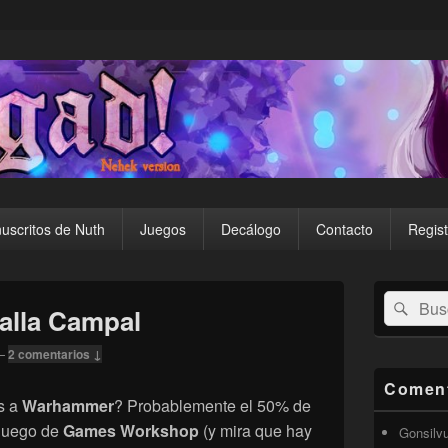
uscritos de Nuth
Juegos
Decálogo
Contacto
Regist
El
Buscar
Busc
área
alla Campal
por:
de
widget
—
2 comentarios ↓
barra
lateral
Coment
primaria
s a
Warhammer
? Probablemente el 50% de
 juego de
Games Workshop
(y mira que hay
Gonsilv