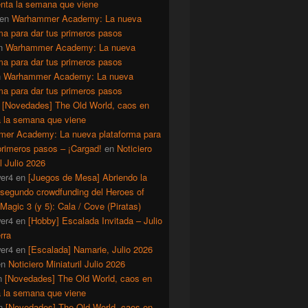
enta la semana que viene
en
Warhammer Academy: La nueva
ma para dar tus primeros pasos
n
Warhammer Academy: La nueva
ma para dar tus primeros pasos
n
Warhammer Academy: La nueva
ma para dar tus primeros pasos
n
[Novedades] The Old World, caos en
a la semana que viene
er Academy: La nueva plataforma para
primeros pasos – ¡Cargad!
en
Noticiero
il Julio 2026
er4
en
[Juegos de Mesa] Abriendo la
 segundo crowdfunding del Heroes of
Magic 3 (y 5): Cala / Cove (Piratas)
er4
en
[Hobby] Escalada Invitada – Julio
rra
er4
en
[Escalada] Namarie, Julio 2026
en
Noticiero Miniaturil Julio 2026
n
[Novedades] The Old World, caos en
a la semana que viene
n
[Novedades] The Old World, caos en