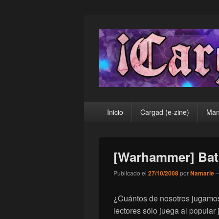
¡Cargad!
Menú
Inicio
Cargad (e-zine)
Man
principal
[Warhammer] Bat
Publicado el
27/10/2008
por
Namarie
¿Cuántos de nosotros jugamo
lectores sólo juega al popular