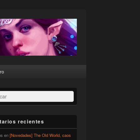
ro
ar
arios recientes
us
en
[Novedades] The Old World, caos