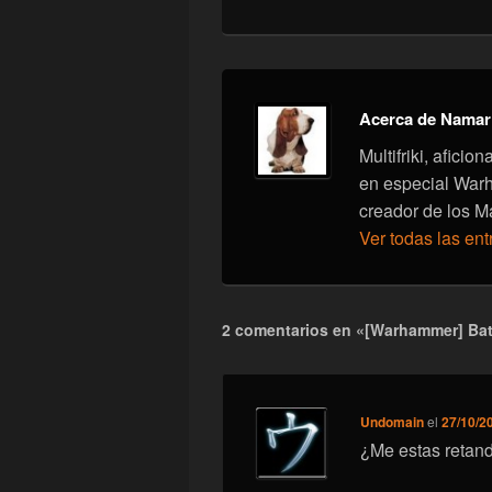
Acerca de Namar
Multifriki, afici
en especial War
creador de los M
Ver todas las en
2 comentarios en «[Warhammer] Bat
Undomain
el
27/10/2
¿Me estas reta