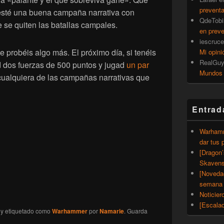
prevent
 esté una buena campaña narrativa con
QdeTobi
e se quiten las batallas campales.
en prev
iescruce
probéis algo más. El próximo día, si tenéis
Mi opini
RealGu
ed dos fuerzas de 500 puntos y jugad
un par
Mundos
 cualquiera de las campañas narrativas que
Entrad
Warhamm
dar tus 
[Dragon
Skavens
[Noveda
semana 
Noticier
[Escalad
y etiquetado como
Warhammer
por
Namarie
. Guarda