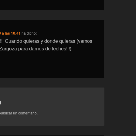
 a las 10:41
ha dicho:
!!! Cuando quieras y donde quieras (vamos
Zargoza para darnos de leches!!!)
a
ublicar un comentario.