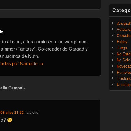
Catego
¡Cargad!
Actualid
ie
Crowdfu
onado al cine, a los cómics y a los wargames,
Hobby
Juego
hammer (Fantasy). Co-creador de Cargad y
No Esta
anuscritos de Nuth.
No Solo
tradas por Namarie
→
Noveda
Rumore
Trasfon
Uncateg
alla Campal»
008 a las 21:52
ha dicho:
ndo?