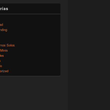
rías
ad
nding
mos Solos
 Minis
des
s
do
orized