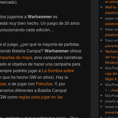
mercado).
en prev
WarFac
platafor
antos jugamos a
Warhammer
es
pagan
e
 está muy bien hecho. Un juego de 25 años
platafor
volucionando cada edición…
Swan
e
platafor
Xoso
e
a el juego, ¿por qué la mayoría de partidas
prevent
siendo Batalla Campal?
Warhammer
ofrece
Warhamm
mpañas de mapa
, sino campañas narrativas
dar tus 
Miniatur
do el objetivo de hacer una campaña para
MaxPow
siempre podréis jugar a
La Sombra sobre
caja del
or que ha hecho GW en años). Hay la
Might & 
zas
, o de jugar con
Patrullas
. Y, por
MaxPow
narios diferentes a Batalla Campal
1 – Jose
MaxPow
or GW como
reglas para jugar en las
jotaefe
balael
e
prevent
a «palante y el que sobreviva gane». Que
Lafael
e