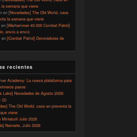
a la semana que viene
n
en
[Novedades] The Old World, caos
enta la semana que viene
en
[Warhammer 40.000 Combat Patrol]
ón, envío a envío
y
en
[Combat Patrol] Devoradores de
as recientes
er Academy: La nueva plataforma para
primeros pasos
’s Lake] Novedades de Agosto 2026:
 (2)
des] The Old World, caos en preventa la
que viene
o Miniaturil Julio 2026
a] Namarie, Julio 2026