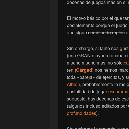
docenas de juegos más en el 
El motivo básico por el que t
posiblemente porque el juego
que sigue
cambiando reglas
e
Sin embargo, si tanto nos gust
(una GRAN mayoría) acaban 
mucho mucho más: no sólo
ca
(en
¡Cargad!
nos hemos marca
toda «pareja» de ejércitos, y 
Albión
, probablemente lo mej
posibilidad de jugar
escaramu
supuesto, hay docenas de esce
(algunos incluso editados p
profundidades
).
Sin embargo la mayoría juega 