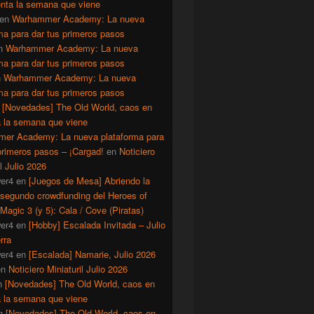
enta la semana que viene
en
Warhammer Academy: La nueva
ma para dar tus primeros pasos
n
Warhammer Academy: La nueva
ma para dar tus primeros pasos
n
Warhammer Academy: La nueva
ma para dar tus primeros pasos
n
[Novedades] The Old World, caos en
a la semana que viene
er Academy: La nueva plataforma para
primeros pasos – ¡Cargad!
en
Noticiero
il Julio 2026
er4
en
[Juegos de Mesa] Abriendo la
 segundo crowdfunding del Heroes of
Magic 3 (y 5): Cala / Cove (Piratas)
er4
en
[Hobby] Escalada Invitada – Julio
rra
er4
en
[Escalada] Namarie, Julio 2026
en
Noticiero Miniaturil Julio 2026
n
[Novedades] The Old World, caos en
a la semana que viene
n
[Novedades] The Old World, caos en