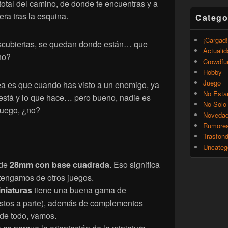
total del camino, de donde te encuentras y a
ra tras la esquina.
Catego
¡Cargad!
escubiertas, se quedan donde están… que
Actualid
no?
Crowdfu
Hobby
Juego
jea es que cuando has visto a un enemigo, ya
No Esta
stá y lo que hace… pero bueno, nadie es
No Solo
juego, ¿no?
Noveda
Rumore
Trasfon
Uncateg
 de
28mm con base cuadrada
. Eso significa
tengamos de otros juegos.
niaturas
tiene una buena gama de
ustos a parte), además de complementos
de todo, vamos.