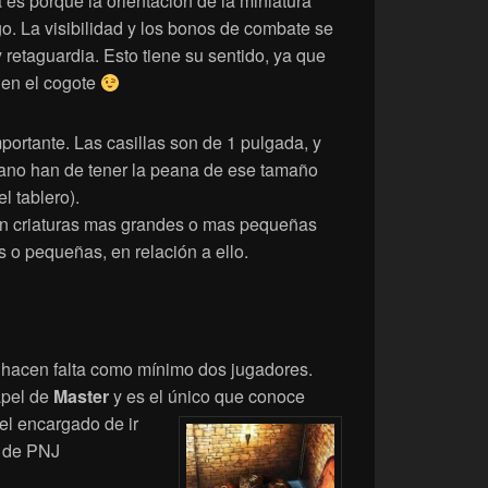
es porque la orientación de la miniatura
o. La visibilidad y los bonos de combate se
 retaguardia. Esto tiene su sentido, ya que
s en el cogote
ortante. Las casillas son de 1 pulgada, y
ano han de tener la peana de ese tamaño
l tablero).
an criaturas mas grandes o mas pequeñas
 o pequeñas, en relación a ello.
hacen falta como mínimo dos jugadores.
apel de
Master
y es el único que conoce
el encargado de ir
o de PNJ