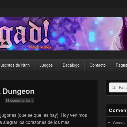
uscritos de Nuth
Juegos
Decálogo
Contacto
Regist
El
Buscar
Busc
área
k Dungeon
por:
de
widget
n
—
13 comentarios ↓
barra
lateral
Coment
primaria
 jugonas (que se que las hay). Hoy venimos
ía alegrar los corazones de los mas
Gonsilv