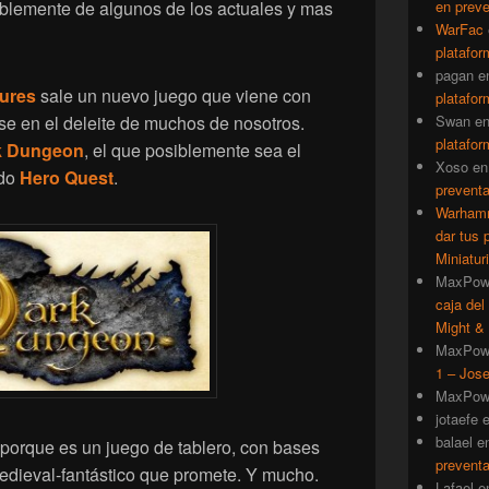
osiblemente de algunos de los actuales y mas
en prev
WarFac
platafor
pagan
e
ures
sale un nuevo juego que viene con
platafor
se en el deleite de muchos de nosotros.
Swan
e
platafor
k Dungeon
, el que posiblemente sea el
Xoso
e
ido
Hero Quest
.
prevent
Warhamm
dar tus 
Miniatur
MaxPow
caja del
Might & 
MaxPow
1 – Jose
MaxPow
jotaefe
balael
e
porque es un juego de tablero, con bases
prevent
dieval-fantástico que promete. Y mucho.
Lafael
e