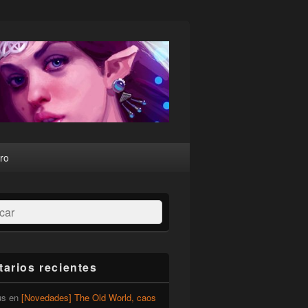
ro
ar
arios recientes
us
en
[Novedades] The Old World, caos