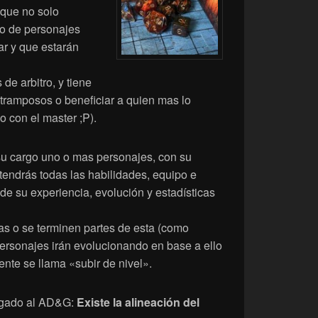
 que no solo
po de personajes
ar y que estarán
de arbitro, y tiene
 tramposos o beneficiar a quien mas lo
 con el master ;P).
 su cargo uno o mas personajes, con su
 tendrás todas las habilidades, equipo e
de su experiencia, evolución y estadísticas
s o se terminen partes de esta (como
 personajes irán evolucionando en base a ello
te se llama «subir de nivel».
jugado al AD&G:
Existe la alineación del