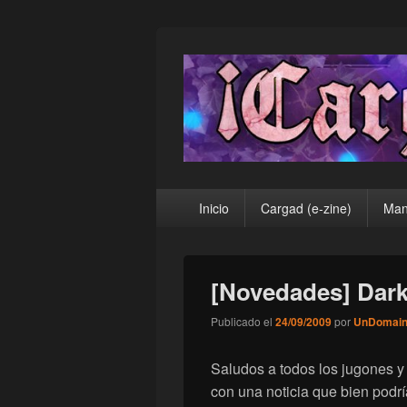
¡Cargad!
Menú
Inicio
Cargad (e-zine)
Man
principal
[Novedades] Dar
Publicado el
24/09/2009
por
UnDomai
Saludos a todos los jugones y
con una noticia que bien podr