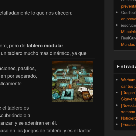
prevent
talladamente lo que nos ofrecen:
QdeTobi
en prev
iescruce
Mi opini
RealGu
Mundos
ero, pero de
tablero modular
.
r un tablero mucho mas dinámico, ya que
Entrad
ciones, pasillos,
nen por separado,
Warhamm
cticamente
dar tus 
[Dragon
Skavens
[Noveda
 el tablero es
semana 
scubriéndolo a
Noticier
anzan y se adentran en él.
[Escalad
so en los juegos de tablero, y es el factor