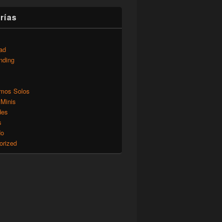
rías
ad
nding
mos Solos
 Minis
des
s
do
orized