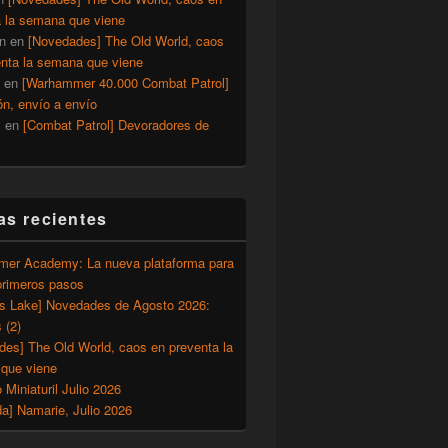
a la semana que viene
n
en
[Novedades] The Old World, caos
enta la semana que viene
en
[Warhammer 40.000 Combat Patrol]
ón, envío a envío
y
en
[Combat Patrol] Devoradores de
as recientes
er Academy: La nueva plataforma para
primeros pasos
’s Lake] Novedades de Agosto 2026:
 (2)
des] The Old World, caos en preventa la
que viene
o Miniaturil Julio 2026
a] Namarie, Julio 2026