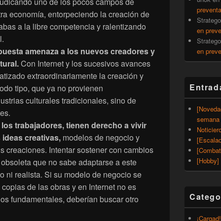
udicando uno de los pocos campos de
prevent
stra economía, entorpeciendo la creación de
Strateg
abas a la libre competencia y ralentizando
en prev
l.
Strateg
opuesta amenaza a los nuevos creadores y
en prev
tural.
Con Internet y los sucesivos avances
tizado extraordinariamente la creación y
Entrad
odo tipo, que ya no provienen
strias culturales tradicionales, sino de
[Noveda
tes.
semana 
os trabajadores, tienen derecho a vivir
Noticier
 ideas creativas,
modelos de negocio y
[Escalad
s creaciones. Intentar sostener con cambios
[Combat
[Hobby] 
ia obsoleta que no sabe adaptarse a este
o ni realista. Si su modelo de negocio se
 copias de las obras y en Internet no es
Catego
hos fundamentales, deberían buscar otro
¡Cargad!