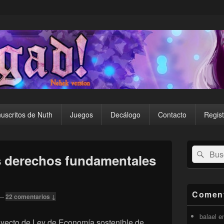
uscritos de Nuth
Juegos
Decálogo
Contacto
Regist
El
Buscar
Busc
área
s derechos fundamentales
por:
de
widget
barra
lateral
Coment
—
22 comentarios ↓
primaria
balael
e
royecto de Ley de Economía sostenible de