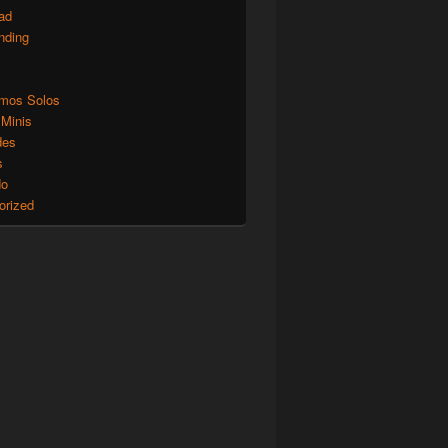
ad
nding
mos Solos
 Minis
des
s
do
orized