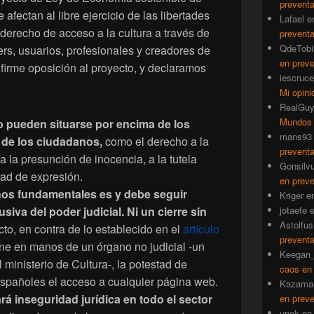
prevent
 afectan al libre ejercicio de las libertades
Lafael
e
 derecho de acceso a la cultura a través de
prevent
QdeTobi
gers, usuarios, profesionales y creadores de
en prev
firme oposición al proyecto, y declaramos
iescruce
Mi opini
RealGu
Mundos
o pueden situarse por encima de los
mans93
de los ciudadanos,
como el derecho a la
prevent
 a la presunción de inocencia, a la tutela
Gonsilv
rtad de expresión.
en prev
os fundamentales es y debe seguir
Kriger
e
iva del poder judicial. Ni un cierre sin
jotaefe
Astolfus
to, en contra de lo establecido en el
artículo
prevent
one en manos de un órgano no judicial -un
Keegan_
ministerio de Cultura-, la potestad de
caos en
españoles el acceso a cualquier página web.
Kazama
rá inseguridad jurídica en todo el sector
en prev
unok
e