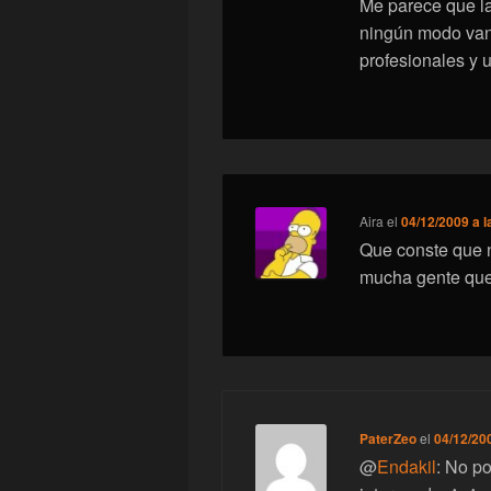
Me parece que la
ningún modo van
profesionales y 
Aira
el
04/12/2009 a l
Que conste que n
mucha gente que 
PaterZeo
el
04/12/200
@
Endakil
: No p