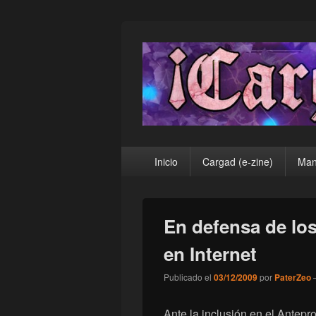
¡Cargad!
Menú
Inicio
Cargad (e-zine)
Man
principal
En defensa de lo
en Internet
Publicado el
03/12/2009
por
PaterZeo
Ante la inclusión en el Antep