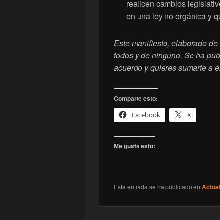
realicen cambios legislati
en una ley no orgánica y q
Este manifiesto, elaborado de 
todos y de ninguno. Se ha publ
acuerdo y quieres sumarte a él,
Comparte esto:
Facebook
X
Me gusta esto:
Esta entrada se ha publicado en
Actual