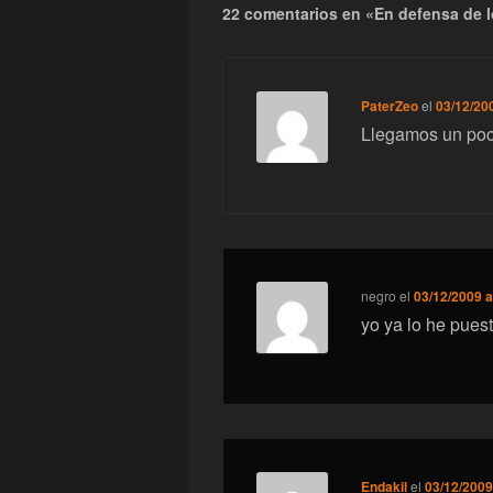
22 comentarios en «En defensa de 
PaterZeo
el
03/12/200
Llegamos un poc
negro
el
03/12/2009 a
yo ya lo he pues
Endakil
el
03/12/2009