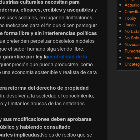
ustrias culturales necesitan para
Actualid
odernas, eficaces, creíbles y asequibles
y
Crowdfu
s usos sociales, en lugar de limitaciones
Hobby
 ineficaces para el fin que dicen perseguir.
Juego
No Esta
 forma libre y sin interferencias políticas
No Solo
que pretenden perpetuar obsoletos modelos
Noveda
 que el saber humano siga siendo libre.
Rumore
 garantice por ley la
neutralidad de la
Trasfon
quier presión que pueda producirse, como
Uncateg
e una economía sostenible y realista de cara
ra reforma del derecho de propiedad
in: devolver a la sociedad el conocimiento,
o y limitar los abusos de las entidades
 y sus modificaciones deben aprobarse
público y habiendo consultado
partes implicadas.
No es de recibo que se