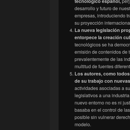
tecnológico español,
perj
desarrollo y futuro de nue
empresas, introduciendo tr
su proyección internaciona
La nueva legislación pr
entorpece la creación cul
tecnológicos se ha democra
emisión de contenidos de t
prevalentemente de las indu
multitud de fuentes diferen
Los autores, como todos l
de su trabajo con nuevas
actividades asociadas a su
legislativos a una industr
nuevo entorno no es ni just
basaba en el control de las
posible sin vulnerar derec
modelo.