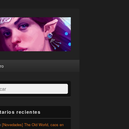
ro
ar
arios recientes
n
[Novedades] The Old World, caos en