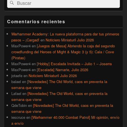
Buscar
Buscar
área
por:
de
widget
barra
Comentarios recientes
lateral
primaria
Warhammer Academy: La nueva plataforma para dar tus primeros
pasos – ¡Cargad!
en
Noticiero Miniaturil Julio 2026
MaxPower4
en
[Juegos de Mesa] Abriendo la caja del segundo
crowdfunding del Heroes of Might & Magic 3 (y 5): Cala / Cove
(Piratas)
MaxPower4
en
[Hobby] Escalada Invitada – Julio 1 – Joserra
MaxPower4
en
[Escalada] Namarie, Julio 2026
jotaefe
en
Noticiero Miniaturil Julio 2026
balael
en
[Novedades] The Old World, caos en preventa la
semana que viene
Lafael
en
[Novedades] The Old World, caos en preventa la
semana que viene
QdeTobin
en
[Novedades] The Old World, caos en preventa la
semana que viene
iescruce
en
[Warhammer 40.000 Combat Patrol] Mi opinión, envío
a envío