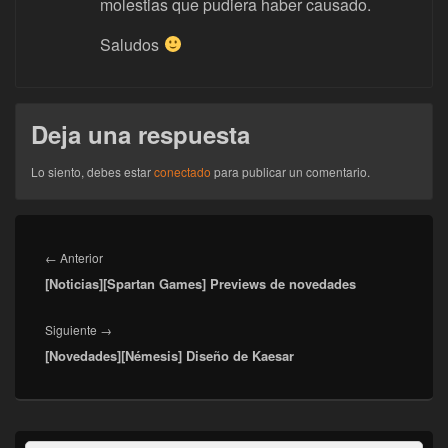
molestias que pudiera haber causado.
Saludos
Deja una respuesta
Lo siento, debes estar
conectado
para publicar un comentario.
Navegación
de
Entrada
←
Anterior
entradas
[Noticias][Spartan Games] Previews de novedades
anterior:
Entrada
Siguiente
→
[Novedades][Némesis] Diseño de Kaesar
siguiente:
El