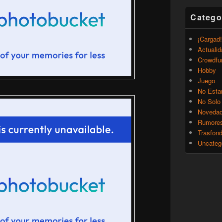
Catego
¡Cargad!
Actualid
Crowdfu
Hobby
Juego
No Esta
No Solo
Noveda
Rumore
Trasfon
Uncateg