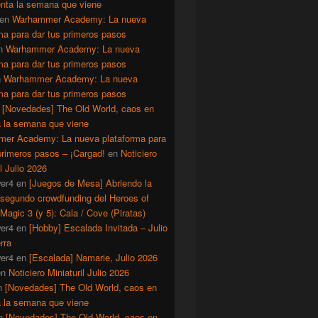
enta la semana que viene
en
Warhammer Academy: La nueva
ma para dar tus primeros pasos
n
Warhammer Academy: La nueva
ma para dar tus primeros pasos
n
Warhammer Academy: La nueva
ma para dar tus primeros pasos
n
[Novedades] The Old World, caos en
a la semana que viene
er Academy: La nueva plataforma para
primeros pasos – ¡Cargad!
en
Noticiero
il Julio 2026
er4
en
[Juegos de Mesa] Abriendo la
 segundo crowdfunding del Heroes of
Magic 3 (y 5): Cala / Cove (Piratas)
er4
en
[Hobby] Escalada Invitada – Julio
rra
er4
en
[Escalada] Namarie, Julio 2026
en
Noticiero Miniaturil Julio 2026
n
[Novedades] The Old World, caos en
a la semana que viene
n
[Novedades] The Old World, caos en