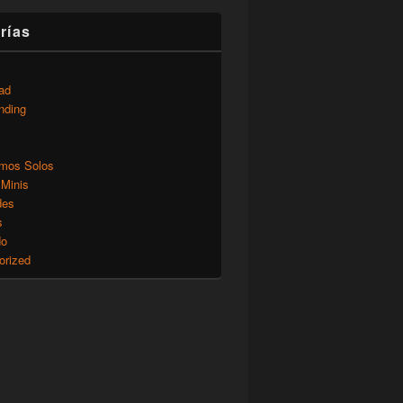
rías
ad
nding
mos Solos
 Minis
des
s
do
orized