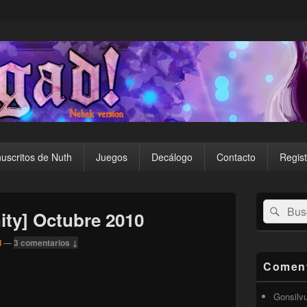
uscritos de Nuth
Juegos
Decálogo
Contacto
Regist
El
Buscar
Busc
área
ity] Octubre 2010
por:
de
widget
l
—
3 comentarios ↓
barra
lateral
Coment
primaria
Gonsilv