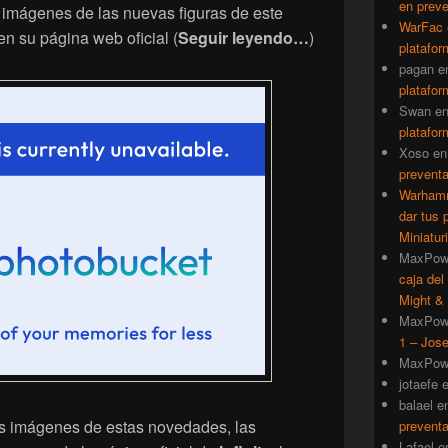
en prev
 imágenes de las nuevas figuras de este
WarFac
en su página web oficial (
Seguir leyendo…
)
platafor
pagan
e
platafor
Swan
e
platafor
Xoso
e
prevent
Warhamm
dar tus 
Miniatur
MaxPow
caja del
Might & 
MaxPow
1 – Jose
MaxPow
jotaefe
balael
e
as imágenes de estas novedades, las
prevent
Lafael
e