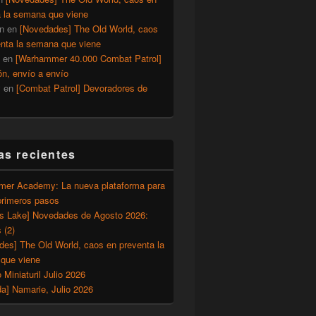
a la semana que viene
n
en
[Novedades] The Old World, caos
enta la semana que viene
en
[Warhammer 40.000 Combat Patrol]
ón, envío a envío
y
en
[Combat Patrol] Devoradores de
as recientes
er Academy: La nueva plataforma para
primeros pasos
’s Lake] Novedades de Agosto 2026:
 (2)
des] The Old World, caos en preventa la
que viene
o Miniaturil Julio 2026
a] Namarie, Julio 2026