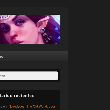
ro
ar
arios recientes
us
en
[Novedades] The Old World, caos