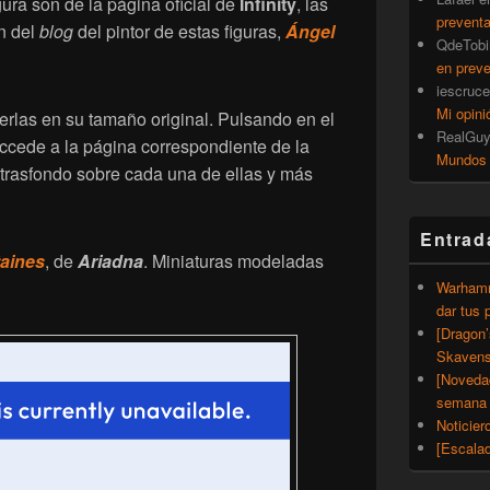
ra son de la página oficial de
Infinity
, las
prevent
n del
blog
del pintor de estas figuras,
Ángel
QdeTobi
en prev
iescruce
Mi opini
erlas en su tamaño original. Pulsando en el
RealGu
cede a la página correspondiente de la
Mundos
 trasfondo sobre cada una de ellas y más
Entrad
taines
, de
Ariadna
. Miniaturas modeladas
Warhamm
dar tus 
[Dragon
Skavens
[Noveda
semana 
Noticier
[Escalad