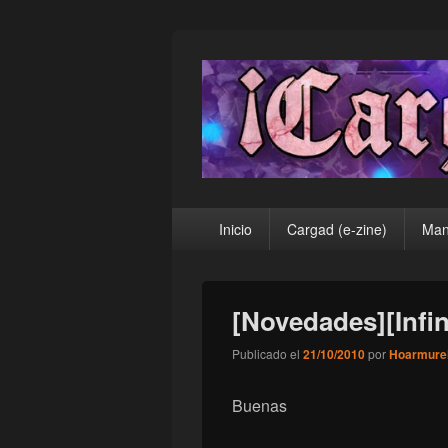
¡Cargad!
Menú
Inicio
Cargad (e-zine)
Man
principal
[Novedades][Infin
Publicado el
21/10/2010
por
Hoarmure
Buenas