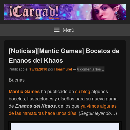
¡Cargad!
Menú
[Noticias][Mantic Games] Bocetos de
Enanos del Khaos
Publicado el
15/12/2010
por
Hoarmurel
—
6 comentarios ↓
Buenas
Mantic Games
ha publicado en
su blog
algunos
bocetos, ilustraciones y diseños para su nueva gama
de
Enanos del Khaos
, de los que
ya vimos algunas
de las miniaturas hace unos días
. (
Seguir leyendo…
)