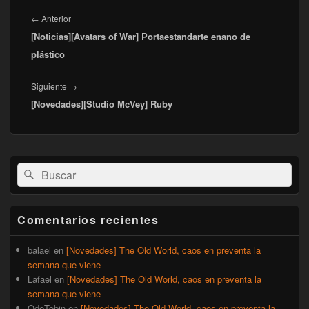
Navegación
de
Entrada
←
Anterior
entradas
[Noticias][Avatars of War] Portaestandarte enano de
anterior:
plástico
Entrada
Siguiente
→
[Novedades][Studio McVey] Ruby
siguiente:
El
Buscar
Buscar
área
por:
de
widget
barra
Comentarios recientes
lateral
primaria
balael
en
[Novedades] The Old World, caos en preventa la
semana que viene
Lafael
en
[Novedades] The Old World, caos en preventa la
semana que viene
QdeTobin
en
[Novedades] The Old World, caos en preventa la