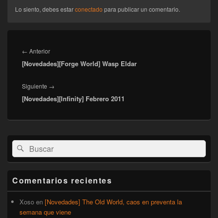
Lo siento, debes estar
conectado
para publicar un comentario.
Navegación
de
Entrada
←
Anterior
entradas
[Novedades][Forge World] Wasp Eldar
anterior:
Entrada
Siguiente
→
[Novedades][Infinity] Febrero 2011
siguiente:
El
Buscar
Buscar
área
por:
de
widget
barra
Comentarios recientes
lateral
primaria
Xoso
en
[Novedades] The Old World, caos en preventa la
semana que viene