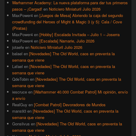
Warhammer Academy: La nueva plataforma para dar tus primeros
pasos – ¡Cargad!
en
Noticiero Miniaturil Julio 2026
MaxPower4
en
[Juegos de Mesa] Abriendo la caja del segundo
crowdfunding del Heroes of Might & Magic 3 (y 5): Cala / Cove
(Piratas)
MaxPower4
en
[Hobby] Escalada Invitada – Julio 1 – Joserra
MaxPower4
en
[Escalada] Namarie, Julio 2026
jotaefe
en
Noticiero Miniaturil Julio 2026
balael
en
[Novedades] The Old World, caos en preventa la
semana que viene
Lafael
en
[Novedades] The Old World, caos en preventa la
semana que viene
QdeTobin
en
[Novedades] The Old World, caos en preventa la
semana que viene
iescruce
en
[Warhammer 40.000 Combat Patrol] Mi opinión, envío
a envío
RealGuy
en
[Combat Patrol] Devoradores de Mundos
mans93
en
[Novedades] The Old World, caos en preventa la
semana que viene
Gonsilvus
en
[Novedades] The Old World, caos en preventa la
semana que viene