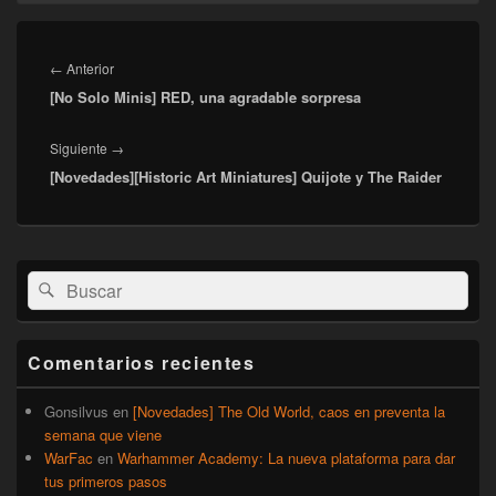
Navegación
de
Entrada
←
Anterior
entradas
[No Solo Minis] RED, una agradable sorpresa
anterior:
Entrada
Siguiente
→
[Novedades][Historic Art Miniatures] Quijote y The Raider
siguiente:
El
Buscar
Buscar
área
por:
de
widget
barra
Comentarios recientes
lateral
primaria
Gonsilvus
en
[Novedades] The Old World, caos en preventa la
semana que viene
WarFac
en
Warhammer Academy: La nueva plataforma para dar
tus primeros pasos