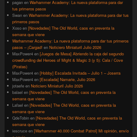
pagan
en
Warhammer Academy: La nueva plataforma para dar
tus primeros pasos
Swan
en
Warhammer Academy: La nueva plataforma para dar tus
primeros pasos
Xoso
en
[Novedades] The Old World, caos en preventa la
semana que viene
Warhammer Academy: La nueva plataforma para dar tus primeros
pasos – ¡Cargad!
en
Noticiero Miniaturil Julio 2026
MaxPower4
en
[Juegos de Mesa] Abriendo la caja del segundo
crowdfunding del Heroes of Might & Magic 3 (y 5): Cala / Cove
(Piratas)
MaxPower4
en
[Hobby] Escalada Invitada – Julio 1 – Joserra
MaxPower4
en
[Escalada] Namarie, Julio 2026
jotaefe
en
Noticiero Miniaturil Julio 2026
balael
en
[Novedades] The Old World, caos en preventa la
semana que viene
Lafael
en
[Novedades] The Old World, caos en preventa la
semana que viene
QdeTobin
en
[Novedades] The Old World, caos en preventa la
semana que viene
iescruce
en
[Warhammer 40.000 Combat Patrol] Mi opinión, envío