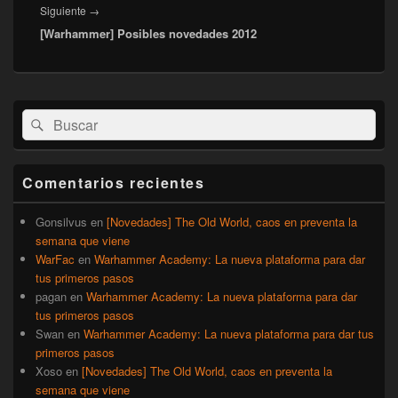
Entrada
Siguiente
→
[Warhammer] Posibles novedades 2012
siguiente:
El
Buscar
Buscar
área
por:
de
widget
barra
Comentarios recientes
lateral
primaria
Gonsilvus
en
[Novedades] The Old World, caos en preventa la
semana que viene
WarFac
en
Warhammer Academy: La nueva plataforma para dar
tus primeros pasos
pagan
en
Warhammer Academy: La nueva plataforma para dar
tus primeros pasos
Swan
en
Warhammer Academy: La nueva plataforma para dar tus
primeros pasos
Xoso
en
[Novedades] The Old World, caos en preventa la
semana que viene