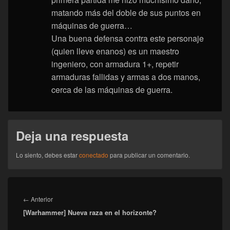
matando más del doble de sus puntos en
máquinas de guerra…
Una buena defensa contra este personaje
(quien lleve enanos) es un maestro
ingeniero, con armadura 1+, repetir
armaduras fallidas y armas a dos manos,
cerca de las máquinas de guerra.
Deja una respuesta
Lo siento, debes estar
conectado
para publicar un comentario.
Navegación
de
Entrada
←
Anterior
entradas
[Warhammer] Nueva raza en el horizonte?
anterior: