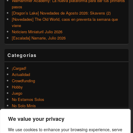
Warhammer Academy: La nueva plataforma para dar tus primeros
pasos
[Dragon’s Lake] Novedades de Agosto 2026: Skavens (2)
[Novedades] The Old World, caos en preventa la semana que
viene
Noticiero Miniaturil Julio 2026
[Escalada] Namarie, Julio 2026
Categorías
¡Cargad!
Actualidad
Crowdfunding
Hobby
Juego
No Estamos Solos
No Solo Minis
Novedades
We value your privacy
Rumores
Trasfondo
We use cookies to enhance your browsing experience, serve
Uncategorized