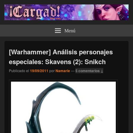
¡Cargad!
Menú
[Warhammer] Análisis personajes
especiales: Skavens (2): Snikch
Publicado el
19/09/2011
por
Namarie
—
5 comentarios ↓