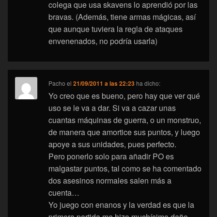
colega que usa skavens lo aprendió por las
bravas. (Además, tiene armas mágicas, así
que aunque tuviera la regla de ataques
envenenados, no podría usarla)
Pacho
el
21/09/2011 a las 22:23
ha dicho:
Yo creo que es bueno, pero hay que ver qué
uso se le va a dar. Si va a cazar unas
cuantas máquinas de guerra, o un monstruo,
de manera que amortice sus puntos, y luego
apoye a sus unidades, pues perfecto.
Pero ponerlo solo para añadir PO es
malgastar puntos, tal como se ha comentado
dos asesinos normales salen más a
cuenta…
Yo juego con enanos y la verdad es que la
primera partida me hizo muchísimo daño,