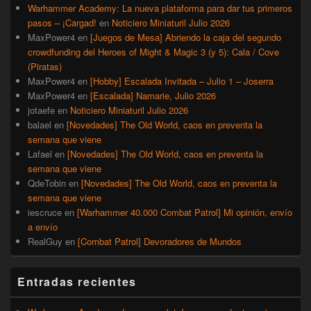
Warhammer Academy: La nueva plataforma para dar tus primeros
pasos – ¡Cargad!
en
Noticiero Miniaturil Julio 2026
MaxPower4
en
[Juegos de Mesa] Abriendo la caja del segundo
crowdfunding del Heroes of Might & Magic 3 (y 5): Cala / Cove
(Piratas)
MaxPower4
en
[Hobby] Escalada Invitada – Julio 1 – Joserra
MaxPower4
en
[Escalada] Namarie, Julio 2026
jotaefe
en
Noticiero Miniaturil Julio 2026
balael
en
[Novedades] The Old World, caos en preventa la
semana que viene
Lafael
en
[Novedades] The Old World, caos en preventa la
semana que viene
QdeTobin
en
[Novedades] The Old World, caos en preventa la
semana que viene
iescruce
en
[Warhammer 40.000 Combat Patrol] Mi opinión, envío
a envío
RealGuy
en
[Combat Patrol] Devoradores de Mundos
Entradas recientes