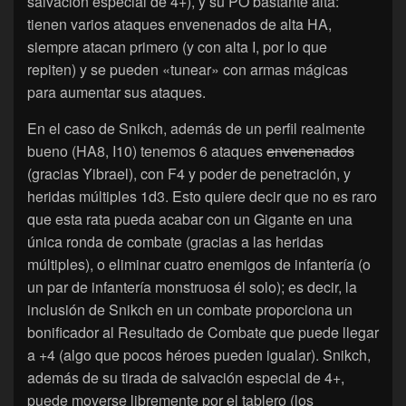
salvación especial de 4+), y su PO bastante alta:
tienen varios ataques envenenados de alta HA,
siempre atacan primero (y con alta I, por lo que
repiten) y se pueden «tunear» con armas mágicas
para aumentar sus ataques.
En el caso de Snikch, además de un perfil realmente
bueno (HA8, I10) tenemos 6 ataques
envenenados
(gracias Yibrael), con F4 y poder de penetración, y
heridas múltiples 1d3. Esto quiere decir que no es raro
que esta rata pueda acabar con un Gigante en una
única ronda de combate (gracias a las heridas
múltiples), o eliminar cuatro enemigos de infantería (o
un par de infantería monstruosa él solo); es decir, la
inclusión de Snikch en un combate proporciona un
bonificador al Resultado de Combate que puede llegar
a +4 (algo que pocos héroes pueden igualar). Snikch,
además de su tirada de salvación especial de 4+,
puede moverse libremente por el tablero (los