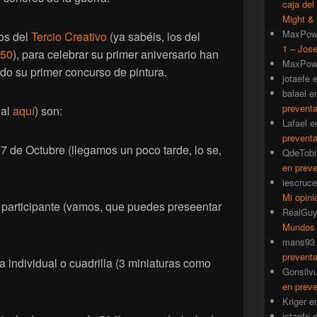
caja del
Might & 
MaxPow
os del
Tercio Creativo
(ya sabéis, los del
1 – Jose
50
), para celebrar su primer aniversario han
MaxPow
do su primer concurso de pintura.
jotaefe
balael
e
prevent
nal
aquí
) son:
Lafael
e
prevent
 7 de Octubre (llegamos un poco tarde, lo se,
QdeTobi
en prev
iescruce
Mi opini
 participante (vamos, que puedes preseentar
RealGu
Mundos
mans93
prevent
a individual o cuadrilla (3 miniaturas como
Gonsilv
en prev
Kriger
e
jotaefe