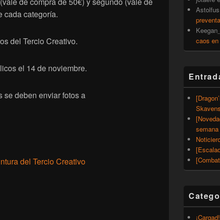
 (vale de compra de 50€) y segundo (vale de
Astolfus
e cada categoría.
prevent
Keegan_
s del Tercio Creativo.
caos en
icos el 14 de noviembre.
Entrad
s se deben enviar fotos a
[Dragon
Skavens
[Noveda
semana 
Noticier
[Escalad
[Combat
ntura del Tercio Creativo
Catego
¡Cargad!