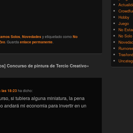
Actualid
Crowdfu
Hobby
Juego
No Esta
No Solo
tamos Solos
,
Novedades
y etiquetado como
No
Zeo
. Guarda
enlace permanente
.
Noveda
Rumore
Trasfon
Uncateg
s] Concurso de pintura de Tercio Creativo»
 las 18:23
ha dicho:
rso, si tubiera alguna miniatura, la pena
 andará mi economia para invertir en un