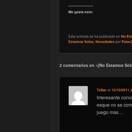
Me gusta esto:
Esta entrada se ha publicado en
No Es
Estamos Solos
,
Novedades
por
Pater
2 comentarios en «[No Estamos Solo
Tziliar
el
12/10/2011 a
Interesante concu
esque no se como
juego mas…