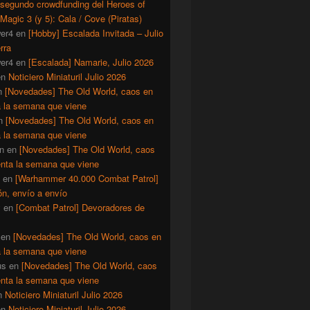
 segundo crowdfunding del Heroes of
Magic 3 (y 5): Cala / Cove (Piratas)
er4
en
[Hobby] Escalada Invitada – Julio
rra
er4
en
[Escalada] Namarie, Julio 2026
en
Noticiero Miniaturil Julio 2026
n
[Novedades] The Old World, caos en
a la semana que viene
n
[Novedades] The Old World, caos en
a la semana que viene
n
en
[Novedades] The Old World, caos
enta la semana que viene
en
[Warhammer 40.000 Combat Patrol]
ón, envío a envío
y
en
[Combat Patrol] Devoradores de
en
[Novedades] The Old World, caos en
a la semana que viene
us
en
[Novedades] The Old World, caos
enta la semana que viene
n
Noticiero Miniaturil Julio 2026
en
Noticiero Miniaturil Julio 2026