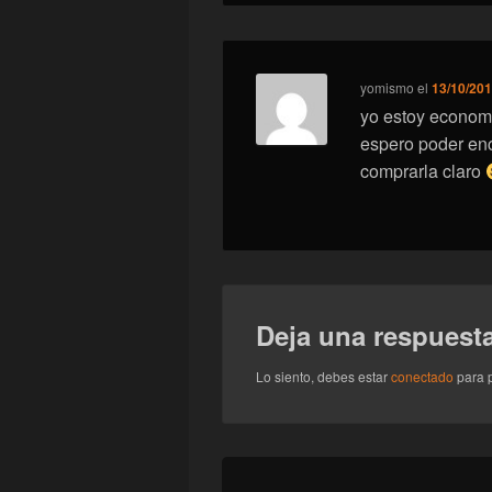
yomismo
el
13/10/201
yo estoy economi
espero poder enc
comprarla claro
Deja una respuest
Lo siento, debes estar
conectado
para p
Navegación