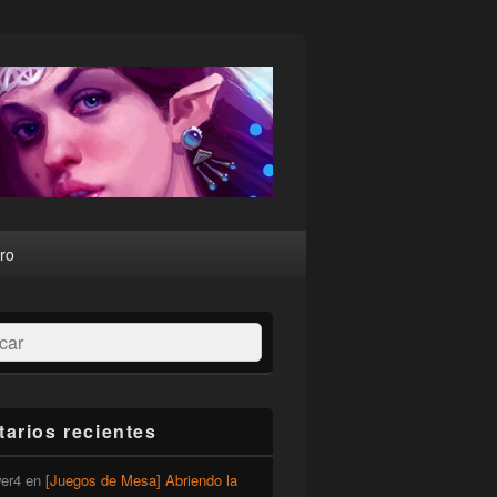
ro
ar
arios recientes
er4
en
[Juegos de Mesa] Abriendo la