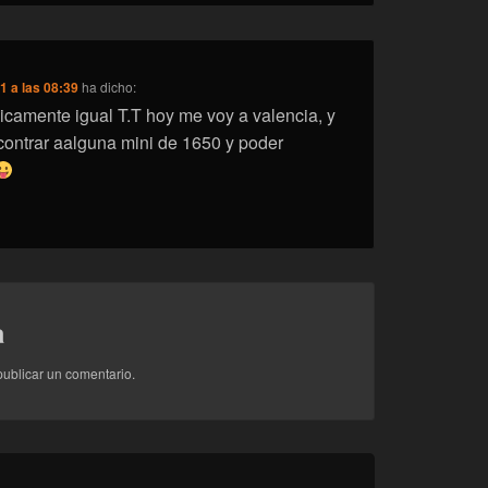
1 a las 08:39
ha dicho:
camente igual T.T hoy me voy a valencia, y
ontrar aalguna mini de 1650 y poder
a
ublicar un comentario.