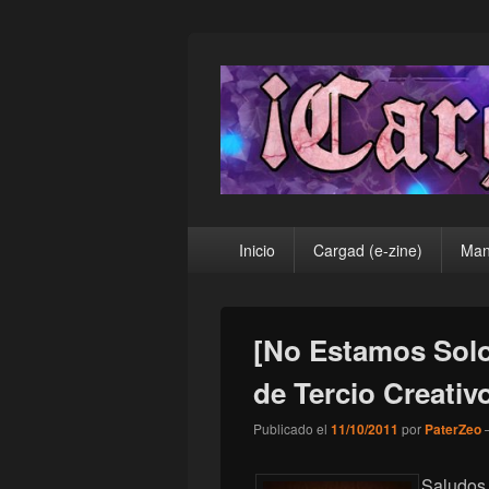
¡Cargad!
Menú
Inicio
Cargad (e-zine)
Man
principal
[No Estamos Solo
de Tercio Creativ
Publicado el
11/10/2011
por
PaterZeo
Saludos,