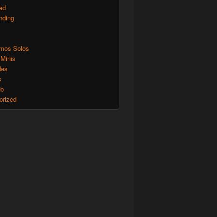
ad
nding
mos Solos
 Minis
des
s
do
orized