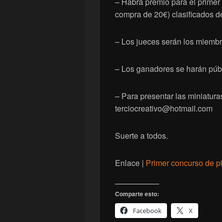
– Habrá premio para el primer
compra de 20€) clasificados d
– Los jueces serán los miembro
– Los ganadores se harán públ
– Para presentar las miniatura
terciocreativo@hotmail.com
Suerte a todos.
Enlace |
Primer concurso de pi
Comparte esto:
Facebook
X