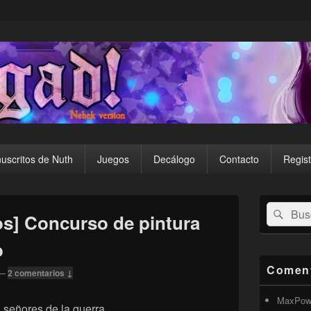
uscritos de Nuth
Juegos
Decálogo
Contacto
Regist
El
Buscar
Busc
área
s] Concurso de pintura
por:
de
widget
o
barra
lateral
Coment
—
2 comentarios ↓
primaria
MaxPow
 señores de la guerra.