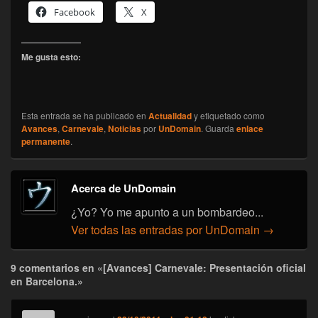
Facebook
X
Me gusta esto:
Esta entrada se ha publicado en
Actualidad
y etiquetado como
Avances
,
Carnevale
,
Noticias
por
UnDomain
. Guarda
enlace
permanente
.
Acerca de UnDomain
¿Yo? Yo me apunto a un bombardeo...
Ver todas las entradas por UnDomain
→
9 comentarios en «[Avances] Carnevale: Presentación oficial
en Barcelona.»