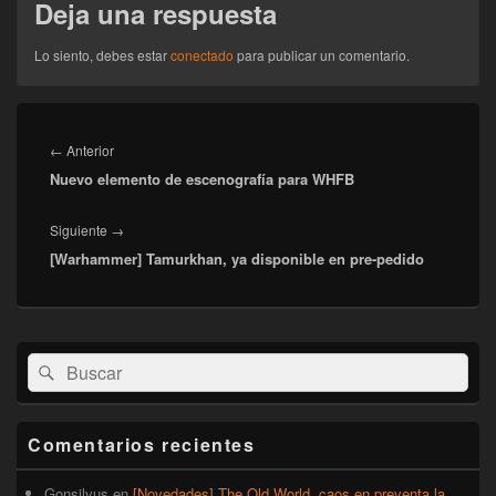
Deja una respuesta
Lo siento, debes estar
conectado
para publicar un comentario.
Navegación
de
Entrada
←
Anterior
entradas
Nuevo elemento de escenografía para WHFB
anterior:
Entrada
Siguiente
→
[Warhammer] Tamurkhan, ya disponible en pre-pedido
siguiente:
El
Buscar
Buscar
área
por:
de
widget
barra
Comentarios recientes
lateral
primaria
Gonsilvus
en
[Novedades] The Old World, caos en preventa la