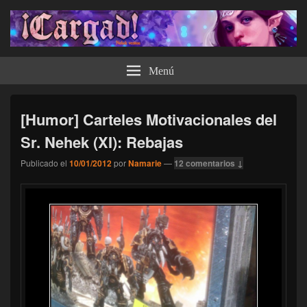
¡Cargad!
Menú
[Humor] Carteles Motivacionales del
Sr. Nehek (XI): Rebajas
Publicado el
10/01/2012
por
Namarie
—
12 comentarios ↓