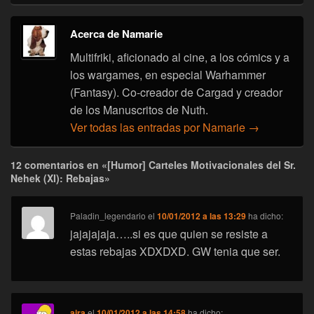
Acerca de Namarie
Multifriki, aficionado al cine, a los cómics y a
los wargames, en especial Warhammer
(Fantasy). Co-creador de Cargad y creador
de los Manuscritos de Nuth.
Ver todas las entradas por Namarie
→
12 comentarios en «[Humor] Carteles Motivacionales del Sr.
Nehek (XI): Rebajas»
Paladin_legendario
el
10/01/2012 a las 13:29
ha dicho:
jajajajaja…..si es que quien se resiste a
estas rebajas XDXDXD. GW tenia que ser.
aira
el
10/01/2012 a las 14:58
ha dicho: