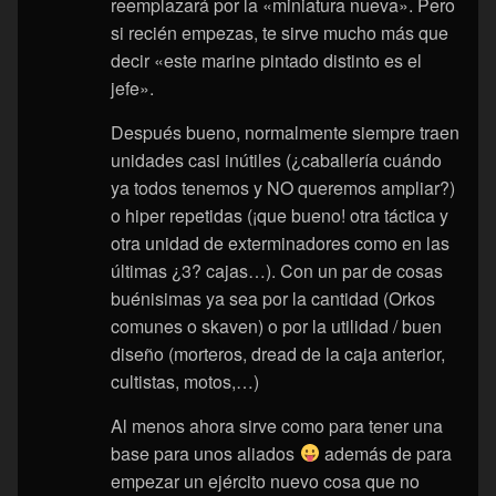
reemplazará por la «miniatura nueva». Pero
si recién empezas, te sirve mucho más que
decir «este marine pintado distinto es el
jefe».
Después bueno, normalmente siempre traen
unidades casi inútiles (¿caballería cuándo
ya todos tenemos y NO queremos ampliar?)
o hiper repetidas (¡que bueno! otra táctica y
otra unidad de exterminadores como en las
últimas ¿3? cajas…). Con un par de cosas
buénisimas ya sea por la cantidad (Orkos
comunes o skaven) o por la utilidad / buen
diseño (morteros, dread de la caja anterior,
cultistas, motos,…)
Al menos ahora sirve como para tener una
base para unos aliados
además de para
empezar un ejército nuevo cosa que no