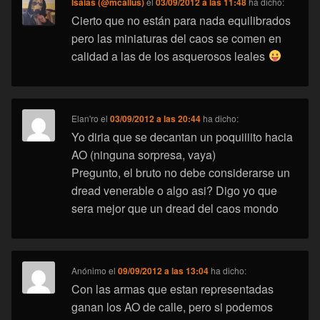
Isaias (@mcallus)
el
03/09/2012 a las 11:48
ha dicho:
Cierto que no están para nada equilibrados
pero las miniaturas del caos se comen en
calidad a las de los asquerosos leales
Elan'ro
el
03/09/2012 a las 20:44
ha dicho:
Yo diria que se decantan un poquiiiito hacia
AO (ninguna sorpresa, vaya)
Pregunto, el bruto no debe considerarse un
dread venerable o algo asi? Digo yo que
sera mejor que un dread del caos mondo
Anónimo
el
09/09/2012 a las 13:04
ha dicho:
Con las armas que estan representadas
ganan los AO de calle, pero si podemos