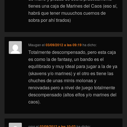
tienes una caja de Marines del Caos (eso sí,
habrá que tener muuuchos cuernos de
sobra por ahí tirados)
Maugan
el
03/09/2012 a las 09:19
ha dicho:
Totalmente descompensado, pero esta caja
es como la de fantasy, un bando es el
equilibrado y muy ideal para jugar a la de ya
(skavens y/o marines) y el otro es tiene las
chuches de unas minis molonas y
renovadas pero a nivel de juego totalmente
descompensado (altos elfos y/o marines del
caos).
omg
el
03/09/2012 a las 10:03
ha dicho: