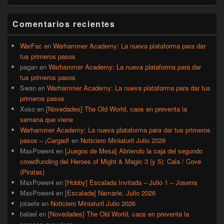
widget
barra
Comentarios recientes
lateral
primaria
WarFac
en
Warhammer Academy: La nueva plataforma para dar
tus primeros pasos
pagan
en
Warhammer Academy: La nueva plataforma para dar
tus primeros pasos
Swan
en
Warhammer Academy: La nueva plataforma para dar tus
primeros pasos
Xoso
en
[Novedades] The Old World, caos en preventa la
semana que viene
Warhammer Academy: La nueva plataforma para dar tus primeros
pasos – ¡Cargad!
en
Noticiero Miniaturil Julio 2026
MaxPower4
en
[Juegos de Mesa] Abriendo la caja del segundo
crowdfunding del Heroes of Might & Magic 3 (y 5): Cala / Cove
(Piratas)
MaxPower4
en
[Hobby] Escalada Invitada – Julio 1 – Joserra
MaxPower4
en
[Escalada] Namarie, Julio 2026
jotaefe
en
Noticiero Miniaturil Julio 2026
balael
en
[Novedades] The Old World, caos en preventa la