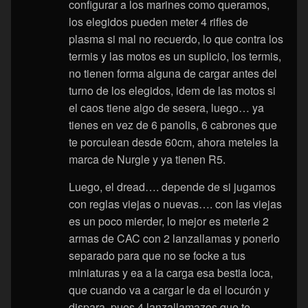
configurar a los marines como queramos,
los elegidos pueden meter 4 rifles de
plasma si mal no recuerdo, lo que contra los
termis y las motos es un suplicio, los termis,
no tienen forma alguna de cargar antes del
turno de los elegidos, idem de las motos si
el caos tiene algo de sesera, luego… ya
tienes en vez de 6 panolis, 6 cabrones que
te porculean desde 60cm, ahora meteles la
marca de Nurgle y ya tienen R5.
Luego, el dread…. depende de si jugamos
con reglas viejas o nuevas…. con las viejas
es un poco mierder, lo mejor es meterle 2
armas de CAC con 2 lanzallamas y ponerlo
separado para que no se focke a tus
miniaturas y ea a la carga esa bestia loca,
que cuando va a cargar le da el locurón y
dispara, pues 4 lanzallamazos que te