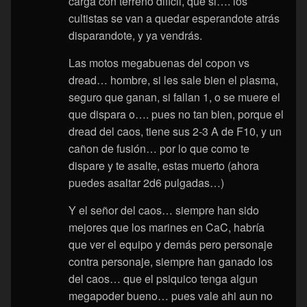
carga con terreno dificil, que si…. los
cultistas se van a quedar esperandote atrás
disparandote, y ya vendrás.
Las motos megabuenas del copon vs
dread… hombre, si les sale bien el plasma,
seguro que ganan, si fallan 1, o se muere el
que dispara o…. pues no tan bien, porque el
dread del caos, tiene sus 2-3 A de F10, y un
cañon de fusión… por lo que como te
dispare y te asalte, estas muerto (ahora
puedes asaltar 2d6 pulgadas…)
Y el señor del caos… siempre han sido
mejores que los marines en CaC, habría
que ver el equipo y demás pero personaje
contra personaje, siempre han ganado los
del caos… que el psiquico tenga algun
megapoder bueno… pues vale ahi aun no