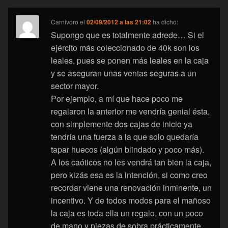
Carnivoro
el
02/09/2012 a las 21:02
ha dicho:
Supongo que es totalmente adrede… Si el
ejército más coleccionado de 40k son los
leales, pues se ponen más leales en la caja
y se aseguran unas ventas seguras a un
sector mayor.
Por ejemplo, a mí que hace poco me
regalaron la anterior me vendría genial ésta,
con simplemente dos cajas de inicio ya
tendría una fuerza a la que solo quedaría
tapar huecos (algún blindado y poco más).
A los caóticos no les vendrá tan bien la caja,
pero kizás esa es la intención, si como creo
recordar viene una renovación inminente, un
incentivo. Y de todos modos para el mañoso
la caja es toda ella un regalo, con un poco
de mano y piezas de sobra prácticamente