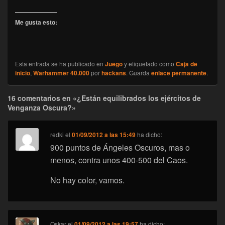
Me gusta esto:
Esta entrada se ha publicado en
Juego
y etiquetado como
Caja de
inicio
,
Warhammer 40.000
por
hackans
. Guarda
enlace permanente
.
16 comentarios en «¿Están equilibrados los ejércitos de
Venganza Oscura?»
redki
el
01/09/2012 a las 15:49
ha dicho:
900 puntos de Ángeles Oscuros, mas o
menos, contra unos 400-500 del Caos.
No hay color, vamos.
Oskar
el
01/09/2012 a las 19:57
ha dicho: