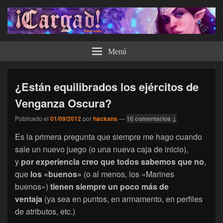
¡Cargad!
Menú
¿Están equilibrados los ejércitos de
Venganza Oscura?
Publicado el
01/09/2012
por
hackans
—
16 comentarios ↓
Es la primera pregunta que siempre me hago cuando
sale un nuevo juego (o una nueva caja de inicio),
y
por experiencia creo que todos sabemos que no
,
que
los «buenos»
(o al menos, los «Marines
buenos»)
tienen siempre un poco más de
ventaja
(ya sea en puntos, en armamento, en perfiles
de atributos, etc.)