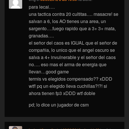
para lecai….
una tactica contra 20 cultitas…. masacre! se
salvan a 6, los AO tienes una area, un
sargento….fuego rapido que a 3+ 3+ mata,
granadas….
el señor del caos es IGUAL que el señor de
compañia, lo unico que el angel oscuro se
salva a 4+ invulnerable y el señor del caos
no…. eso mas el arma de energia que
llevan…good game
termis vs elegidos compensado?? xDDD
wtf! pq un elegido lleva cuchillas?!?! si
ahora tienen fp3 xDDD wtf doble
pd; lo dice un jugador de csm