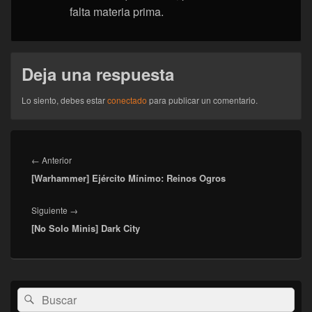
falta materia prima.
Deja una respuesta
Lo siento, debes estar
conectado
para publicar un comentario.
Navegación
de
Entrada
←
Anterior
entradas
[Warhammer] Ejército Mínimo: Reinos Ogros
anterior:
Entrada
Siguiente
→
[No Solo Minis] Dark City
siguiente:
El
Buscar
Buscar
área
por:
de