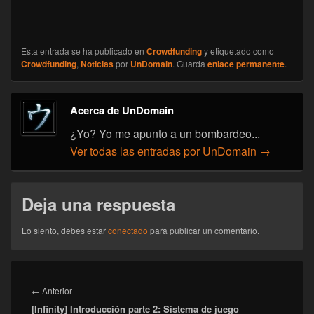
Esta entrada se ha publicado en
Crowdfunding
y etiquetado como
Crowdfunding
,
Noticias
por
UnDomain
. Guarda
enlace permanente
.
Acerca de UnDomain
¿Yo? Yo me apunto a un bombardeo...
Ver todas las entradas por UnDomain
→
Deja una respuesta
Lo siento, debes estar
conectado
para publicar un comentario.
Navegación
de
Entrada
←
Anterior
entradas
[Infinity] Introducción parte 2: Sistema de juego
anterior: