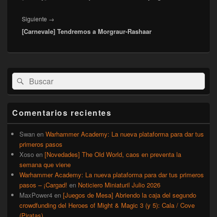
Entrada
Siguiente
→
[Carnevale] Tendremos a Morgraur-Rashaar
siguiente:
El
Buscar
Buscar
área
por:
de
widget
barra
Comentarios recientes
lateral
primaria
Swan
en
Warhammer Academy: La nueva plataforma para dar tus
primeros pasos
Xoso
en
[Novedades] The Old World, caos en preventa la
semana que viene
Warhammer Academy: La nueva plataforma para dar tus primeros
pasos – ¡Cargad!
en
Noticiero Miniaturil Julio 2026
MaxPower4
en
[Juegos de Mesa] Abriendo la caja del segundo
crowdfunding del Heroes of Might & Magic 3 (y 5): Cala / Cove
(Piratas)