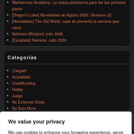
Warhammer Academy: La nueva plataforma para dar tus primeros
pasos
[Dragon’s Lake] Novedades de Agosto 2026: Skavens (2)
[Novedades] The Old World, caos en preventa la semana que
viene
Noticiero Miniaturil Julio 2026
[Escalada] Namarie, Julio 2026
Categorías
¡Cargad!
Actualidad
Crowdfunding
Hobby
Juego
No Estamos Solos
No Solo Minis
Novedades
We value your privacy
Rumores
Trasfondo
We use cookies to enhance your browsing experience, serve
Uncategorized