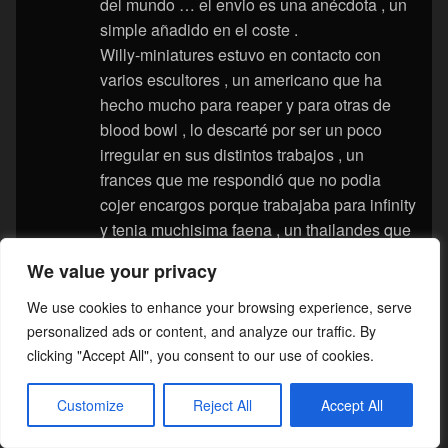
del mundo … el envio es una anécdota , un
simple añadido en el coste .
Willy-miniatures estuvo en contacto con
varios escultores , un americano que ha
hecho mucho para reaper y para otras de
blood bowl , lo descarté por ser un poco
irregular en sus distintos trabajos , un
frances que me respondió que no podia
cojer encargos porque trabajaba para infinity
y tenia muchisima faena , un thailandes que
es my barato pero sin demasiado detalle
We value your privacy
para lo que yo buscaba .
Acabé confiando en 2 escultores españoles
We use cookies to enhance your browsing experience, serve
, para Pedro (Poncho) fuí su primer cliente
personalized ads or content, and analyze our traffic. By
nacional.
clicking "Accept All", you consent to our use of cookies.
Hay que ser realistas , comprender que no
Customize
Reject All
Accept All
vale con «mama quiero ser artista» ,
demasiada gente quiere ser diseñador de