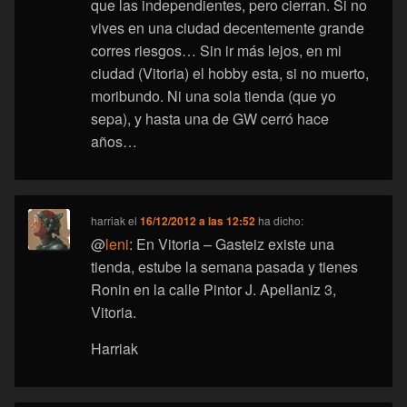
que las independientes, pero cierran. Si no
vives en una ciudad decentemente grande
corres riesgos… Sin ir más lejos, en mi
ciudad (Vitoria) el hobby esta, si no muerto,
moribundo. Ni una sola tienda (que yo
sepa), y hasta una de GW cerró hace
años…
harriak
el
16/12/2012 a las 12:52
ha dicho:
@
leni
: En Vitoria – Gasteiz existe una
tienda, estube la semana pasada y tienes
Ronin en la calle Pintor J. Apellaniz 3,
Vitoria.
Harriak