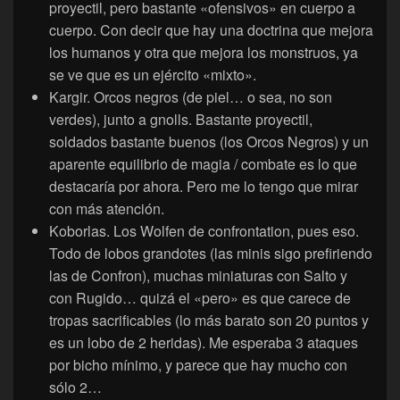
proyectil, pero bastante «ofensivos» en cuerpo a
cuerpo. Con decir que hay una doctrina que mejora
los humanos y otra que mejora los monstruos, ya
se ve que es un ejército «mixto».
Kargir. Orcos negros (de piel… o sea, no son
verdes), junto a gnolls. Bastante proyectil,
soldados bastante buenos (los Orcos Negros) y un
aparente equilibrio de magia / combate es lo que
destacaría por ahora. Pero me lo tengo que mirar
con más atención.
Koborlas. Los Wolfen de confrontation, pues eso.
Todo de lobos grandotes (las minis sigo prefiriendo
las de Confron), muchas miniaturas con Salto y
con Rugido… quizá el «pero» es que carece de
tropas sacrificables (lo más barato son 20 puntos y
es un lobo de 2 heridas). Me esperaba 3 ataques
por bicho mínimo, y parece que hay mucho con
sólo 2…