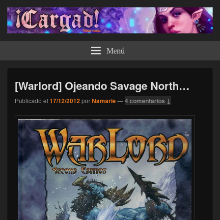
¡Cargad!
Menú
[Warlord] Ojeando Savage North…
Publicado el
17/12/2012
por
Namarie
—
4 comentarios ↓