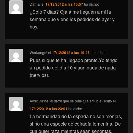
Darnai
el
17/12/2012 a las 15:57
ha dicho:
¿Solo 7 días? Ojalá me lleguen a mi la
semana que viene los pedidos de ayer y
hoy.
Warkangel
el
17/12/2012 a las 19:46
ha dicho:
Pues si que te ha llegado pronto.Yo tengo
un pedido del dia 10 y aun nada de nada
(nervios).
Avrix Dirthe, el drow que se pule tu ejército él solito
el
17/12/2012 a las 23:01
ha dicho:
La hermandad de la espada no son monjas,
si no una especie de cofradía femenina. De
cualquier raza mientras sean señoritas.