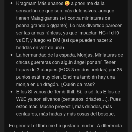
Kragmarr. Más enanos
a priori me da la
sensación de que son más defensivos, aunque
tienen Matagigantes (+1 contra miniaturas de
peana grande o gigante). Lo más divertido parecen
ser las armas rúnicas, ya que impactan HC+1d10
vs DF, y luego vs DM (así que pueden hacer 2
heridas en vez de una).
La hermandad de la espada. Monjas. Miniaturas de
chicas guerreras con algún ángel por ahí. Tener
tropas de 3 ataques (HC3-3 en dos heridas) por 25
puntos está muy bien. Encima también hay una
monja en un dragón. ¿Quién da más?
Elfos Silvanos de Tembrithil. Sí, lo sé, los Elfos de
W2E ya son silvanos (centauros, dríades…). Pues
estos más. Mucho proyectil, más dríades, más
centauros, más hadas y más cosas del bosque.
En general el libro me ha gustado mucho. A diferencia