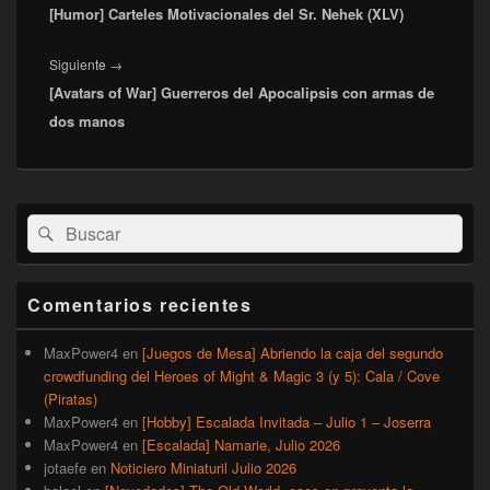
entradas
[Humor] Carteles Motivacionales del Sr. Nehek (XLV)
anterior:
Entrada
Siguiente
→
[Avatars of War] Guerreros del Apocalipsis con armas de
siguiente:
dos manos
El
Buscar
Buscar
área
por:
de
widget
barra
Comentarios recientes
lateral
primaria
MaxPower4
en
[Juegos de Mesa] Abriendo la caja del segundo
crowdfunding del Heroes of Might & Magic 3 (y 5): Cala / Cove
(Piratas)
MaxPower4
en
[Hobby] Escalada Invitada – Julio 1 – Joserra
MaxPower4
en
[Escalada] Namarie, Julio 2026
jotaefe
en
Noticiero Miniaturil Julio 2026