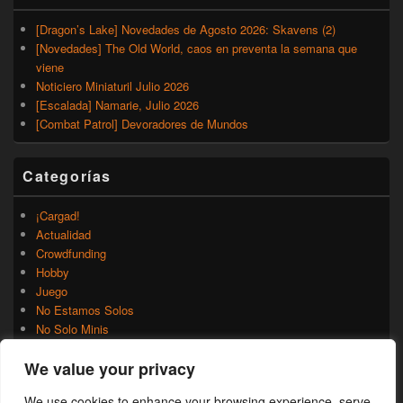
[Dragon’s Lake] Novedades de Agosto 2026: Skavens (2)
[Novedades] The Old World, caos en preventa la semana que
viene
Noticiero Miniaturil Julio 2026
[Escalada] Namarie, Julio 2026
[Combat Patrol] Devoradores de Mundos
Categorías
¡Cargad!
Actualidad
Crowdfunding
Hobby
Juego
No Estamos Solos
No Solo Minis
Novedades
We value your privacy
Rumores
Trasfondo
We use cookies to enhance your browsing experience, serve