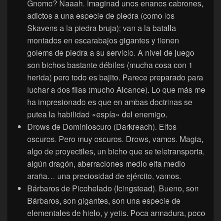
Gnomo? Naaah. Imaginad unos enanos cabrones,
adictos a una especie de piedra (como los
Skavens a la piedra bruja); van a la batalla
montados en escarabajos gigantes y tienen
golems de piedra a su servicio. A nivel de juego
son bichos bastante débiles (mucha cosa con 1
herida) pero todo es bajito. Parece preparado para
luchar a dos filas (mucho Alcance). Lo que más me
ha impresionado es que en ambas doctrinas se
putea la habilidad «espía» del enemigo.
Drows de Dominioscuro (Darkreach). Elfos
oscuros. Pero muy oscuros. Drows, vamos. Magia,
algo de proyectiles, un bicho que se teletransporta,
algún dragón, aberraciones medio elfa medio
araña… una preciosidad de ejército, vamos.
Bárbaros de Picohelado (Icingstead). Bueno, son
Bárbaros, son gigantes, son una especie de
elementales de hielo, y yetis. Poca armadura, poco