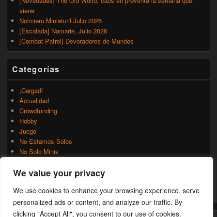
[Novedades] The Old World, caos en preventa la semana que
viene
Noticiero Miniaturil Julio 2026
[Escalada] Namarie, Julio 2026
[Combat Patrol] Devoradores de Mundos
Categorías
¡Cargad!
Actualidad
Crowdfunding
Hobby
Juego
No Estamos Solos
No Solo Minis
Novedades
We value your privacy
Rumores
Trasfondo
We use cookies to enhance your browsing experience, serve
Uncategorized
personalized ads or content, and analyze our traffic. By
clicking "Accept All", you consent to our use of cookies.