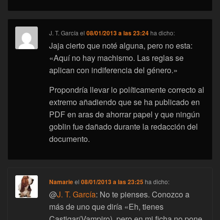
J. T. García
el
08/01/2013 a las 23:24
ha dicho:
Jaja cierto que noté alguna, pero no esta:
«Aquí no hay machismo. Las reglas se
aplican con indiferencia del género.»
Propondría llevar lo políticamente correcto al
extremo añadiendo que se ha publicado en
PDF en aras de ahorrar papel y que ningún
goblin fue dañado durante la redacción del
documento.
Namarie
el
08/01/2013 a las 23:25
ha dicho:
@
J. T. García
: No te pienses. Conozco a
más de uno que diría «Eh, tienes
Castigar(Vampiro), pero en mi ficha no pone