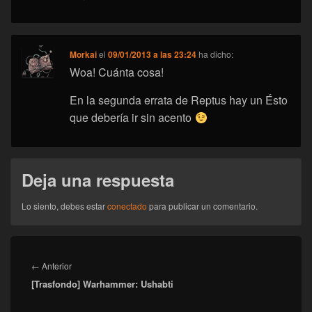
Morkai
el
09/01/2013 a las 23:24
ha dicho:
Woa! Cuánta cosa!
En la segunda errata de Reptus hay un Ésto
que debería ir sin acento
Deja una respuesta
Lo siento, debes estar
conectado
para publicar un comentario.
Navegación
de
Entrada
←
Anterior
entradas
[Trasfondo] Warhammer: Ushabti
anterior: