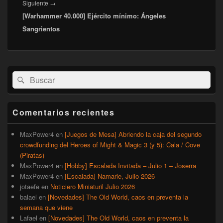
Entrada
Siguiente
→
[Warhammer 40.000] Ejército mínimo: Ángeles
siguiente:
Sangrientos
El
Buscar
Buscar
área
por:
de
widget
barra
Comentarios recientes
lateral
primaria
MaxPower4
en
[Juegos de Mesa] Abriendo la caja del segundo
crowdfunding del Heroes of Might & Magic 3 (y 5): Cala / Cove
(Piratas)
MaxPower4
en
[Hobby] Escalada Invitada – Julio 1 – Joserra
MaxPower4
en
[Escalada] Namarie, Julio 2026
jotaefe
en
Noticiero Miniaturil Julio 2026
balael
en
[Novedades] The Old World, caos en preventa la
semana que viene
Lafael
en
[Novedades] The Old World, caos en preventa la