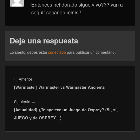
Entonces helldorado sigue vivo??? van a
seguir sacando minis?
Deja una respuesta
Lo siento, debes estar
conectado
para publicar un comentario.
Navegación
de
Entrada
←
Anterior
entradas
[Warmaster] Warmaster vs Warmaster Ancients
anterior:
Entrada
Siguiente
→
[Actualidad] ¿Te apetece un Juego de Osprey? (Sí, sí,
siguiente:
JUEGO y de OSPREY…)