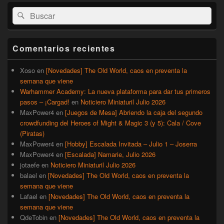
El
Buscar
Buscar
área
por:
de
widget
barra
Comentarios recientes
lateral
primaria
Xoso
en
[Novedades] The Old World, caos en preventa la
semana que viene
Warhammer Academy: La nueva plataforma para dar tus primeros
pasos – ¡Cargad!
en
Noticiero Miniaturil Julio 2026
MaxPower4
en
[Juegos de Mesa] Abriendo la caja del segundo
crowdfunding del Heroes of Might & Magic 3 (y 5): Cala / Cove
(Piratas)
MaxPower4
en
[Hobby] Escalada Invitada – Julio 1 – Joserra
MaxPower4
en
[Escalada] Namarie, Julio 2026
jotaefe
en
Noticiero Miniaturil Julio 2026
balael
en
[Novedades] The Old World, caos en preventa la
semana que viene
Lafael
en
[Novedades] The Old World, caos en preventa la
semana que viene
QdeTobin
en
[Novedades] The Old World, caos en preventa la