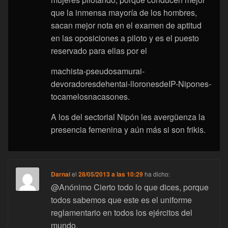
que la inmensa mayoría de los hombres,
sacan mejor nota en el examen de aptitud
en las oposiciones a piloto y es el puesto
reservado para ellas por el
machista-pseudosamurai-
devoradoresdehentai-lloronesdeIP-Nipones-
tocamelosnacasones.
A los del sectorial Nipón les avergüenza la
presencia femenina y aún más si son frikis.
Darnai
el
28/05/2013 a las 10:29
ha dicho:
@Anónimo Cierto todo lo que dices, porque
todos sabemos que este es el uniforme
reglamentario en todos los ejércitos del
mundo.