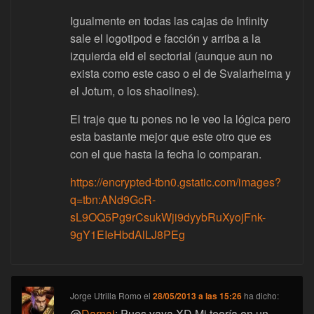
Igualmente en todas las cajas de Infinity
sale el logotipod e facción y arriba a la
izquierda eld el sectorial (aunque aun no
exista como este caso o el de Svalarheima y
el Jotum, o los shaolines).
El traje que tu pones no le veo la lógica pero
esta bastante mejor que este otro que es
con el que hasta la fecha lo comparan.
https://encrypted-tbn0.gstatic.com/images?
q=tbn:ANd9GcR-
sL9OQ5Pg9rCsukWji9dyybRuXyojFnk-
9gY1EIeHbdAlLJ8PEg
Jorge Utrilla Romo
el
28/05/2013 a las 15:26
ha dicho:
@
Darnai
: Pues vaya XD Mi teoría en un