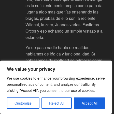
es lo suficientemente amplia como para dar
lugar a algo mas que tías enseñando las
bragas, pruebas de ello son la reciente
Wildcat, la zero, Juanas varias, Fusileras
Orcos y eso echando un simple vistazo a al
estanteria.
Ya de paso nadie habla de realidad,
hablamos de lógica y funcionalidad. Si
hablasemos de realidad de primeras como
dices ni robots ni hombres lobo ni aliens.
We value your privacy
Pero los tacones son incómodos aqui y en
We use cookies to enhance your browsing experience, serve
japón (si no mira algun dia que salgas hasta
personalized ads or content, and analyze our traffic. By
tarde cuantas chicas vuelven a casa con
clicking "Accept All", you consent to our use of cookies.
ellos en la mano) y la minifalda y el enseñar
las bragas os pongais como so pongais noe
Customize
Reject All
Accept All
s mas manga que Evangelion donde
usaban monos lógicos y de aspecto muy