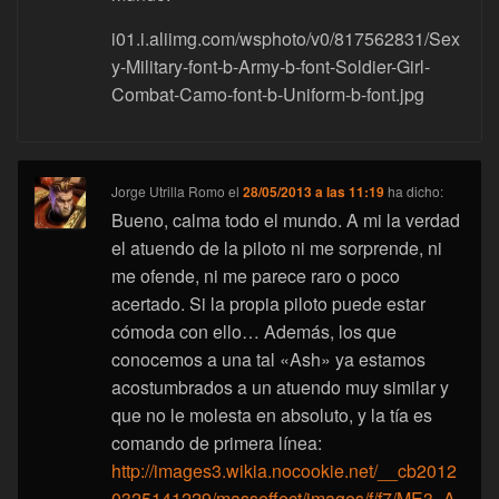
i01.i.aliimg.com/wsphoto/v0/817562831/Sex
y-Military-font-b-Army-b-font-Soldier-Girl-
Combat-Camo-font-b-Uniform-b-font.jpg
Jorge Utrilla Romo
el
28/05/2013 a las 11:19
ha dicho:
Bueno, calma todo el mundo. A mi la verdad
el atuendo de la piloto ni me sorprende, ni
me ofende, ni me parece raro o poco
acertado. Si la propia piloto puede estar
cómoda con ello… Además, los que
conocemos a una tal «Ash» ya estamos
acostumbrados a un atuendo muy similar y
que no le molesta en absoluto, y la tía es
comando de primera línea:
http://images3.wikia.nocookie.net/__cb2012
0325141229/masseffect/images/f/f7/ME3_A