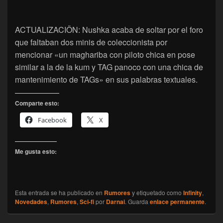
ACTUALIZACIÖN: Nushka acaba de soltar por el foro
que faltaban dos minis de coleccionista por
mencionar «un maghariba con piloto chica en pose
similar a la de la kum y TAG panoco con una chica de
mantenimiento de TAGs» en sus palabras textuales.
Comparte esto:
Facebook
X
Me gusta esto:
Esta entrada se ha publicado en
Rumores
y etiquetado como
Infinity
,
Novedades
,
Rumores
,
Sci-fi
por
Darnai
. Guarda
enlace permanente
.