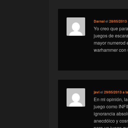
Darnai
el
28/05/2013 
Yo creo que para
juegos de escara
mayor numerod e
warhammer con u
javi
el
29/05/2013 a l
En mi opinión, l
juego como INFI
ignorancia absol
anecdóico y cosm
para un juego qu