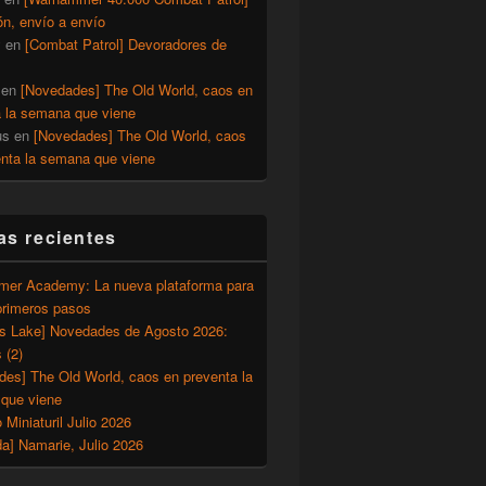
ón, envío a envío
y
en
[Combat Patrol] Devoradores de
en
[Novedades] The Old World, caos en
a la semana que viene
us
en
[Novedades] The Old World, caos
enta la semana que viene
as recientes
er Academy: La nueva plataforma para
primeros pasos
’s Lake] Novedades de Agosto 2026:
 (2)
des] The Old World, caos en preventa la
que viene
o Miniaturil Julio 2026
a] Namarie, Julio 2026