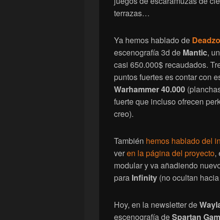
juegos de escaramuzas de cienc
terrazas…
Ya hemos hablado de
Deadz
escenografía 3d de
Mantic
, u
casi 650.000$ recaudados. Tre
puntos fuertes es contar con e
Warhammer 40.000
(planchas
fuerte que incluso ofrecen per
creo).
También
hemos hablado del i
ver
en la página del proyecto
,
modular y va añadiendo nuevo
para
Infinity
(no ocultan hacia
Hoy, en la newsletter de
Wayl
escenografía de
Spartan Ga