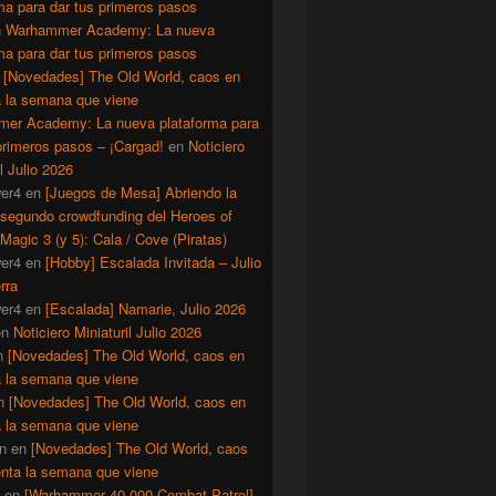
ma para dar tus primeros pasos
n
Warhammer Academy: La nueva
ma para dar tus primeros pasos
n
[Novedades] The Old World, caos en
a la semana que viene
er Academy: La nueva plataforma para
primeros pasos – ¡Cargad!
en
Noticiero
il Julio 2026
er4
en
[Juegos de Mesa] Abriendo la
 segundo crowdfunding del Heroes of
Magic 3 (y 5): Cala / Cove (Piratas)
er4
en
[Hobby] Escalada Invitada – Julio
rra
er4
en
[Escalada] Namarie, Julio 2026
en
Noticiero Miniaturil Julio 2026
n
[Novedades] The Old World, caos en
a la semana que viene
n
[Novedades] The Old World, caos en
a la semana que viene
n
en
[Novedades] The Old World, caos
enta la semana que viene
en
[Warhammer 40.000 Combat Patrol]