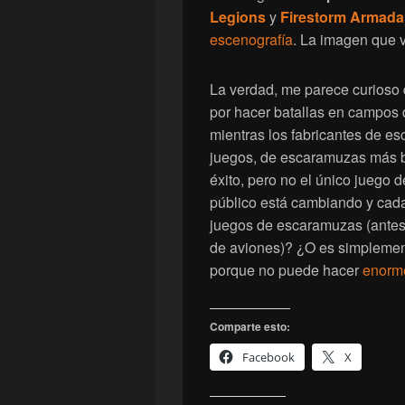
Legions
y
Firestorm Armada
escenografía
. La imagen que 
La verdad, me parece curioso
por hacer batallas en campos d
mientras los fabricantes de es
juegos, de escaramuzas más bi
éxito, pero no el único juego d
público está cambiando y cada
juegos de escaramuzas (antes
de aviones)? ¿O es simplement
porque no puede hacer
enorm
Comparte esto:
Facebook
X