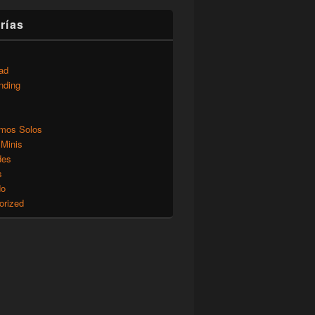
rías
ad
nding
mos Solos
 Minis
des
s
do
orized