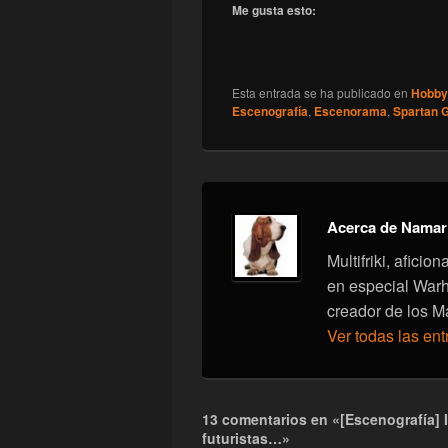
Me gusta esto:
Esta entrada se ha publicado en
Hobby
Escenografía
,
Escenorama
,
Spartan 
Acerca de Namar
Multifriki, afici
en especial War
creador de los M
Ver todas las en
13 comentarios en «[Escenografía] I
futuristas…»