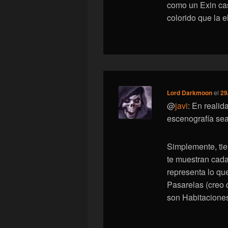
como un Exin cas
colorido que la e
Lord Darkmoon
el
29
@
javi
: En realid
escenografía sea
Simplemente, tie
te muestran cada
representa lo qu
Pasarelas (creo q
son Habitaciones 