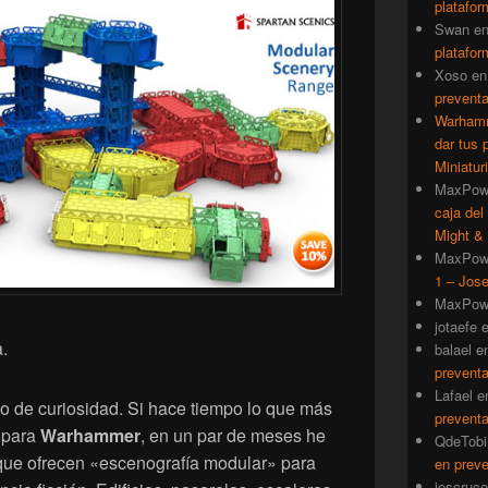
platafor
Swan
e
platafor
Xoso
e
prevent
Warhamm
dar tus 
Miniatur
MaxPow
caja del
Might & 
MaxPow
1 – Jose
MaxPow
jotaefe
.
balael
e
prevent
Lafael
e
o de curiosidad. Si hace tiempo lo que más
prevent
a para
Warhammer
, en un par de meses he
QdeTobi
 que ofrecen «escenografía modular» para
en prev
iescruce