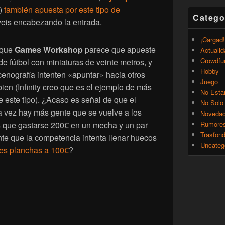
)
también apuesta por este tipo de
Catego
veis encabezando la entrada.
¡Cargad!
 que
Games Workshop
parece que apueste
Actualid
Crowdfu
e fútbol con miniaturas de veinte metros, y
Hobby
cenografía intenten «apuntar» hacia otros
Juego
en (Infinity creo que es el ejemplo de más
No Esta
e este tipo). ¿Acaso es señal de que el
No Solo
 vez hay más gente que se vuelve a los
Noveda
 que gastarse 200€ en un mecha y un par
Rumore
Trasfon
e que la competencia intenta llenar huecos
Uncateg
es planchas a 100€
?