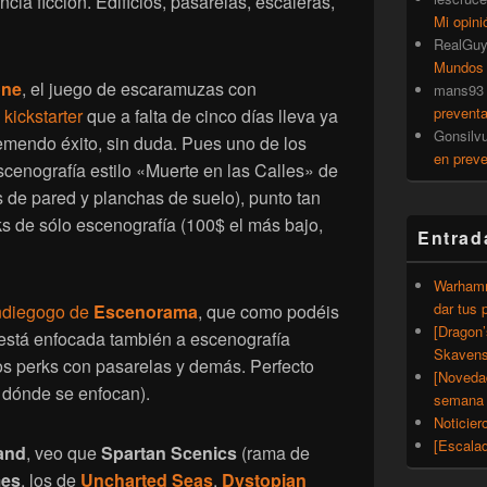
ia ficción. Edificios, pasarelas, escaleras,
Mi opini
RealGu
Mundos
one
, el juego de escaramuzas con
mans93
prevent
n
kickstarter
que a falta de cinco días lleva ya
Gonsilv
mendo éxito, sin duda. Pues uno de los
en prev
scenografía estilo «Muerte en las Calles» de
 de pared y planchas de suelo), punto tan
ks de sólo escenografía (100$ el más bajo,
Entrad
Warhamm
dar tus 
ndiegogo de
Escenorama
, que como podéis
[Dragon
 está enfocada también a escenografía
Skavens
s perks con pasarelas y demás. Perfecto
[Noveda
 dónde se enfocan).
semana 
Noticier
[Escalad
and
, veo que
Spartan Scenics
(rama de
mes
, los de
Uncharted Seas
,
Dystopian