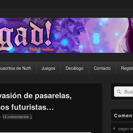
uscritos de Nuth
Juegos
Decálogo
Contacto
Regist
El
Buscar
Busc
área
vasión de pasarelas,
por:
de
widget
cios futuristas…
barra
lateral
Coment
—
13 comentarios ↓
primaria
pagan
e