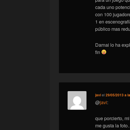
cada uno potenc
con 100 jugador
1 en escenografí
público mas redu
Darnai lo ha ex
fin
javi
el
29/05/2013 a l
@
javi
:
que porcierto, m
me gusta la foto