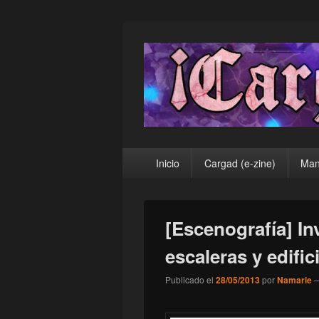
¡Cargad!
Menú
Inicio
Cargad (e-zine)
Man
principal
[Escenografía] In
escaleras y edifi
Publicado el
28/05/2013
por
Namarie