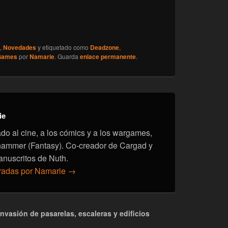
,
Novedades
y etiquetado como
Deadzone
,
Games
por
Namarie
. Guarda
enlace permanente
.
ie
onado al cine, a los cómics y a los wargames,
hammer (Fantasy). Co-creador de Cargad y
anuscritos de Nuth.
tradas por Namarie
→
nvasión de pasarelas, escaleras y edificios