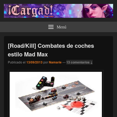
¡Cargad!
Menú
[Road/Kill] Combates de coches
estilo Mad Max
Publicado el
13/09/2013
por
Namarie
—
13 comentarios ↓