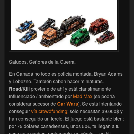
Saludos, Señores de la Guerra.
En Canadá no todo es policía montada, Bryan Adams
y Lobezno. También saben hacer miniaturas.
Road/Kill
proviene de ahí y está clarisimamente
influenciado / ambientado por
Mad Max
(se podría
considerar sucesor de
Car Wars
). Se está intentando
conseguir
vía crowdfunding
; sólo necesitan 39.000$ y
han conseguido un tercio. El juego está bastante bien:
por 75 dólares canadienses, unos 50€, te llegan a tu
casa seis coches, reglamento, un cómic… un kit