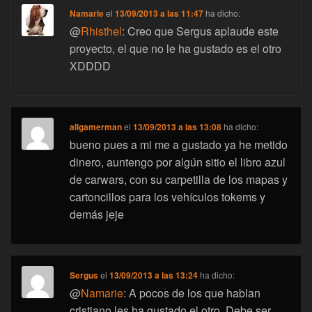
Namarie
el
13/09/2013 a las 11:47
ha dicho:
@
Rhisthel
: Creo que Sergus aplaude este
proyecto, el que no le ha gustado es el otro
XDDDD
allgamerman
el
13/09/2013 a las 13:08
ha dicho:
bueno pues a mi me a gustado ya he metido
dinero, auntengo por algún sitio el libro azul
de carwars, con su carpetilla de los mapas y
cartoncillos para los vehículos tokems y
demás jeje
Sergus
el
13/09/2013 a las 13:24
ha dicho:
@
Namarie
: A pocos de los que hablan
cristiano les ha gustado el otro. Debe ser