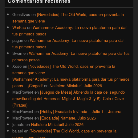
Comentarios recientes
lateral
primaria
Gonsilvus
en
[Novedades] The Old World, caos en preventa la
semana que viene
WarFac
en
Warhammer Academy: La nueva plataforma para dar
tus primeros pasos
pagan
en
Warhammer Academy: La nueva plataforma para dar
tus primeros pasos
Swan
en
Warhammer Academy: La nueva plataforma para dar tus
primeros pasos
Xoso
en
[Novedades] The Old World, caos en preventa la
semana que viene
Warhammer Academy: La nueva plataforma para dar tus primeros
pasos – ¡Cargad!
en
Noticiero Miniaturil Julio 2026
MaxPower4
en
[Juegos de Mesa] Abriendo la caja del segundo
crowdfunding del Heroes of Might & Magic 3 (y 5): Cala / Cove
(Piratas)
MaxPower4
en
[Hobby] Escalada Invitada – Julio 1 – Joserra
MaxPower4
en
[Escalada] Namarie, Julio 2026
jotaefe
en
Noticiero Miniaturil Julio 2026
balael
en
[Novedades] The Old World, caos en preventa la
semana que viene