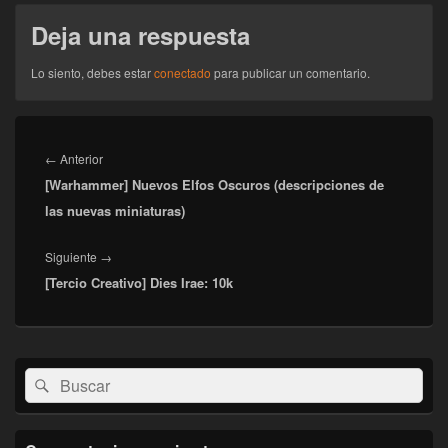
Deja una respuesta
Lo siento, debes estar
conectado
para publicar un comentario.
Navegación
de
Entrada
←
Anterior
entradas
[Warhammer] Nuevos Elfos Oscuros (descripciones de
anterior:
las nuevas miniaturas)
Entrada
Siguiente
→
[Tercio Creativo] Dies Irae: 10k
siguiente:
El
Buscar
Buscar
área
por:
de
widget
barra