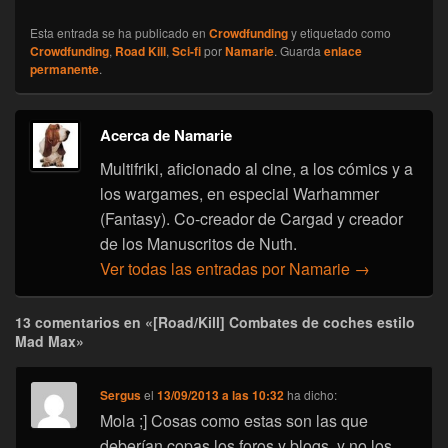
Esta entrada se ha publicado en
Crowdfunding
y etiquetado como
Crowdfunding
,
Road Kill
,
Sci-fi
por
Namarie
. Guarda
enlace
permanente
.
Acerca de Namarie
Multifriki, aficionado al cine, a los cómics y a
los wargames, en especial Warhammer
(Fantasy). Co-creador de Cargad y creador
de los Manuscritos de Nuth.
Ver todas las entradas por Namarie
→
13 comentarios en «[Road/Kill] Combates de coches estilo
Mad Max»
Sergus
el
13/09/2013 a las 10:32
ha dicho:
Mola ;] Cosas como estas son las que
deberían copas los foros y blogs, y no los