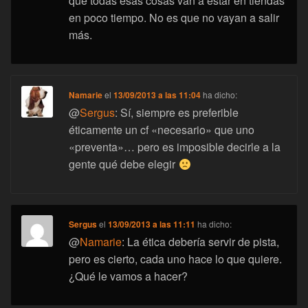
que todas esas cosas van a estar en tiendas
en poco tiempo. No es que no vayan a salir
más.
Namarie
el
13/09/2013 a las 11:04
ha dicho:
@
Sergus
: Sí, siempre es preferible
éticamente un cf «necesario» que uno
«preventa»… pero es imposible decirle a la
gente qué debe elegir
Sergus
el
13/09/2013 a las 11:11
ha dicho:
@
Namarie
: La ética debería servir de pista,
pero es cierto, cada uno hace lo que quiere.
¿Qué le vamos a hacer?