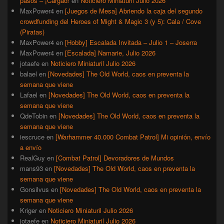
pasos – ¡Cargad!
en
Noticiero Miniaturil Julio 2026
MaxPower4
en
[Juegos de Mesa] Abriendo la caja del segundo
crowdfunding del Heroes of Might & Magic 3 (y 5): Cala / Cove
(Piratas)
MaxPower4
en
[Hobby] Escalada Invitada – Julio 1 – Joserra
MaxPower4
en
[Escalada] Namarie, Julio 2026
jotaefe
en
Noticiero Miniaturil Julio 2026
balael
en
[Novedades] The Old World, caos en preventa la
semana que viene
Lafael
en
[Novedades] The Old World, caos en preventa la
semana que viene
QdeTobin
en
[Novedades] The Old World, caos en preventa la
semana que viene
iescruce
en
[Warhammer 40.000 Combat Patrol] Mi opinión, envío
a envío
RealGuy
en
[Combat Patrol] Devoradores de Mundos
mans93
en
[Novedades] The Old World, caos en preventa la
semana que viene
Gonsilvus
en
[Novedades] The Old World, caos en preventa la
semana que viene
Kriger
en
Noticiero Miniaturil Julio 2026
jotaefe
en
Noticiero Miniaturil Julio 2026