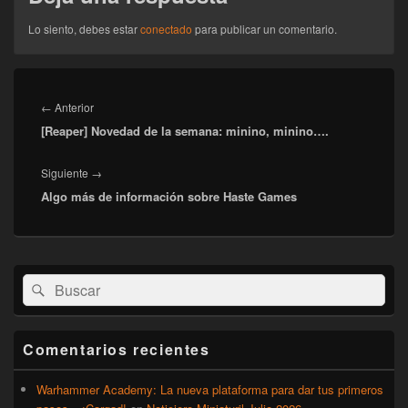
Lo siento, debes estar
conectado
para publicar un comentario.
Navegación
de
Entrada
←
Anterior
entradas
[Reaper] Novedad de la semana: minino, minino….
anterior:
Entrada
Siguiente
→
Algo más de información sobre Haste Games
siguiente:
El
Buscar
Buscar
área
por:
de
widget
barra
Comentarios recientes
lateral
primaria
Warhammer Academy: La nueva plataforma para dar tus primeros