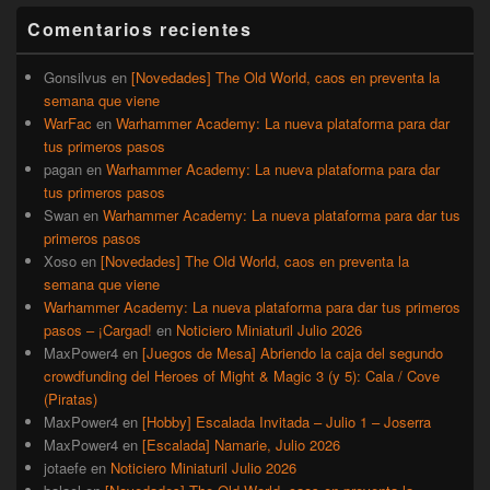
barra
Comentarios recientes
lateral
primaria
Gonsilvus
en
[Novedades] The Old World, caos en preventa la
semana que viene
WarFac
en
Warhammer Academy: La nueva plataforma para dar
tus primeros pasos
pagan
en
Warhammer Academy: La nueva plataforma para dar
tus primeros pasos
Swan
en
Warhammer Academy: La nueva plataforma para dar tus
primeros pasos
Xoso
en
[Novedades] The Old World, caos en preventa la
semana que viene
Warhammer Academy: La nueva plataforma para dar tus primeros
pasos – ¡Cargad!
en
Noticiero Miniaturil Julio 2026
MaxPower4
en
[Juegos de Mesa] Abriendo la caja del segundo
crowdfunding del Heroes of Might & Magic 3 (y 5): Cala / Cove
(Piratas)
MaxPower4
en
[Hobby] Escalada Invitada – Julio 1 – Joserra
MaxPower4
en
[Escalada] Namarie, Julio 2026
jotaefe
en
Noticiero Miniaturil Julio 2026