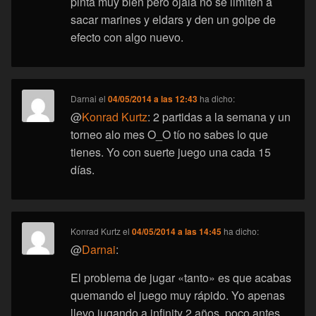
pinta muy bien pero ojalá no se limiten a
sacar marines y eldars y den un golpe de
efecto con algo nuevo.
Darnai
el
04/05/2014 a las 12:43
ha dicho:
@
Konrad Kurtz
: 2 partidas a la semana y un
torneo alo mes O_O tío no sabes lo que
tienes. Yo con suerte juego una cada 15
días.
Konrad Kurtz
el
04/05/2014 a las 14:45
ha dicho:
@
Darnai
:
El problema de jugar «tanto» es que acabas
quemando el juego muy rápido. Yo apenas
llevo jugando a infinity 2 años, poco antes