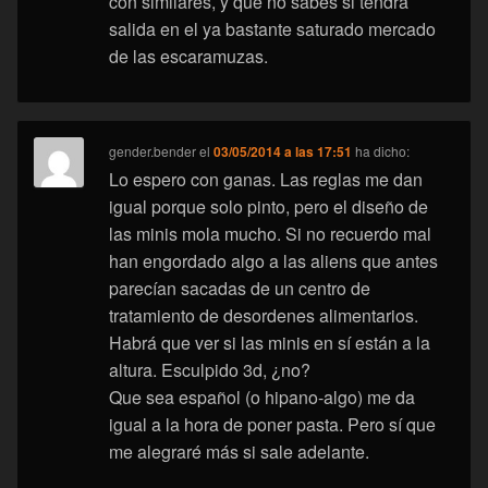
con similares, y que no sabes si tendra
salida en el ya bastante saturado mercado
de las escaramuzas.
gender.bender
el
03/05/2014 a las 17:51
ha dicho:
Lo espero con ganas. Las reglas me dan
igual porque solo pinto, pero el diseño de
las minis mola mucho. Si no recuerdo mal
han engordado algo a las aliens que antes
parecían sacadas de un centro de
tratamiento de desordenes alimentarios.
Habrá que ver si las minis en sí están a la
altura. Esculpido 3d, ¿no?
Que sea español (o hipano-algo) me da
igual a la hora de poner pasta. Pero sí que
me alegraré más si sale adelante.