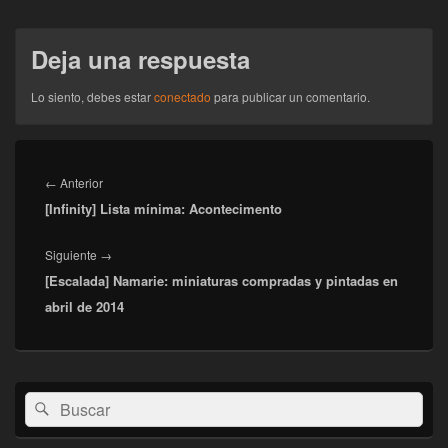
Deja una respuesta
Lo siento, debes estar
conectado
para publicar un comentario.
Navegación
de
Entrada
←
Anterior
entradas
[Infinity] Lista mínima: Acontecimento
anterior:
Entrada
Siguiente
→
[Escalada] Namarie: miniaturas compradas y pintadas en
siguiente:
abril de 2014
El
Buscar
Buscar
área
por:
de
widget