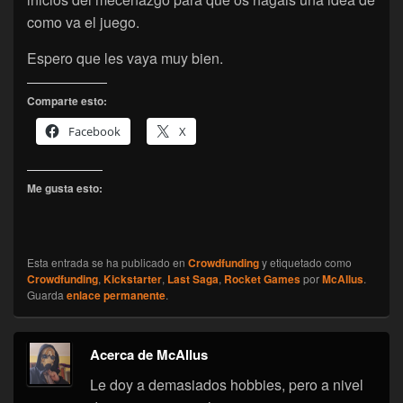
como va el juego.
Espero que les vaya muy bien.
Comparte esto:
Facebook
X
Me gusta esto:
Esta entrada se ha publicado en
Crowdfunding
y etiquetado como
Crowdfunding
,
Kickstarter
,
Last Saga
,
Rocket Games
por
McAllus
.
Guarda
enlace permanente
.
Acerca de McAllus
Le doy a demasiados hobbies, pero a nivel