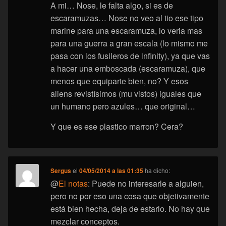
A mi… Nose, le falta algo, si es de
escaramuzas… Nose no veo al tio ese tipo
marine para una escaramuza, lo veria mas
para una guerra a gran escala (lo mismo me
pasa con los fusileros de infinity), ya que vas
a hacer una emboscada (escaramuza), que
menos que equiparte bien, no? Y esos
aliens revistísimos (mu vistos) iguales que
un humano pero azules… que original…
Y que es ese plastico marron? Cera?
Sergus
el
04/05/2014 a las 01:35
ha dicho:
@
El notas
: Puede no interesarle a alguien,
pero no por eso una cosa que objetivamente
está bien hecha, deja de estarlo. No hay que
mezclar conceptos.