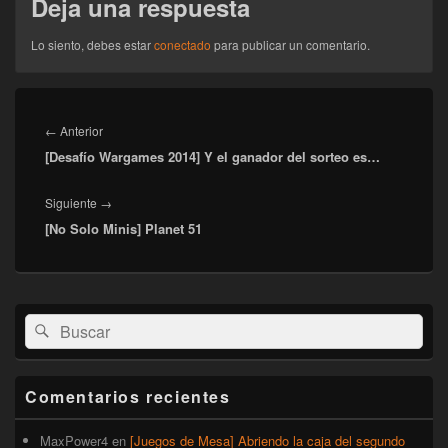
Deja una respuesta
Lo siento, debes estar
conectado
para publicar un comentario.
Navegación
de
Entrada
←
Anterior
entradas
[Desafío Wargames 2014] Y el ganador del sorteo es…
anterior:
Entrada
Siguiente
→
[No Solo Minis] Planet 51
siguiente:
El
Buscar
Buscar
área
por:
de
widget
barra
Comentarios recientes
lateral
primaria
MaxPower4
en
[Juegos de Mesa] Abriendo la caja del segundo