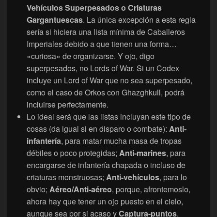
Vehículos Superpesados o Criaturas
Gargantuescas
. La única excepción a esta regla
sería si hiciera una lista mínima de Caballeros
Imperiales debido a que tienen una forma…
«curiosa» de organizarse. Y ojo, digo
superpesados, no Lords of War. Si un Codex
incluye un Lord of War que no sea superpesado,
como el caso de Orkos con Ghazghkull, podrá
incluirse perfectamente.
Lo ideal será que las listas incluyan este tipo de
cosas (da igual si en disparo o combate):
Anti-
infantería
, para matar mucha masa de tropas
débiles o poco protegidas;
Anti-marines
, para
encargarse de infantería chapada o incluso de
criaturas monstruosas;
Anti-vehículos
, para lo
obvio;
Aéreo/Anti-aéreo
, porque, afrontemoslo,
ahora hay que tener un ojo puesto en el cielo,
aunque sea por si acaso y
Captura-puntos
,