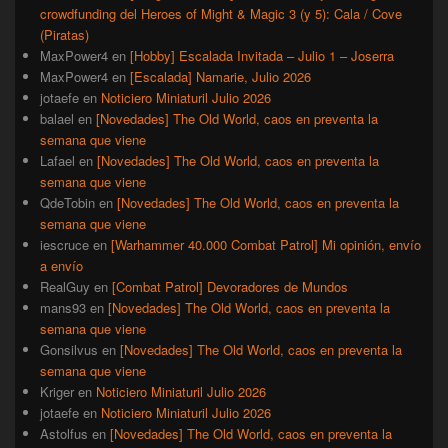
crowdfunding del Heroes of Might & Magic 3 (y 5): Cala / Cove
(Piratas)
MaxPower4
en
[Hobby] Escalada Invitada – Julio 1 – Joserra
MaxPower4
en
[Escalada] Namarie, Julio 2026
jotaefe
en
Noticiero Miniaturil Julio 2026
balael
en
[Novedades] The Old World, caos en preventa la
semana que viene
Lafael
en
[Novedades] The Old World, caos en preventa la
semana que viene
QdeTobin
en
[Novedades] The Old World, caos en preventa la
semana que viene
iescruce
en
[Warhammer 40.000 Combat Patrol] Mi opinión, envío
a envío
RealGuy
en
[Combat Patrol] Devoradores de Mundos
mans93
en
[Novedades] The Old World, caos en preventa la
semana que viene
Gonsilvus
en
[Novedades] The Old World, caos en preventa la
semana que viene
Kriger
en
Noticiero Miniaturil Julio 2026
jotaefe
en
Noticiero Miniaturil Julio 2026
Astolfus
en
[Novedades] The Old World, caos en preventa la