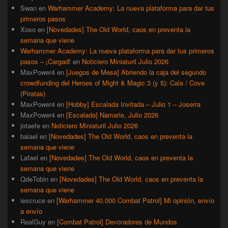
Swan
en
Warhammer Academy: La nueva plataforma para dar tus
primeros pasos
Xoso
en
[Novedades] The Old World, caos en preventa la
semana que viene
Warhammer Academy: La nueva plataforma para dar tus primeros
pasos – ¡Cargad!
en
Noticiero Miniaturil Julio 2026
MaxPower4
en
[Juegos de Mesa] Abriendo la caja del segundo
crowdfunding del Heroes of Might & Magic 3 (y 5): Cala / Cove
(Piratas)
MaxPower4
en
[Hobby] Escalada Invitada – Julio 1 – Joserra
MaxPower4
en
[Escalada] Namarie, Julio 2026
jotaefe
en
Noticiero Miniaturil Julio 2026
balael
en
[Novedades] The Old World, caos en preventa la
semana que viene
Lafael
en
[Novedades] The Old World, caos en preventa la
semana que viene
QdeTobin
en
[Novedades] The Old World, caos en preventa la
semana que viene
iescruce
en
[Warhammer 40.000 Combat Patrol] Mi opinión, envío
a envío
RealGuy
en
[Combat Patrol] Devoradores de Mundos