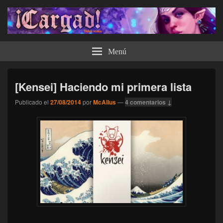
¡Cargad!
Menú
[Kensei] Haciendo mi primera lista
Publicado el
27/08/2014
por
McAllus
—
4 comentarios ↓