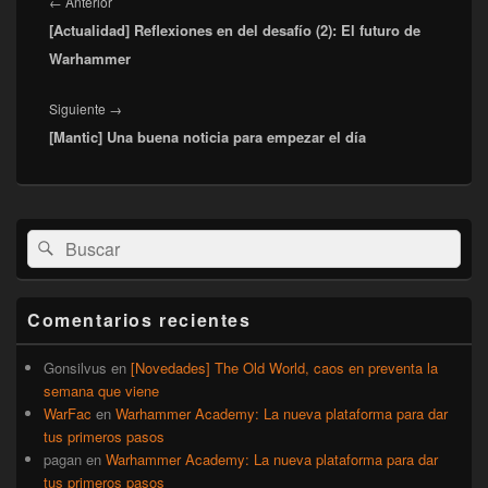
de
Entrada
←
Anterior
entradas
[Actualidad] Reflexiones en del desafío (2): El futuro de
anterior:
Warhammer
Entrada
Siguiente
→
[Mantic] Una buena noticia para empezar el día
siguiente:
El
Buscar
Buscar
área
por:
de
widget
barra
Comentarios recientes
lateral
primaria
Gonsilvus
en
[Novedades] The Old World, caos en preventa la
semana que viene
WarFac
en
Warhammer Academy: La nueva plataforma para dar
tus primeros pasos
pagan
en
Warhammer Academy: La nueva plataforma para dar
tus primeros pasos