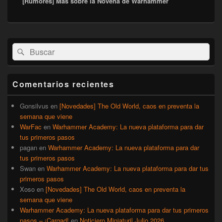
[Rumores] Más sobre la Novena de Warhammer
siguiente:
El
Buscar
Buscar
área
por:
de
widget
barra
Comentarios recientes
lateral
primaria
Gonsilvus
en
[Novedades] The Old World, caos en preventa la
semana que viene
WarFac
en
Warhammer Academy: La nueva plataforma para dar
tus primeros pasos
pagan
en
Warhammer Academy: La nueva plataforma para dar
tus primeros pasos
Swan
en
Warhammer Academy: La nueva plataforma para dar tus
primeros pasos
Xoso
en
[Novedades] The Old World, caos en preventa la
semana que viene
Warhammer Academy: La nueva plataforma para dar tus primeros
pasos – ¡Cargad!
en
Noticiero Miniaturil Julio 2026