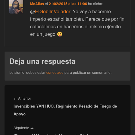
McAllus
el
21/02/2015 a las 11:06
ha dicho:
@
ElGoblinVolador
: Yo voy a hacerme
imperio español también. Parece que por fin
coincidimos en hacernos el mismo ejército
en un juego
Deja una respuesta
Lo siento, debes estar
conectado
para publicar un comentario.
Navegación
de
Entrada
←
Anterior
entradas
Invencibles YAN HUO, Regimiento Pesado de Fuego de
anterior:
Apoyo
Entrada
Siguiente
→