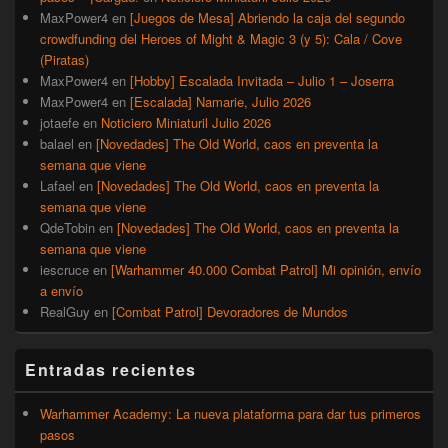
MaxPower4
en
[Juegos de Mesa] Abriendo la caja del segundo
crowdfunding del Heroes of Might & Magic 3 (y 5): Cala / Cove
(Piratas)
MaxPower4
en
[Hobby] Escalada Invitada – Julio 1 – Joserra
MaxPower4
en
[Escalada] Namarie, Julio 2026
jotaefe
en
Noticiero Miniaturil Julio 2026
balael
en
[Novedades] The Old World, caos en preventa la
semana que viene
Lafael
en
[Novedades] The Old World, caos en preventa la
semana que viene
QdeTobin
en
[Novedades] The Old World, caos en preventa la
semana que viene
iescruce
en
[Warhammer 40.000 Combat Patrol] Mi opinión, envío
a envío
RealGuy
en
[Combat Patrol] Devoradores de Mundos
Entradas recientes
Warhammer Academy: La nueva plataforma para dar tus primeros
pasos