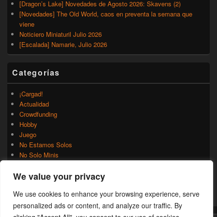
[Dragon’s Lake] Novedades de Agosto 2026: Skavens (2)
[Novedades] The Old World, caos en preventa la semana que
viene
Noticiero Miniaturil Julio 2026
[Escalada] Namarie, Julio 2026
Categorías
¡Cargad!
Actualidad
Crowdfunding
Hobby
Juego
No Estamos Solos
No Solo Minis
Novedades
We value your privacy
Rumores
Trasfondo
We use cookies to enhance your browsing experience, serve
Uncategorized
personalized ads or content, and analyze our traffic. By