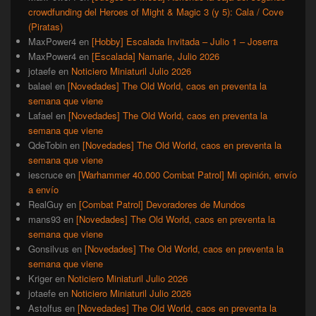
crowdfunding del Heroes of Might & Magic 3 (y 5): Cala / Cove
(Piratas)
MaxPower4
en
[Hobby] Escalada Invitada – Julio 1 – Joserra
MaxPower4
en
[Escalada] Namarie, Julio 2026
jotaefe
en
Noticiero Miniaturil Julio 2026
balael
en
[Novedades] The Old World, caos en preventa la
semana que viene
Lafael
en
[Novedades] The Old World, caos en preventa la
semana que viene
QdeTobin
en
[Novedades] The Old World, caos en preventa la
semana que viene
iescruce
en
[Warhammer 40.000 Combat Patrol] Mi opinión, envío
a envío
RealGuy
en
[Combat Patrol] Devoradores de Mundos
mans93
en
[Novedades] The Old World, caos en preventa la
semana que viene
Gonsilvus
en
[Novedades] The Old World, caos en preventa la
semana que viene
Kriger
en
Noticiero Miniaturil Julio 2026
jotaefe
en
Noticiero Miniaturil Julio 2026
Astolfus
en
[Novedades] The Old World, caos en preventa la