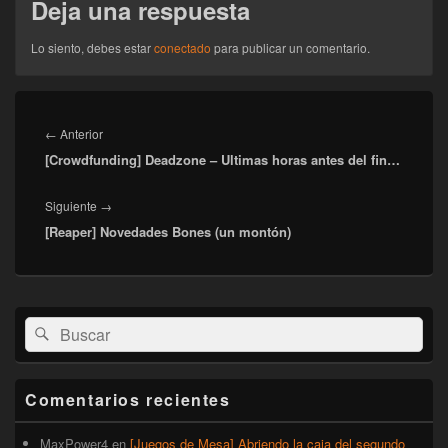
Deja una respuesta
Lo siento, debes estar
conectado
para publicar un comentario.
Navegación
de
Entrada
←
Anterior
entradas
[Crowdfunding] Deadzone – Ultimas horas antes del fin…
anterior:
Entrada
Siguiente
→
[Reaper] Novedades Bones (un montón)
siguiente:
El
Buscar
Buscar
área
por:
de
widget
barra
Comentarios recientes
lateral
primaria
MaxPower4
en
[Juegos de Mesa] Abriendo la caja del segundo