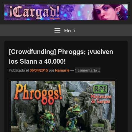
¡Cargad!
Menú
[Crowdfunding] Phroggs; ¡vuelven
los Slann a 40.000!
Publicado el
06/04/2015
por
Namarie
—
1 comentario ↓