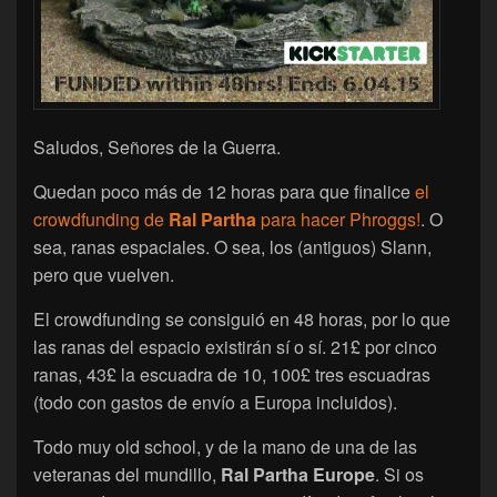
Saludos, Señores de la Guerra.
Quedan poco más de 12 horas para que finalice
el
crowdfunding de
Ral Partha
para hacer Phroggs!
. O
sea, ranas espaciales. O sea, los (antiguos) Slann,
pero que vuelven.
El crowdfunding se consiguió en 48 horas, por lo que
las ranas del espacio existirán sí o sí. 21£ por cinco
ranas, 43£ la escuadra de 10, 100£ tres escuadras
(todo con gastos de envío a Europa incluidos).
Todo muy old school, y de la mano de una de las
veteranas del mundillo,
Ral Partha Europe
. Si os