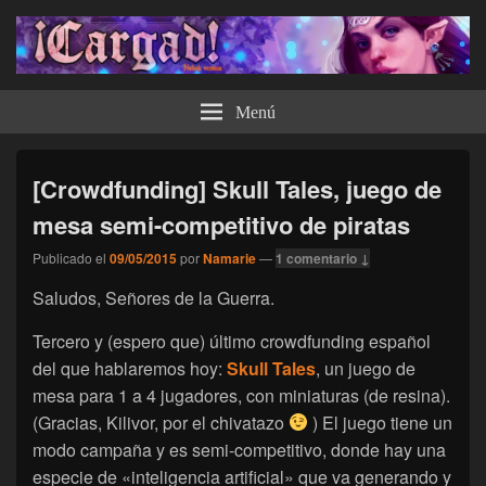
¡Cargad!
Menú
[Crowdfunding] Skull Tales, juego de
mesa semi-competitivo de piratas
Publicado el
09/05/2015
por
Namarie
—
1 comentario ↓
Saludos, Señores de la Guerra.
Tercero y (espero que) último crowdfunding español
del que hablaremos hoy:
Skull Tales
, un juego de
mesa para 1 a 4 jugadores, con miniaturas (de resina).
(Gracias, Kilivor, por el chivatazo
) El juego tiene un
modo campaña y es semi-competitivo, donde hay una
especie de «inteligencia artificial» que va generando y