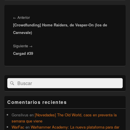
Navegación
de
Entrada
←
Anterior
entradas
[Crowdfunding] Home Raiders, de Vesper-On (los de
anterior:
Carnevale)
Entrada
Siguiente
→
Cargad #39
siguiente:
El
Buscar
Buscar
área
por:
de
widget
barra
Comentarios recientes
lateral
primaria
Gonsilvus
en
[Novedades] The Old World, caos en preventa la
semana que viene
WarFac
en
Warhammer Academy: La nueva plataforma para dar