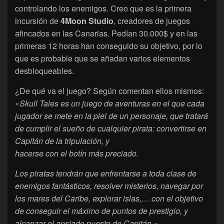
controlando los enemigos. Creo que es la primera
incursión de
4Moon Studio
, creadores de juegos
afincados en las Canarias. Pedían 30.000$ y en las
primeras 12 horas han conseguido su objetivo, por lo
que es probable que se añadan varios elementos
desbloqueables.
¿De qué va el juego? Según comentan ellos mismos:
«
Skull Tales es un juego de aventuras en el que cada
jugador se mete en la piel de un personaje, que tratará
de cumplir el su
eño de cualquier pirata: convertirse en
Capitán de la tripulación, y
hacerse con el botín más preciado.
Los piratas tendrán que enfrentarse a toda clase de
enemigos fantásticos, resolver misterios, navegar por
los mares del Caribe, explorar islas,… con el objetivo
de conseguir el máximo de puntos de prestigio, y
alcanzar el ansiado puesto de Capitán.
«.