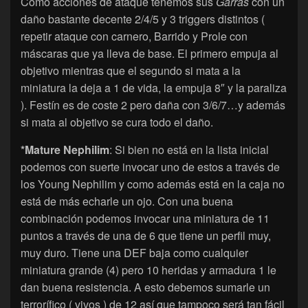
Como acciones de ataque tenemos sus
Garras
con un
daño bastante decente 2/4/5 y 3 triggers distintos (
repetir ataque con carnero, Barrido y Prole con
máscaras que ya lleva de base. El primero empuja al
objetivo mientras que el segundo si mata a la
miniatura la deja a 1 de vida, la empuja 8″ y la paraliza
). Festín es de coste 2 pero daña con 3/6/7…y además
si mata al objetivo se cura todo el daño.
*Mature Nephilim
: Si bien no está en la lista inicial
podemos con suerte invocar uno de estos a través de
los Young Nephilim y como además está en la caja no
está de más echarle un ojo. Con una buena
combinación podemos invocar una miniatura de 11
puntos a través de una de 6 que tiene un perfil muy,
muy duro. Tiene una DEF baja como cualquier
miniatura grande (4) pero 10 heridas y armadura 1 le
dan buena resistencia. A esto debemos sumarle un
terrorífico ( vivos ) de 12 así que tampoco será tan fácil