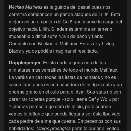
Wicked Mistress
es la guinda del pastel pues nos
permitirá combar con un par de ataques de Lilith. Ésta
mejora es un empujón de Ca 8 que mueve la carga del
objetivo hacia Lilith. Si además termina en terreno
impasable o difícil sufre 1/2/3 de daño y Lento.
Combalo con Beckon of Malifaux, Enraizar y Living
Blade y ya os podéis imaginar el resultado.
Doppleganger
: És sin duda alguna una de las
miniaturas más versátiles de todo el mundo Malifaux.
La veréis en casi todas las listas de nonatos y no es
casualidad pues es una hacedora de intrigas nata y un
enorme grano en el culo para el rival. Sus stats no son
para tirar cohetes porque «solo» tiene Def y Wp 5 por
7 piedras parece algo caro de inicio, pero cuando
vemos lo irritante que puede llegar a ser ésta tipa vale
cada piedra de alma que cuesta. Empecemos con sus
habilidades:
Malos presagios
permite burlar el volteo