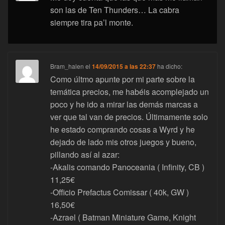
son las de Ten Thunders… La cabra
siempre tira pa’l monte.
Bram_halen
el
14/09/2015 a las 22:37
ha dicho:
Como últmo apunte por mi parte sobre la
temática precios, me habéis acomplejado un
poco y he ido a mirar las demás marcas a
ver que tal van de precios. Últimamente solo
he estado comprando cosas a Wyrd y he
dejado de lado mis otros juegos y bueno,
pillando así al azar:
-Akalis comando Panoceania ( Infinity, CB )
11,25€
-Officio Prefactus Comissar ( 40k, GW )
16,50€
-Azrael ( Batman Miniature Game, Knight