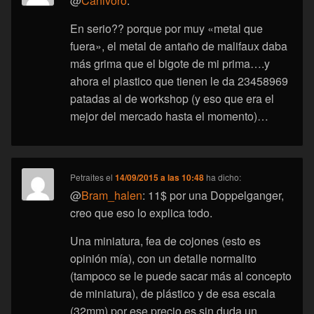
@
Canivoro
:
En serio?? porque por muy «metal que
fuera», el metal de antaño de malifaux daba
más grima que el bigote de mi prima….y
ahora el plastico que tienen le da 23458969
patadas al de workshop (y eso que era el
mejor del mercado hasta el momento)…
Petraites
el
14/09/2015 a las 10:48
ha dicho:
@
Bram_halen
: 11$ por una Doppelganger,
creo que eso lo explica todo.
Una miniatura, fea de cojones (esto es
opinión mía), con un detalle normalito
(tampoco se le puede sacar más al concepto
de miniatura), de plástico y de esa escala
(32mm) por ese precio es sin duda un