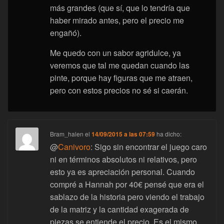
más grandes (que sí, que lo tendría que
haber mirado antes, pero el precio me
engañó).
Me quedo con un sabor agridulce, ya
veremos que tal me quedan cuando las
pinte, porque hay figuras que me atraen,
pero con estos precios no sé si caerán.
Bram_halen
el
14/09/2015 a las 07:59
ha dicho:
@
Canivoro
: Sigo sin encontrar el juego caro
ni en términos absolutos ni relativos, pero
esto ya es apreciación personal. Cuando
compré a Hannah por 40€ pensé que era el
sablazo de la historia pero viendo el trabajo
de la matriz y la cantidad exagerada de
piezas se entiende el precio. Es el mismo