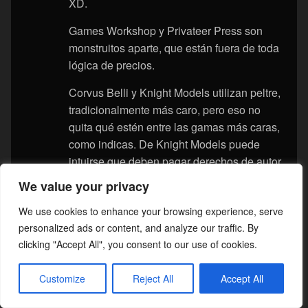
XD.
Games Workshop y Privateer Press son
monstruitos aparte, que están fuera de toda
lógica de precios.
Corvus Belli y Knight Models utilizan peltre,
tradicionalmente más caro, pero eso no
quita qué estén entre las gamas más caras,
como indicas. De Knight Models puede
intuirse que deben pagar derechos de autor
a Marvel y a DC, que no son baratos. De
We value your privacy
Corvus, puede tratarse más de otros factores
We use cookies to enhance your browsing experience, serve
productivos, como el tamaño de la tirada y
personalized ads or content, and analyze our traffic. By
amortizaciones varias.
clicking "Accept All", you consent to our use of cookies.
Yo considero precio barato a las miniaturas
de peltre de Reaper Minis. Si visitas su
Customize
Reject All
Accept All
página, verás que la miniatura humanoide