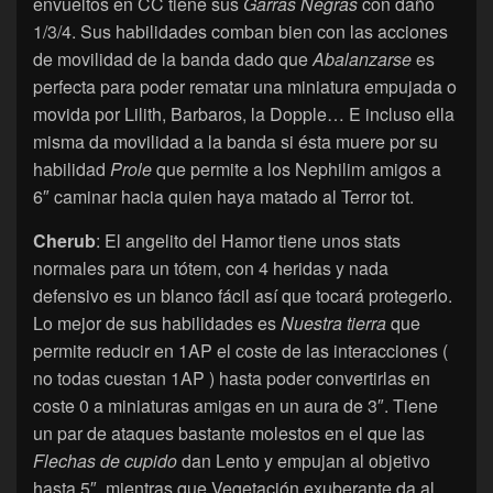
envueltos en CC tiene sus
Garras Negras
con daño
1/3/4. Sus habilidades comban bien con las acciones
de movilidad de la banda dado que
Abalanzarse
es
perfecta para poder rematar una miniatura empujada o
movida por Lilith, Barbaros, la Dopple… E incluso ella
misma da movilidad a la banda si ésta muere por su
habilidad
Prole
que permite a los Nephilim amigos a
6″ caminar hacia quien haya matado al Terror tot.
Cherub
: El angelito del Hamor tiene unos stats
normales para un tótem, con 4 heridas y nada
defensivo es un blanco fácil así que tocará protegerlo.
Lo mejor de sus habilidades es
Nuestra tierra
que
permite reducir en 1AP el coste de las interacciones (
no todas cuestan 1AP ) hasta poder convertirlas en
coste 0 a miniaturas amigas en un aura de 3″. Tiene
un par de ataques bastante molestos en el que las
Flechas de cupido
dan Lento y empujan al objetivo
hasta 5″, mientras que Vegetación exuberante da al