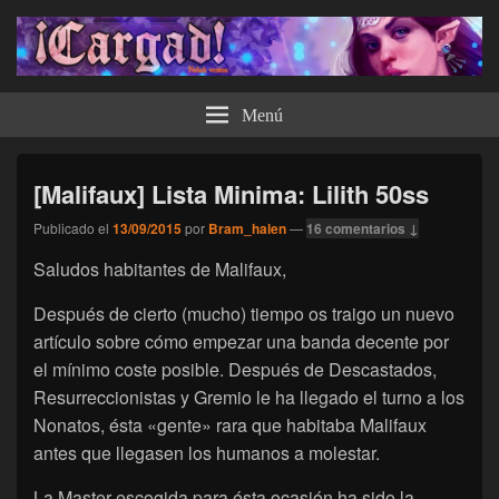
¡Cargad!
Menú
[Malifaux] Lista Minima: Lilith 50ss
Publicado el
13/09/2015
por
Bram_halen
—
16 comentarios ↓
Saludos habitantes de Malifaux,
Después de cierto (mucho) tiempo os traigo un nuevo
artículo sobre cómo empezar una banda decente por
el mínimo coste posible. Después de Descastados,
Resurreccionistas y Gremio le ha llegado el turno a los
Nonatos, ésta «gente» rara que habitaba Malifaux
antes que llegasen los humanos a molestar.
La Master escogida para ésta ocasión ha sido la