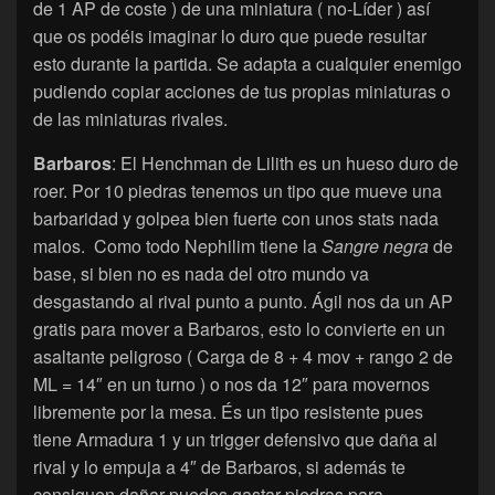
de 1 AP de coste ) de una miniatura ( no-Líder ) así
que os podéis imaginar lo duro que puede resultar
esto durante la partida. Se adapta a cualquier enemigo
pudiendo copiar acciones de tus propias miniaturas o
de las miniaturas rivales.
Barbaros
: El Henchman de Lilith es un hueso duro de
roer. Por 10 piedras tenemos un tipo que mueve una
barbaridad y golpea bien fuerte con unos stats nada
malos. Como todo Nephilim tiene la
Sangre negra
de
base, si bien no es nada del otro mundo va
desgastando al rival punto a punto. Ágil nos da un AP
gratis para mover a Barbaros, esto lo convierte en un
asaltante peligroso ( Carga de 8 + 4 mov + rango 2 de
ML = 14″ en un turno ) o nos da 12″ para movernos
libremente por la mesa. És un tipo resistente pues
tiene Armadura 1 y un trigger defensivo que daña al
rival y lo empuja a 4″ de Barbaros, si además te
consiguen dañar puedes gastar piedras para