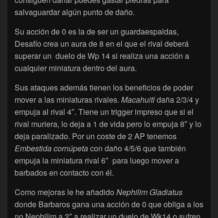
salvaguardar algún punto de daño.
Su acción de 0 es la de ser un guardaespaldas,
Desafío crea un aura de 8 en el que el rival deberá
superar un duelo de Wp 14 si realiza una acción a
cualquier miniatura dentro del aura.
Sus ataques además tienen los beneficios de poder
mover a las miniaturas rivales.
Macahuitl
daña 2/3/4 y
empuja al rival 4″. Tiene un trigger impreso que si el
rival muriera, lo deja a 1 de vida pero lo empuja 8″ y lo
deja paralizado. Por un coste de 2 AP tenemos
Embestida cornúpeta
con daño 4/5/6 que también
empuja la miniatura rival 6″ para luego mover a
barbados en contacto con él.
Como mejoras le he añadido
Nephilim Gladiatus
donde Barbaros gana una acción de 0 que obliga a los
no Nephilim a 2″ a realizar un duelo de Wk14 o sufren