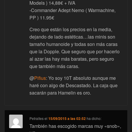
Models ) 14,88€ + IVA
-Commander Adept Nemo ( Warmachine,
PP ) 11.95€
Creo que están los precios en la media,
dejando de lado estéticas…las minis son
tamaño humanoide y todas son más caras
que la Dopple. Que seguro que por hacerlo
al azar las hay más baratas, pero seguro
que también más caras.
@
Pifius
: Yo soy 10T absoluto aunque me
haré con algo de Descastado. La caja que
sacarán para Hamelin es oro.
Petraites
el
15/09/2015 a las 02:52
ha dicho:
También has escogido marcas muy «snob»,