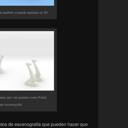
ría también se puede imprimir en 3D
nas que van geniales como Portal
omo escenografía
tos de escenografía que pueden hacer que