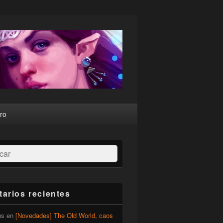
ro
ar
arios recientes
us
en
[Novedades] The Old World, caos