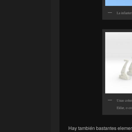
La infante
Unas colum
Eldar, o c
Hay también bastantes elemen