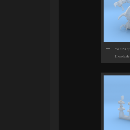
Yo diría q
Hierofante