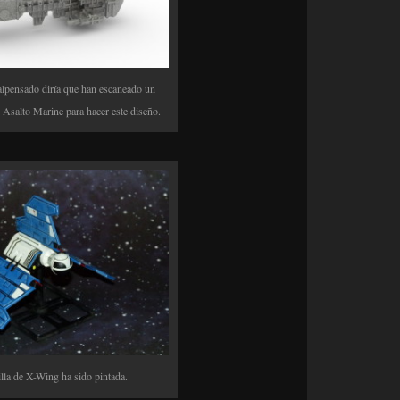
alpensado diría que han escaneado un
 Asalto Marine para hacer este diseño.
illa de X-Wing ha sido pintada.