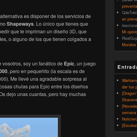
prevent
QdeTobi
alternativa es disponer de los servicios de
en prev
omo
Shapeways
. Lo único que tienes que
iescruce
pedir que te impriman un diseño 3D, que
Mi opini
RealGu
es, o alguno de los que tienen colgados a
Mundos
 vosotros, soy un fanático de
Epic
, un juego
Entrad
000
, pero en pequeñito (la escala es de
0). Me llevé una agradable sorpresa al
Warhamm
osas chulas para Epic entre los diseños
dar tus 
[Dragon
Os dejo unas cuantas, pero hay muchas
Skavens
[Noveda
semana 
Noticier
[Escalad