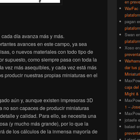
en prev
WarFac
platafor
pagan
e
platafor
Swan
e
D cada día avanza más y más.
platafor
rtantes avances en este campo, ya sea
Xoso
e
isas, o nuevos materiales con todo tipo de
prevent
por supuesto, como siempre pasa con toda la
Warhamm
ada vez más asequibles, y cada vez está más
dar tus 
Miniatur
s producir nuestras propias miniaturas en el
MaxPow
caja del
Might & 
egado aún y, aunque existen impresoras 3D
MaxPow
1 – Jose
ia no son capaces de producir miniaturas
MaxPow
etalle y calidad. Para ello, se necesita una
jotaefe
sa (y mucho más grande), por lo que la
balael
e
rá de los cálculos de la inmensa mayoría de
prevent
Lafael
e