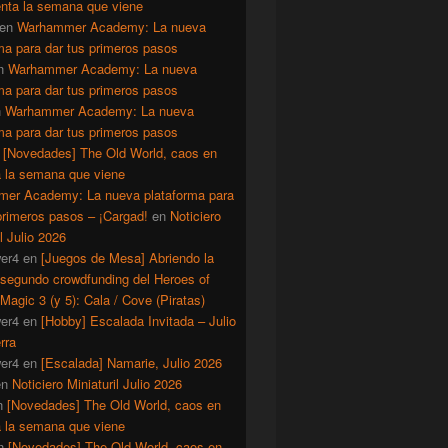
enta la semana que viene
en
Warhammer Academy: La nueva
ma para dar tus primeros pasos
n
Warhammer Academy: La nueva
ma para dar tus primeros pasos
n
Warhammer Academy: La nueva
ma para dar tus primeros pasos
n
[Novedades] The Old World, caos en
a la semana que viene
er Academy: La nueva plataforma para
primeros pasos – ¡Cargad!
en
Noticiero
il Julio 2026
er4
en
[Juegos de Mesa] Abriendo la
 segundo crowdfunding del Heroes of
Magic 3 (y 5): Cala / Cove (Piratas)
er4
en
[Hobby] Escalada Invitada – Julio
rra
er4
en
[Escalada] Namarie, Julio 2026
en
Noticiero Miniaturil Julio 2026
n
[Novedades] The Old World, caos en
a la semana que viene
n
[Novedades] The Old World, caos en