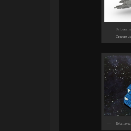
Si fuera m
Crucero de
Esta navec