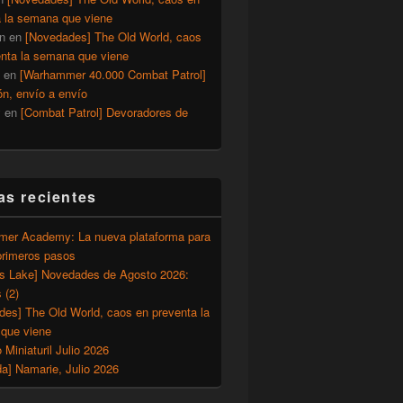
a la semana que viene
n
en
[Novedades] The Old World, caos
enta la semana que viene
en
[Warhammer 40.000 Combat Patrol]
ón, envío a envío
y
en
[Combat Patrol] Devoradores de
as recientes
er Academy: La nueva plataforma para
primeros pasos
’s Lake] Novedades de Agosto 2026:
 (2)
des] The Old World, caos en preventa la
que viene
o Miniaturil Julio 2026
a] Namarie, Julio 2026