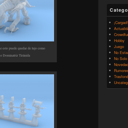
Catego
¡Cargad!
Actualid
Crowdfu
Hobby
Juego
ue esto puede quedar de lujo como
No Esta
 o Dominatriz Tiránida
No Solo
Noveda
Rumore
Trasfon
Uncateg