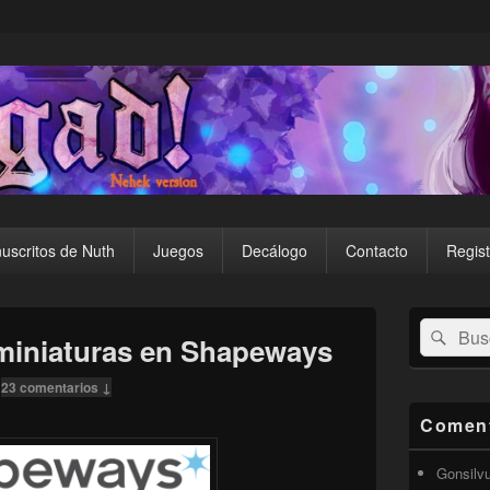
uscritos de Nuth
Juegos
Decálogo
Contacto
Regist
El
Buscar
Busc
área
miniaturas en Shapeways
por:
de
widget
—
23 comentarios ↓
barra
lateral
Coment
primaria
Gonsilv