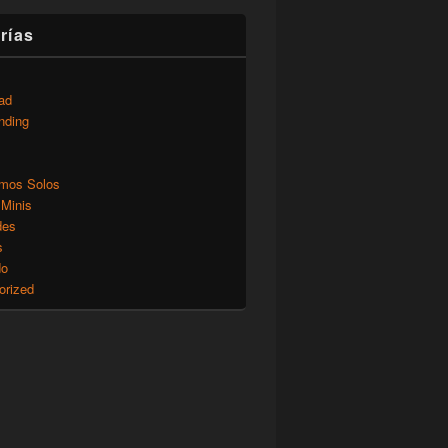
rías
ad
nding
mos Solos
 Minis
des
s
do
orized