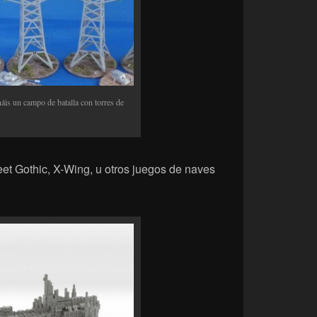
áis un campo de batalla con torres de
leet Gothic, X-Wing, u otros juegos de naves