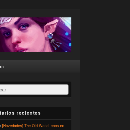
ro
ar
arios recientes
n
[Novedades] The Old World, caos en