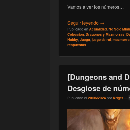
Vamos a ver los números…
[Dungeons and
Seguir leyendo
→
Publicado en
Actualidad
,
No Solo Mini
Coleccion
,
Dragones y Mazmorras
,
D
Hobby
,
Juego
,
juego de rol
,
mazmorra
respuestas
[Dungeons and D
Desglose de núm
Publicado el
20/06/2024
por
Kriger
—