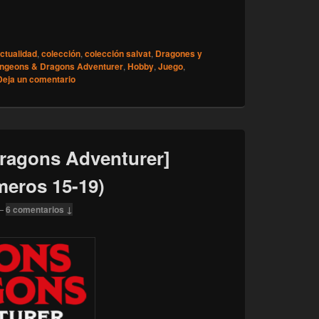
 Dragons Adventurer] Desglose de números 20-40
ctualidad
,
colección
,
colección salvat
,
Dragones y
ngeons & Dragons Adventurer
,
Hobby
,
Juego
,
Deja un comentario
ragons Adventurer]
meros 15-19)
—
6 comentarios ↓