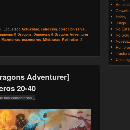
Actualid
Crowdfu
Hobby
 Dragons Adventurer] Sexto envío (números 20-24)
Juego
No Esta
s
|
Etiquetado
Actualidad
,
colección
,
colección salvat
,
ungeons & Dragons
,
Dungeons & Dragons Adventurer
,
No Solo
,
Mazmorras
,
mazmorreo
,
Miniaturas
,
Rol
,
roleo
|
2
Noveda
Rumore
Trasfon
Uncateg
ragons Adventurer]
eros 20-40
No hay comentarios ↓