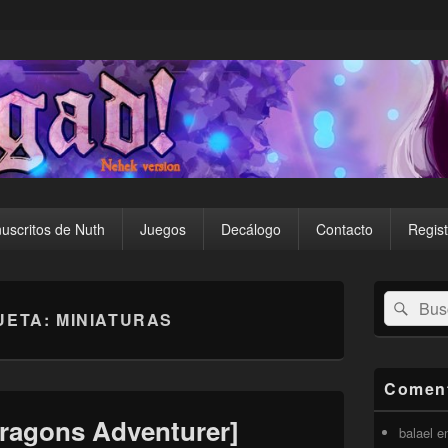
uscritos de Nuth
Juegos
Decálogo
Contacto
Regist
El
Buscar
Busc
área
UETA:
MINIATURAS
por:
de
widget
barra
lateral
Coment
primaria
ragons Adventurer]
balael
e