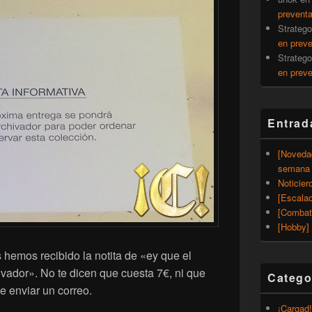
prevent
Strateg
en prev
Strateg
en prev
Entrad
[Noveda
semana 
Noticier
[Escalad
[Combat
[Hobby] 
 hemos recibido la notita de «ey que el
ivador». No te dicen que cuesta 7€, ni que
Catego
e enviar un correo.
¡Cargad!