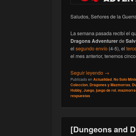
Saludos, Señores de la Guerra
La semana pasada recibí el qu
Dragons Adventurer
de
Salv
el
segundo envío
(4-5), el
terc
el mes anterior, tenemos cinc
[Dungeons and
Seguir leyendo
→
Publicado en
Actualidad
,
No Solo Mini
Coleccion
,
Dragones y Mazmorras
,
D
Hobby
,
Juego
,
juego de rol
,
mazmorra
respuestas
[Dungeons and D