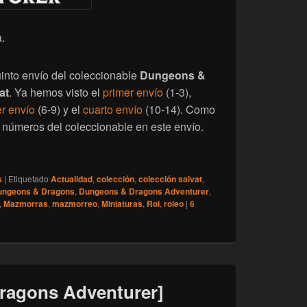
.
into envío del coleccionable
Dungeons &
at
. Ya hemos visto el
primer envío
(1-3),
er envío
(6-9) y el
cuarto envío
(10-14). Como
o números del coleccionable en este envío.
 Dragons Adventurer] Quinto envío (números 15-19)
s
|
Etiquetado
Actualidad
,
colección
,
colección salvat
,
ungeons & Dragons
,
Dungeons & Dragons Adventurer
,
,
Mazmorras
,
mazmorreo
,
Miniaturas
,
Rol
,
roleo
|
6
ragons Adventurer]