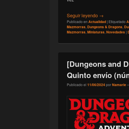
[Dungeons and
Seguir leyendo
→
Publicado en
Actualidad
|
Etiquetado
A
Mazmorras
,
Dungeons & Dragons
,
Du
Mazmorras
,
Miniaturas
,
Novedades
|
[Dungeons and D
Quinto envío (nú
Publicado el
11/06/2024
por
Namarie