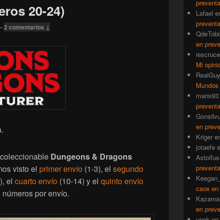
prevent
eros 20-24)
Lafael
e
prevent
—
2 comentarios ↓
QdeTobi
en prev
iescruce
Mi opini
RealGu
Mundos
mans93
prevent
Gonsilv
en prev
.
Kriger
e
jotaefe
l coleccionable
Dungeons & Dragons
Astolfus
prevent
mos visto el
primer envío
(1-3), el
segundo
Keegan_
), el
cuarto envío
(10-14) y el
quinto envío
caos en
o números por envío.
Kazama
en prev
unok
e