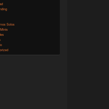
ad
nding
mos Solos
 Minis
des
s
do
orized