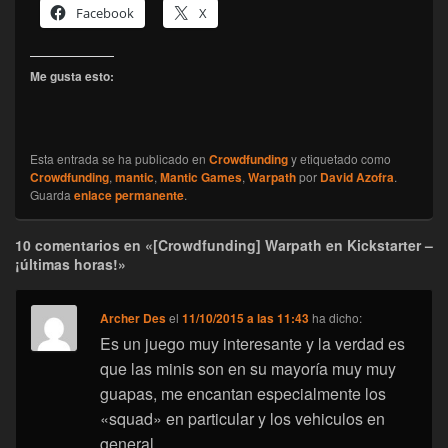
Facebook
X
Me gusta esto:
Esta entrada se ha publicado en
Crowdfunding
y etiquetado como
Crowdfunding
,
mantic
,
Mantic Games
,
Warpath
por
David Azofra
.
Guarda
enlace permanente
.
10 comentarios en «[Crowdfunding] Warpath en Kickstarter –
¡últimas horas!»
Archer Des
el
11/10/2015 a las 11:43
ha dicho:
Es un juego muy interesante y la verdad es
que las minis son en su mayoría muy muy
guapas, me encantan especialmente los
«squad» en particular y los vehiculos en
general.