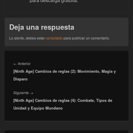
para descarga gratuita.
Deja una respuesta
Lo siento, debes estar
conectado
para publicar un comentario.
Navegación
de
Entrada
←
Anterior
entradas
[Ninth Age] Cambios de reglas (2): Movimiento, Magia y
anterior:
Disparo
Entrada
Siguiente
→
[Ninth Age] Cambios de reglas (4): Combate, Tipos de
siguiente:
Unidad y Equipo Mundano
El