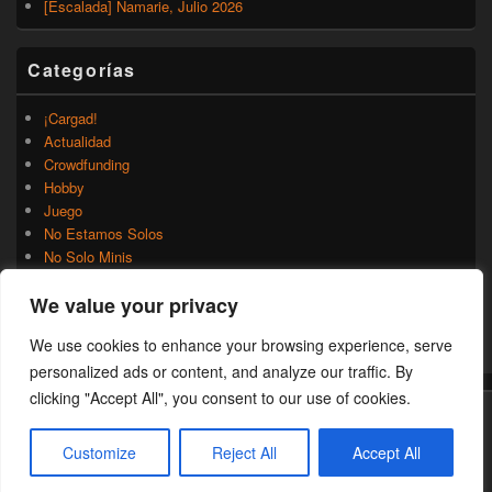
[Escalada] Namarie, Julio 2026
Categorías
¡Cargad!
Actualidad
Crowdfunding
Hobby
Juego
No Estamos Solos
No Solo Minis
Novedades
We value your privacy
Rumores
Trasfondo
We use cookies to enhance your browsing experience, serve
Uncategorized
personalized ads or content, and analyze our traffic. By
clicking "Accept All", you consent to our use of cookies.
Copyright © 2026
¡Cargad!
. Todos los Derechos Reservados.
Customize
Reject All
Accept All
Theme: Catch Box by
Catch Themes