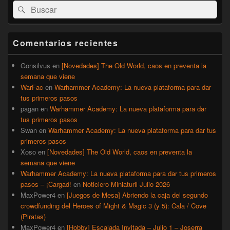
Buscar
Buscar
área
por:
de
widget
barra
Comentarios recientes
lateral
primaria
Gonsilvus
en
[Novedades] The Old World, caos en preventa la
semana que viene
WarFac
en
Warhammer Academy: La nueva plataforma para dar
tus primeros pasos
pagan
en
Warhammer Academy: La nueva plataforma para dar
tus primeros pasos
Swan
en
Warhammer Academy: La nueva plataforma para dar tus
primeros pasos
Xoso
en
[Novedades] The Old World, caos en preventa la
semana que viene
Warhammer Academy: La nueva plataforma para dar tus primeros
pasos – ¡Cargad!
en
Noticiero Miniaturil Julio 2026
MaxPower4
en
[Juegos de Mesa] Abriendo la caja del segundo
crowdfunding del Heroes of Might & Magic 3 (y 5): Cala / Cove
(Piratas)
MaxPower4
en
[Hobby] Escalada Invitada – Julio 1 – Joserra