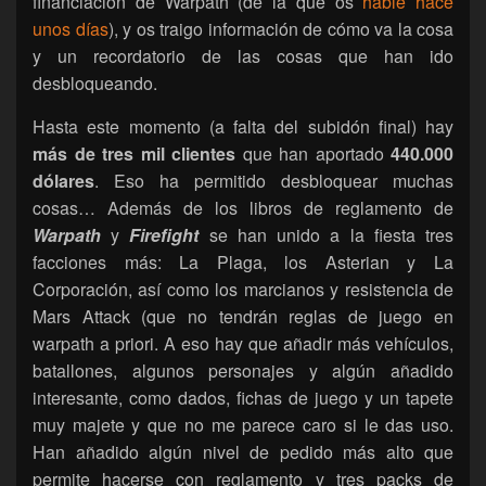
financiación de Warpath (de la que os
hablé hace
unos días
), y os traigo información de cómo va la cosa
y un recordatorio de las cosas que han ido
desbloqueando.
Hasta este momento (a falta del subidón final) hay
más de tres mil clientes
que han aportado
440.000
dólares
. Eso ha permitido desbloquear muchas
cosas… Además de los libros de reglamento de
Warpath
y
Firefight
se han unido a la fiesta tres
facciones más: La Plaga, los Asterian y La
Corporación, así como los marcianos y resistencia de
Mars Attack (que no tendrán reglas de juego en
warpath a priori. A eso hay que añadir más vehículos,
batallones, algunos personajes y algún añadido
interesante, como dados, fichas de juego y un tapete
muy majete y que no me parece caro si le das uso.
Han añadido algún nivel de pedido más alto que
permite hacerse con reglamento y tres packs de