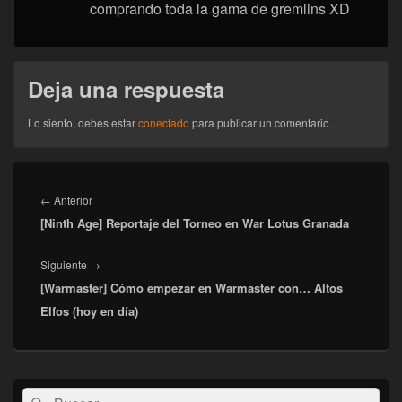
comprando toda la gama de gremlins XD
Deja una respuesta
Lo siento, debes estar
conectado
para publicar un comentario.
Navegación
de
Entrada
←
Anterior
entradas
[Ninth Age] Reportaje del Torneo en War Lotus Granada
anterior:
Entrada
Siguiente
→
[Warmaster] Cómo empezar en Warmaster con… Altos
siguiente:
Elfos (hoy en día)
El
Buscar
Buscar
área