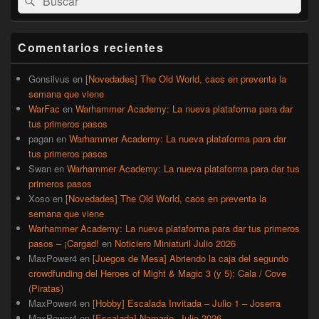
por:
de
widget
barra
Comentarios recientes
lateral
primaria
Gonsilvus
en
[Novedades] The Old World, caos en preventa la
semana que viene
WarFac
en
Warhammer Academy: La nueva plataforma para dar
tus primeros pasos
pagan
en
Warhammer Academy: La nueva plataforma para dar
tus primeros pasos
Swan
en
Warhammer Academy: La nueva plataforma para dar tus
primeros pasos
Xoso
en
[Novedades] The Old World, caos en preventa la
semana que viene
Warhammer Academy: La nueva plataforma para dar tus primeros
pasos – ¡Cargad!
en
Noticiero Miniaturil Julio 2026
MaxPower4
en
[Juegos de Mesa] Abriendo la caja del segundo
crowdfunding del Heroes of Might & Magic 3 (y 5): Cala / Cove
(Piratas)
MaxPower4
en
[Hobby] Escalada Invitada – Julio 1 – Joserra
MaxPower4
en
[Escalada] Namarie, Julio 2026