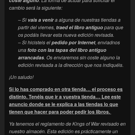
coste alguno
. La forma de actuar para solicitar el
cambio será la siguiente:
– Si
vais a venir
a alguna de nuestras tiendas a
partir del viernes,
traed el libro antiguo
para que
os podáis llevar e
sta nueva edición revisada.
– Si hicisteis el
pedido por Internet
, enviadnos
una
foto con las tapas del libro antiguo
arrancadas
. Os enviaremos sin coste alguno la
edición revisada a la dirección que nos indiquéis.
¡Un saludo!
Si lo has comprado en otra tienda… el proceso es
distinto. Tenéis que ir a vuestra tienda… Lee este
anuncio donde se le explica a las tiendas lo que
tienen que hacer para poder pedir los libros.
Ya tenemos el reglamento de Kings of War revisado en
nuestro almacén. Esta edición es prácticamente un