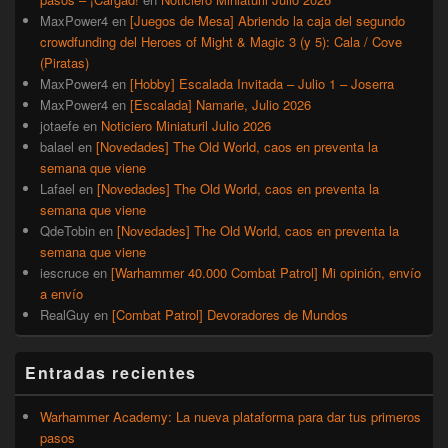
MaxPower4
en
[Juegos de Mesa] Abriendo la caja del segundo
crowdfunding del Heroes of Might & Magic 3 (y 5): Cala / Cove
(Piratas)
MaxPower4
en
[Hobby] Escalada Invitada – Julio 1 – Joserra
MaxPower4
en
[Escalada] Namarie, Julio 2026
jotaefe
en
Noticiero Miniaturil Julio 2026
balael
en
[Novedades] The Old World, caos en preventa la
semana que viene
Lafael
en
[Novedades] The Old World, caos en preventa la
semana que viene
QdeTobin
en
[Novedades] The Old World, caos en preventa la
semana que viene
iescruce
en
[Warhammer 40.000 Combat Patrol] Mi opinión, envío
a envío
RealGuy
en
[Combat Patrol] Devoradores de Mundos
Entradas recientes
Warhammer Academy: La nueva plataforma para dar tus primeros
pasos