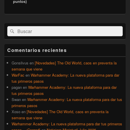
puntos)
El
Buscar
Buscar
área
por:
de
widget
barra
Comentarios recientes
lateral
primaria
Gonsilvus
en
[Novedades] The Old World, caos en preventa la
semana que viene
WarFac
en
Warhammer Academy: La nueva plataforma para dar
tus primeros pasos
pagan
en
Warhammer Academy: La nueva plataforma para dar
tus primeros pasos
Swan
en
Warhammer Academy: La nueva plataforma para dar tus
primeros pasos
Xoso
en
[Novedades] The Old World, caos en preventa la
semana que viene
Warhammer Academy: La nueva plataforma para dar tus primeros
pasos – ¡Cargad!
en
Noticiero Miniaturil Julio 2026