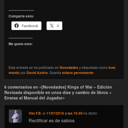
Comparte esto:
Facebook
X
Me gusta esto:
Esta entrada se ha publicado en
Novedades
y etiquetado como
kow
,
mantic
por
David Azofra
. Guarda
enlace permanente
.
6 comentarios en «[Novedades] Kings of War – Edición
Revisada disponible en unos días y cambio de libros +
Erratas al Manual del Jugador»
Vito F.B.
el
11/07/2016 a las 16:59
ha dicho:
Rectificar es de sabios