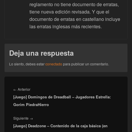
reglamento no tiene documento de erratas,
tiene nueva edición revisada. Y que el
documento de erratas en castellano incluye
las erratas inglesas más recientes.
Deja una respuesta
Lo siento, debes estar
conectado
para publicar un comentario.
Navegación
de
Entrada
←
Anterior
entradas
[Juego] Domingos de Dreadball – Jugadores Estrella:
anterior:
Gorim PiedraHierro
Entrada
Siguiente
→
[Juego] Deadzone – Contenido de la caja básica (en
siguiente: