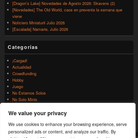
[Dragon’s Lake] Novedades de Agosto 2026: Skavens (2)
[Novedades] The Old World, caos en preventa la semana que
viene
Noticiero Miniaturil Julio 2026
[Escalada] Namarie, Julio 2026
Categorías
¡Cargad!
Actualidad
Crowdfunding
Hobby
Juego
No Estamos Solos
No Solo Minis
Novedades
We value your privacy
Rumores
Trasfondo
We use cookies to enhance your browsing experience, serve
Uncategorized
personalized ads or content, and analyze our traffic. By