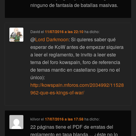
ninguno de fantasía de batallas masivas.
David
el
11/07/2016 a las 22:10
ha dicho:
@
Lord Darkmoon
: Si quieres saber qué
esperar de KoW antes de empezar siquiera
a leer el reglamento, te invito a leer este
tema del foro kowspain, foro de referencia
de temas mantic en castellano (pero no el
único):
http://kowspain.mforos.com/2034992/11528
962-que-es-kings-of-war/
kilivor
el
17/07/2016 a las 17:58
ha dicho:
22 páginas tiene el PDF de erratas del
reglamento en tapa blanda… ¿éste no lo