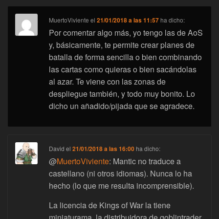
MuertoViviente
el
21/01/2018 a las 11:57
ha dicho:
Por comentar algo más, yo tengo las de AoS
y, básicamente, te permite crear planes de
batalla de forma sencilla o bien combinando
las cartas como quieras o bien sacándolas
al azar. Te viene con las zonas de
despliegue también, y todo muy bonito. Lo
dicho un añadido/pijada que se agradece.
David
el
21/01/2018 a las 16:00
ha dicho:
@
MuertoViviente
: Mantic no traduce a
castellano (ni otros idiomas). Nunca lo ha
hecho (lo que me resulta incomprensible).
La licencia de Kings of War la tiene
miniaturama, la distribuidora de goblintrader.