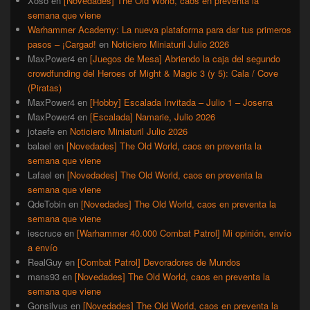
Xoso
en
[Novedades] The Old World, caos en preventa la
semana que viene
Warhammer Academy: La nueva plataforma para dar tus primeros
pasos – ¡Cargad!
en
Noticiero Miniaturil Julio 2026
MaxPower4
en
[Juegos de Mesa] Abriendo la caja del segundo
crowdfunding del Heroes of Might & Magic 3 (y 5): Cala / Cove
(Piratas)
MaxPower4
en
[Hobby] Escalada Invitada – Julio 1 – Joserra
MaxPower4
en
[Escalada] Namarie, Julio 2026
jotaefe
en
Noticiero Miniaturil Julio 2026
balael
en
[Novedades] The Old World, caos en preventa la
semana que viene
Lafael
en
[Novedades] The Old World, caos en preventa la
semana que viene
QdeTobin
en
[Novedades] The Old World, caos en preventa la
semana que viene
iescruce
en
[Warhammer 40.000 Combat Patrol] Mi opinión, envío
a envío
RealGuy
en
[Combat Patrol] Devoradores de Mundos
mans93
en
[Novedades] The Old World, caos en preventa la
semana que viene
Gonsilvus
en
[Novedades] The Old World, caos en preventa la