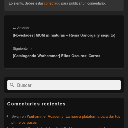
Lo siento, debes estar
conectado
para publicar un comentario.
Navegación
de
Entrada
←
Anterior
entradas
[Novedades] MOM miniaturas – Reina Ganorga (y séquito)
anterior:
Entrada
Siguiente
→
[Catalogando Warhammer] Elfos Oscuros: Carros
siguiente:
El
Buscar
Buscar
área
por:
de
widget
barra
Comentarios recientes
lateral
primaria
Swan
en
Warhammer Academy: La nueva plataforma para dar tus
primeros pasos