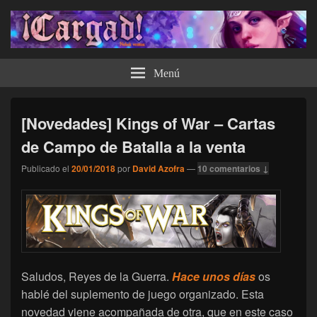
¡Cargad!
Menú
[Novedades] Kings of War – Cartas
de Campo de Batalla a la venta
Publicado el
20/01/2018
por
David Azofra
—
10 comentarios ↓
Saludos, Reyes de la Guerra.
Hace unos días
os
hablé del suplemento de juego organizado. Esta
novedad viene acompañada de otra, que en este caso