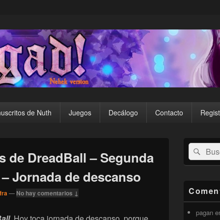
uscritos de Nuth
Juegos
Decálogo
Contacto
Regist
El
Buscar
Busc
área
s de DreadBall – Segunda
por:
de
widget
a – Jornada de descanso
barra
lateral
Coment
fra
—
No hay comentarios ↓
primaria
pagan
e
all
. Hoy toca jornada de descanso, porque