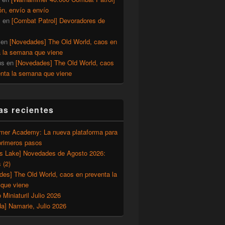
ón, envío a envío
y
en
[Combat Patrol] Devoradores de
en
[Novedades] The Old World, caos en
a la semana que viene
us
en
[Novedades] The Old World, caos
enta la semana que viene
as recientes
er Academy: La nueva plataforma para
primeros pasos
’s Lake] Novedades de Agosto 2026:
 (2)
des] The Old World, caos en preventa la
que viene
o Miniaturil Julio 2026
a] Namarie, Julio 2026