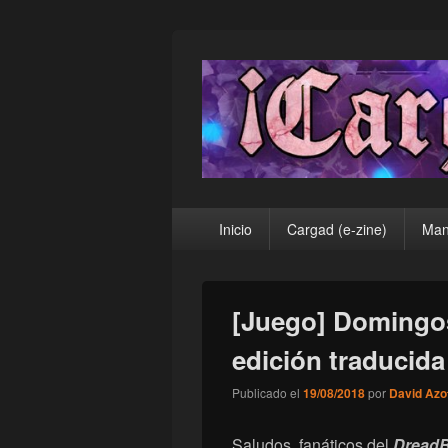
¡Cargad!
Menú
Inicio
Cargad (e-zine)
Man
principal
[Juego] Domingo
edición traducid
Publicado el
19/08/2018
por
David Azo
Saludos, fanáticos del
DreadB