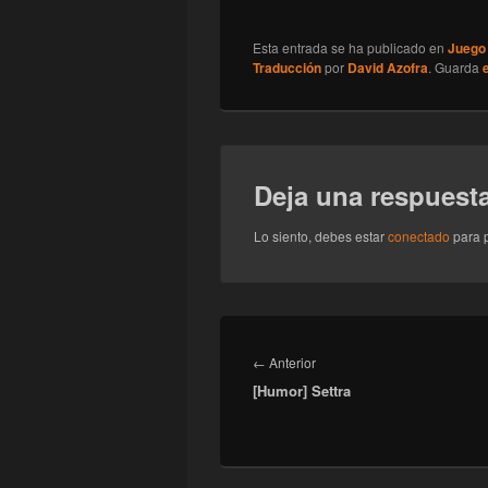
Esta entrada se ha publicado en
Juego
Traducción
por
David Azofra
. Guarda
Deja una respuest
Lo siento, debes estar
conectado
para p
Navegación
de
Entrada
←
Anterior
entradas
[Humor] Settra
anterior: