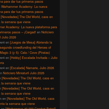
ma para dar tus primeros pasos
n
Warhammer Academy: La nueva
ma para dar tus primeros pasos
n
[Novedades] The Old World, caos en
a la semana que viene
er Academy: La nueva plataforma para
primeros pasos – ¡Cargad!
en
Noticiero
il Julio 2026
er4
en
[Juegos de Mesa] Abriendo la
 segundo crowdfunding del Heroes of
Magic 3 (y 5): Cala / Cove (Piratas)
er4
en
[Hobby] Escalada Invitada – Julio
rra
er4
en
[Escalada] Namarie, Julio 2026
en
Noticiero Miniaturil Julio 2026
n
[Novedades] The Old World, caos en
a la semana que viene
n
[Novedades] The Old World, caos en
a la semana que viene
n
en
[Novedades] The Old World, caos
enta la semana que viene
en
[Warhammer 40.000 Combat Patrol]