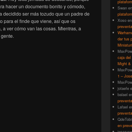
platafor
ara hacer un documento bonito y cómodo,
Swan
e
ha decidido ser más tozudo que un padre de
platafor
Xoso
e
sto para el finde que viene, así que os
prevent
, a ver cómo van las cosas. Mientras, a
Warhamm
 gente.
dar tus 
Miniatur
MaxPow
caja del
Might & 
MaxPow
1 – Jose
MaxPow
jotaefe
balael
e
prevent
Lafael
e
prevent
QdeTobi
en prev
iescruce