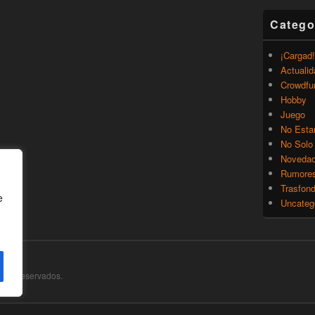
Catego
¡Cargad!
Actualid
Crowdfu
Hobby
Juego
No Esta
No Solo
Noveda
Rumore
Trasfon
e
Uncateg
chos Reservados.