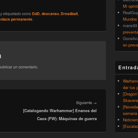
Mi opini
RealGu
y etiquetado como
DdD
,
descanso
,
Dreadball
,
Mundos
enlace permanente
.
mans93
prevent
Gonsilv
en prev
a
Entrad
ublicar un comentario.
Warhamm
dar tus 
[Dragon
Skavens
Entrada
Siguiente
→
[Noveda
[Catalogando Warhammer] Enanos del
siguiente:
semana 
Caos (FW): Máquinas de guerra
Noticier
[Escalad