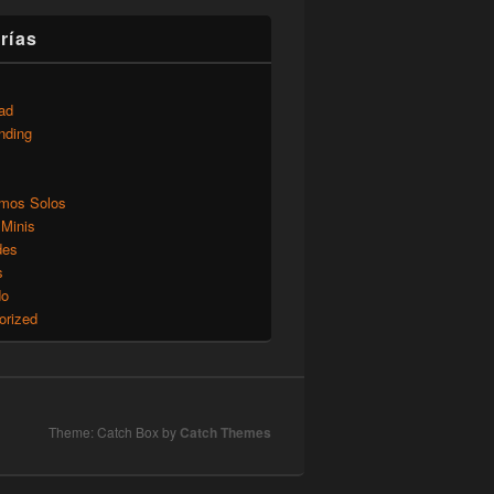
rías
ad
nding
mos Solos
 Minis
des
s
do
orized
Theme: Catch Box by
Catch Themes