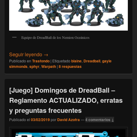
Equipo de DreadBall de los Nemion Oceánicos
[Trasfondo] Los Sphyr, por Guillermo Ferrer
Seguir leyendo
→
Publicado en
Trasfondo
|
Etiquetado
blaine
,
Dreadball
,
gayle
simmonds
,
sphyr
,
Warpath
|
8
respuestas
[Juego] Domingos de DreadBall –
Reglamento ACTUALIZADO, erratas
y preguntas frecuentes
Publicado el
03/02/2019
por
David Azofra
—
4 comentarios ↓