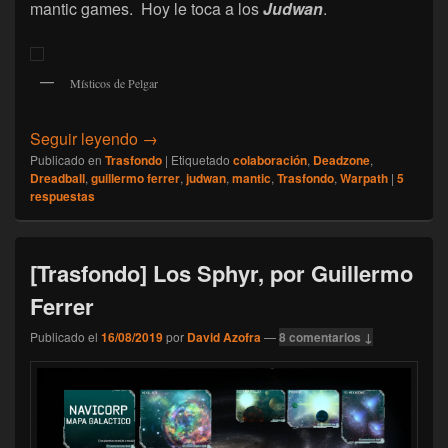
mantic games. Hoy le toca a los
Judwan
.
Místicos de Pelgar
[Trasfondo] Los Judwan (universo Warpath)
Seguir leyendo
→
Publicado en
Trasfondo
|
Etiquetado
colaboración
,
Deadzone
,
Dreadball
,
guillermo ferrer
,
judwan
,
mantic
,
Trasfondo
,
Warpath
|
5
respuestas
[Trasfondo] Los Sphyr, por Guillermo
Ferrer
Publicado el
16/08/2019
por
David Azofra
—
8 comentarios ↓