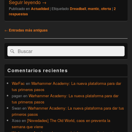
[Actualidad] DreadBall – Reglamento inglé
Seguir leyendo
→
Publicado en
Actualidad
|
Etiquetado
Dreadball
,
mantic
,
oferta
|
2
respuestas
Navegación
←
Entradas más antiguas
de
entradas
El
Buscar
Buscar
área
por:
de
widget
barra
Comentarios recientes
lateral
primaria
WarFac
en
Warhammer Academy: La nueva plataforma para dar
tus primeros pasos
pagan
en
Warhammer Academy: La nueva plataforma para dar
tus primeros pasos
Swan
en
Warhammer Academy: La nueva plataforma para dar tus
primeros pasos
Xoso
en
[Novedades] The Old World, caos en preventa la
semana que viene