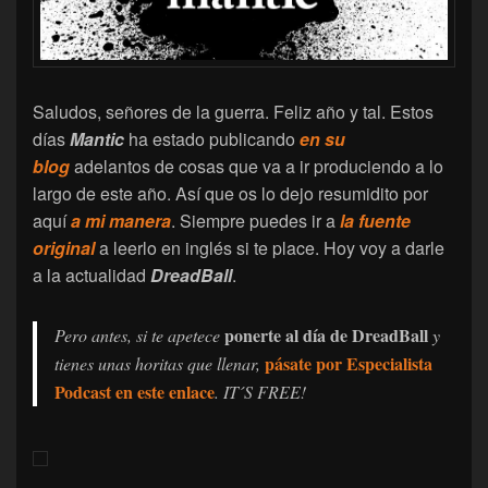
Saludos, señores de la guerra. Feliz año y tal. Estos
días
Mantic
ha estado publicando
en su
blog
adelantos de cosas que va a ir produciendo a lo
largo de este año. Así que os lo dejo resumidito por
aquí
a mi manera
. Siempre puedes ir a
la fuente
original
a leerlo en inglés si te place. Hoy voy a darle
a la actualidad
DreadBall
.
ponerte al día de DreadBall
Pero antes, si te apetece
y
pásate por Especialista
tienes unas horitas que llenar,
Podcast en este enlace
. IT´S FREE!