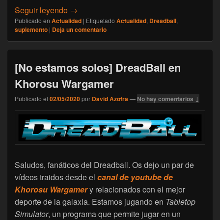
[Actualidad] Mantic para este año (3) – Dre
Seguir leyendo
→
Publicado en
Actualidad
|
Etiquetado
Actualidad
,
Dreadball
,
suplemento
|
Deja un comentario
[No estamos solos] DreadBall en
Khorosu Wargamer
Publicado el
02/05/2020
por
David Azofra
—
No hay comentarios ↓
Saludos, fanáticos del Dreadball. Os dejo un par de
vídeos traidos desde el
canal de youtube de
Khorosu Wargamer
y relacionados con el mejor
deporte de la galaxia. Estamos jugando en
Tabletop
Simulator
, un programa que permite jugar en un