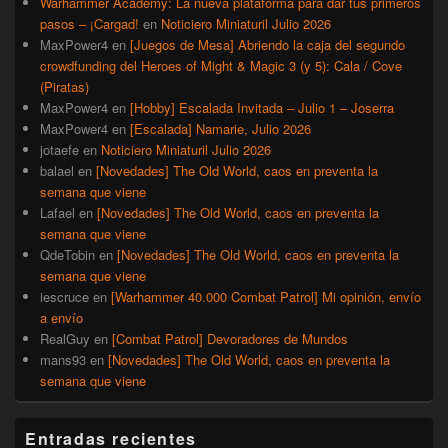
Warhammer Academy: La nueva plataforma para dar tus primeros
pasos – ¡Cargad!
en
Noticiero Miniaturil Julio 2026
MaxPower4
en
[Juegos de Mesa] Abriendo la caja del segundo
crowdfunding del Heroes of Might & Magic 3 (y 5): Cala / Cove
(Piratas)
MaxPower4
en
[Hobby] Escalada Invitada – Julio 1 – Joserra
MaxPower4
en
[Escalada] Namarie, Julio 2026
jotaefe
en
Noticiero Miniaturil Julio 2026
balael
en
[Novedades] The Old World, caos en preventa la
semana que viene
Lafael
en
[Novedades] The Old World, caos en preventa la
semana que viene
QdeTobin
en
[Novedades] The Old World, caos en preventa la
semana que viene
iescruce
en
[Warhammer 40.000 Combat Patrol] Mi opinión, envío
a envío
RealGuy
en
[Combat Patrol] Devoradores de Mundos
mans93
en
[Novedades] The Old World, caos en preventa la
semana que viene
Entradas recientes