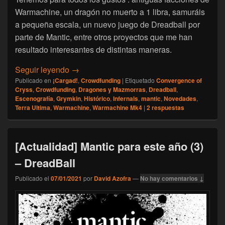
Warmachine, un dragón no muerto a 1 libra, samuráis
a pequeña escala, un nuevo juego de Dreadball por
parte de Mantic, entre otros proyectos que me han
resultado interesantes de distintas maneras.
[Crowfoundings] Dragón no-muerto a 1 libra
Seguir leyendo
→
Publicado en
¡Cargad!
,
Crowdfunding
|
Etiquetado
Convergence of
Cryss
,
Crowdfunding
,
Dragones y Mazmorras
,
Dreadball
,
Escenografía
,
Grymkin
,
Histórico
,
Infernals
,
mantic
,
Novedades
,
Terra Ultima
,
Warmachine
,
Warmachine Mk4
|
2
respuestas
[Actualidad] Mantic para este año (3)
– DreadBall
Publicado el
07/01/2021
por
David Azofra
—
No hay comentarios ↓