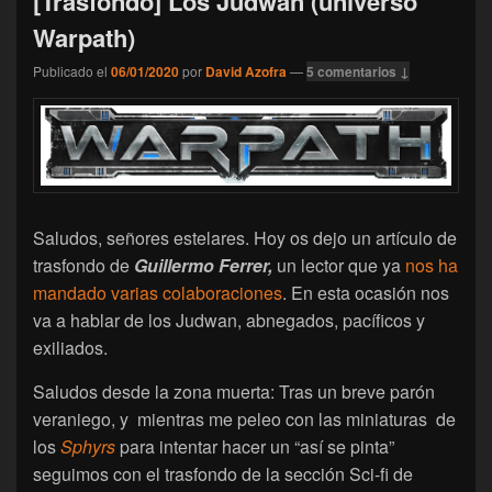
[Trasfondo] Los Judwan (universo
Warpath)
Publicado el
06/01/2020
por
David Azofra
—
5 comentarios ↓
Saludos, señores estelares. Hoy os dejo un artículo de
trasfondo de
Guillermo Ferrer,
un lector que ya
nos ha
mandado varias colaboraciones
. En esta ocasión nos
va a hablar de los Judwan, abnegados, pacíficos y
exiliados.
Saludos desde la zona muerta: Tras un breve parón
veraniego, y mientras me peleo con las miniaturas de
los
Sphyrs
para intentar hacer un “así se pinta”
seguimos con el trasfondo de la sección Sci-fi de