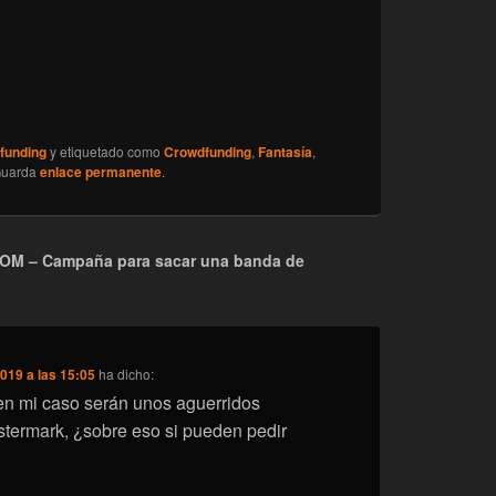
funding
y etiquetado como
Crowdfunding
,
Fantasía
,
Guarda
enlace permanente
.
MOM – Campaña para sacar una banda de
019 a las 15:05
ha dicho:
n mi caso serán unos aguerridos
termark, ¿sobre eso si pueden pedir
?