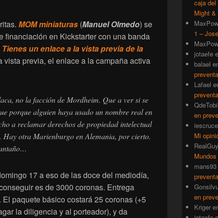
caja del
Might & 
ritas.
MOM miniaturas
(
Manuel Olmedo
) se
MaxPow
1 – Jose
 financiación en Kickstarter con una banda
MaxPow
.
Tienes un enlace a la vista previa de la
jotaefe
a vista previa, el enlace a la campaña activa
balael
e
prevent
Lafael
e
prevent
aca, no la facción de Mordheim. Que a ver si se
QdeTobi
que porque alguien haya usado un nombre real en
en prev
cho a reclamar derechos de propiedad intelectual
iescruce
. Hay otra Marienburgo en Alemania, por cierto.
Mi opini
RealGu
 antaño…
Mundos
mans93
mingo 17 a eso de las doce del mediodía,
prevent
a conseguir es de 3000 coronas. Entrega
Gonsilv
en prev
 El paquete básico costará 25 coronas (+5
Kriger
e
ar la diligencia y al porteador), y da
jotaefe