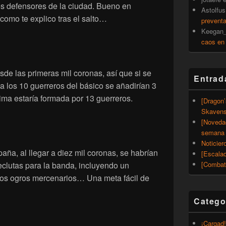
os defensores de la ciudad. Bueno en
Astolfus
como te explico tras el salto…
prevent
Keegan_
caos en
e las primeras mil coronas, así que si se
Entrad
 a los 10 guerreros del básico se añadirían 3
ima estaría formada por 13 guerreros.
[Dragon
Skavens
[Noveda
semana 
Noticier
ña, al llegar a diez mil coronas, se habrían
[Escalad
eclutas para la banda, incluyendo un
[Combat
 dos ogros mercenarios… Una meta fácil de
Catego
¡Cargad!