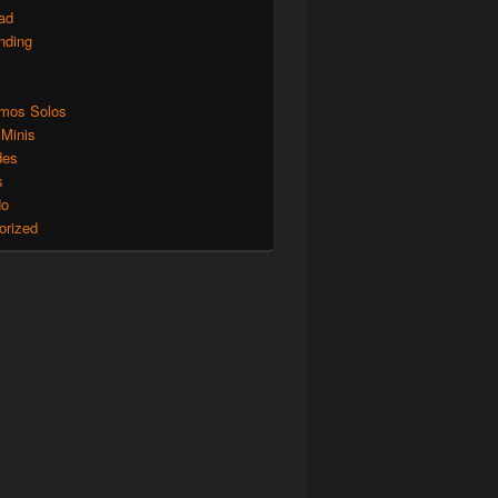
ad
nding
mos Solos
 Minis
des
s
do
orized