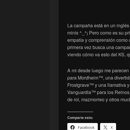
La campaña está en un inglés
minis ^_^¡ Pero como es su pr
empatía y comprensión como qu
primera vez busca una campaña
viendo cómo va esto del KS, qu
A mi desde luego me parecen
para Mordheim™, una diverti
Frostgrave™ y una llamativa y
Vanguardia™ para los Reinos 
de rol, mazmorreo y otros much
Comparte esto:
Facebook
X