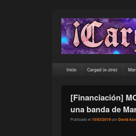
¡Cargad!
Menú
Inicio
Cargad (e-zine)
Man
principal
[Financiación] M
una banda de Ma
Publicado el
15/02/2019
por
David Azo