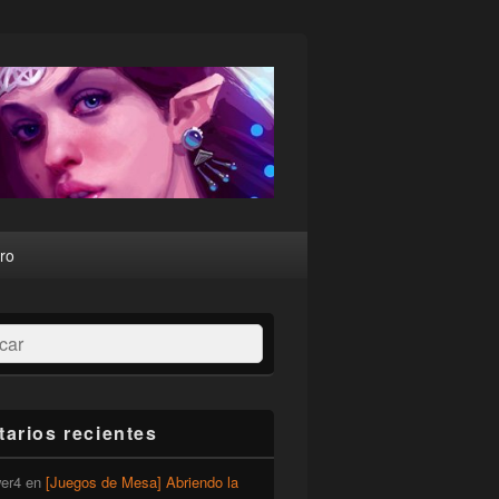
ro
ar
arios recientes
er4
en
[Juegos de Mesa] Abriendo la