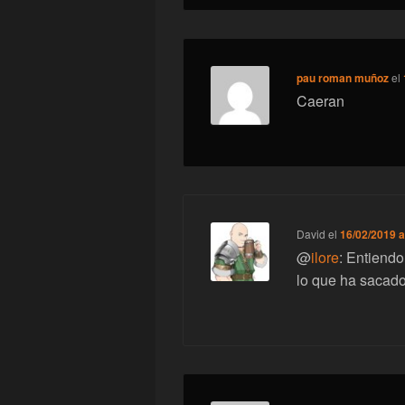
pau roman muñoz
el
Caeran
David
el
16/02/2019 a
@
ilore
: Entiendo
lo que ha sacado