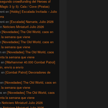
 segundo crowdfunding del Heroes of
Magic 3 (y 5): Cala / Cove (Piratas)
er4
en
[Hobby] Escalada Invitada – Julio
rra
er4
en
[Escalada] Namarie, Julio 2026
en
Noticiero Miniaturil Julio 2026
n
[Novedades] The Old World, caos en
a la semana que viene
n
[Novedades] The Old World, caos en
a la semana que viene
n
en
[Novedades] The Old World, caos
enta la semana que viene
en
[Warhammer 40.000 Combat Patrol]
ón, envío a envío
y
en
[Combat Patrol] Devoradores de
en
[Novedades] The Old World, caos en
a la semana que viene
us
en
[Novedades] The Old World, caos
enta la semana que viene
n
Noticiero Miniaturil Julio 2026
en
Noticiero Miniaturil Julio 2026