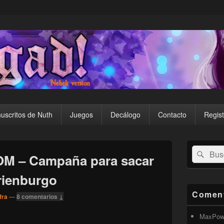
uscritos de Nuth
Juegos
Decálogo
Contacto
Regist
El
Buscar
Busc
área
OM – Campaña para sacar
por:
de
widget
rienburgo
barra
lateral
Coment
fra
—
8 comentarios ↓
primaria
MaxPow