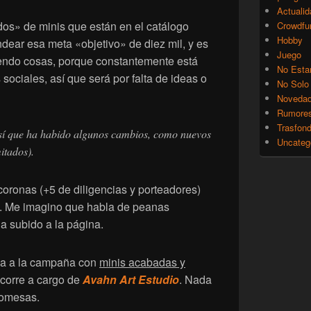
Actualid
os» de minis que están en el catálogo
Crowdfu
Hobby
ndear esa meta «objetivo» de diez mil, y es
Juego
ndo cosas, porque constantemente está
No Esta
ociales, así que será por falta de ideas o
No Solo
Noveda
Rumore
Trasfon
 así que ha habido algunos cambios, como nuevos
Uncateg
itados).
oronas (+5 de diligencias y porteadores)
. Me imagino que habla de peanas
ha subido a la página.
va a la campaña con
minis acabadas y
 corre a cargo de
Avahn Art Estudio
. Nada
romesas.