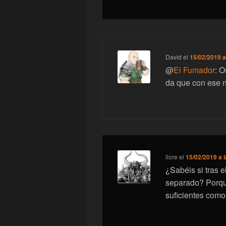
David
el
15/02/2019 a
@
El Fumador
: O
da que con ese 
ilore
el
15/02/2019 a 
¿Sabéis si tras e
separado? Porqu
suficientes com