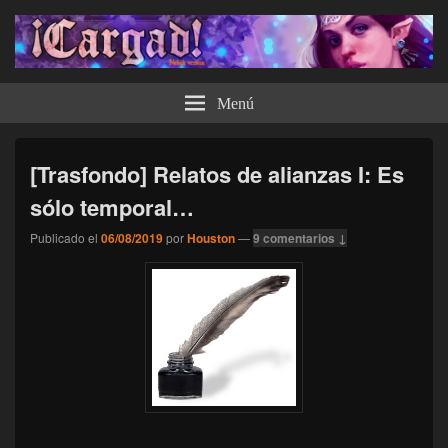
¡Cargad!
Menú
[Trasfondo] Relatos de alianzas I: Es
sólo temporal…
Publicado el
06/08/2019
por
Houston
—
9 comentarios ↓