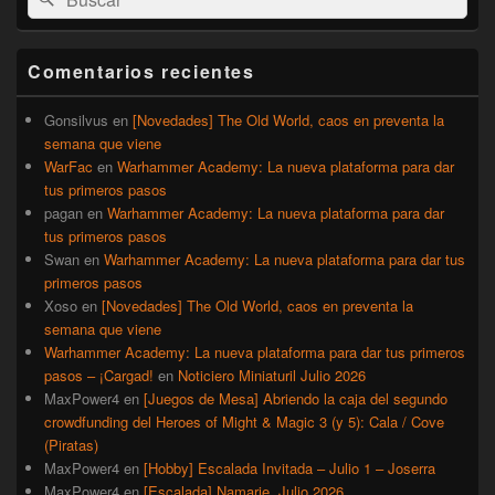
por:
de
widget
barra
Comentarios recientes
lateral
primaria
Gonsilvus
en
[Novedades] The Old World, caos en preventa la
semana que viene
WarFac
en
Warhammer Academy: La nueva plataforma para dar
tus primeros pasos
pagan
en
Warhammer Academy: La nueva plataforma para dar
tus primeros pasos
Swan
en
Warhammer Academy: La nueva plataforma para dar tus
primeros pasos
Xoso
en
[Novedades] The Old World, caos en preventa la
semana que viene
Warhammer Academy: La nueva plataforma para dar tus primeros
pasos – ¡Cargad!
en
Noticiero Miniaturil Julio 2026
MaxPower4
en
[Juegos de Mesa] Abriendo la caja del segundo
crowdfunding del Heroes of Might & Magic 3 (y 5): Cala / Cove
(Piratas)
MaxPower4
en
[Hobby] Escalada Invitada – Julio 1 – Joserra
MaxPower4
en
[Escalada] Namarie, Julio 2026