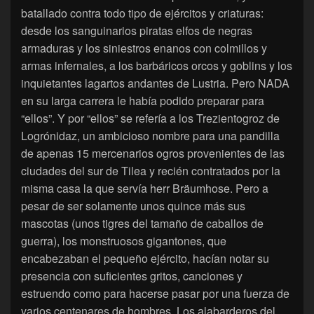
batallado contra todo tipo de ejércitos y criaturas:
desde los sanguinarios piratas elfos de negras
armaduras y los siniestros enanos con colmillos y
armas infernales, a los barbáricos orcos y goblins y los
inquietantes lagartos andantes de Lustria. Pero NADA
en su larga carrera le había podido preparar para
“ellos”. Y por “ellos” se refería a los Trezientogroz de
Logrónidaz, un ambicioso nombre para una pandilla
de apenas 15 mercenarios ogros provenientes de las
ciudades del sur de Tilea y recién contratados por la
misma casa la que servía herr Bräumhose. Pero a
pesar de ser solamente unos quince más sus
mascotas (unos tigres del tamaño de caballos de
guerra), los monstruosos gigantones, que
encabezaban el pequeño ejército, hacían notar su
presencia con suficientes gritos, canciones y
estruendo como para hacerse pasar por una fuerza de
varios centenares de hombres. Los alabarderos del