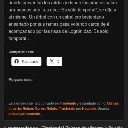
donde provenían los ruidos y donde los árboles caían
arrancados uno tras otro. “Es sólo temporal”, se dijo a
sí mismo. Un árbol con un caballero bretoniano
ensartado por sus ramas pasa volando cerca de él
acompañado por las risas de Logrónidaz. Es sólo
temporal…
Comparte esto:
Facebook
X
Me gusta esto:
Esta entrada se ha publicado en
Trasfondo
y etiquetado como
Alianza
,
Imperio
,
Reinos Ogros
,
Relato
,
Trasfondo
por
Houston
. Guarda
enlace permanente
.
9 comentarios en «[Trasfondo] Relatos de alianzas I: Es sólo