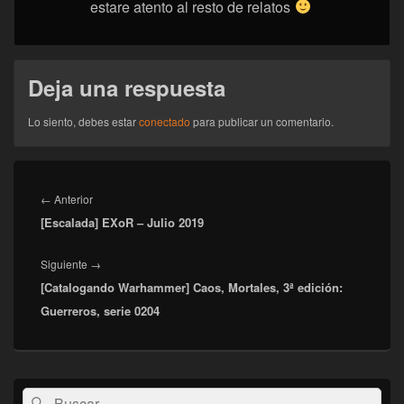
estare atento al resto de relatos
Deja una respuesta
Lo siento, debes estar
conectado
para publicar un comentario.
Navegación
de
Entrada
←
Anterior
entradas
[Escalada] EXoR – Julio 2019
anterior:
Entrada
Siguiente
→
[Catalogando Warhammer] Caos, Mortales, 3ª edición:
siguiente:
Guerreros, serie 0204
El
Buscar
Buscar
área