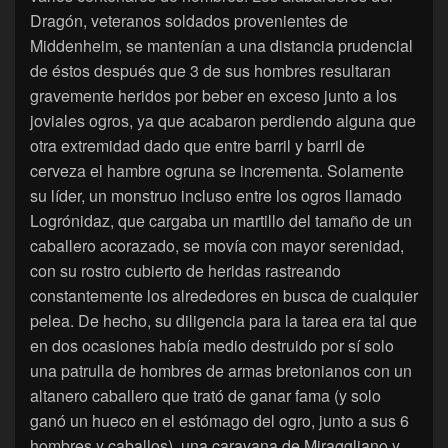
Dragón, veteranos soldados provenientes de
Middenheim, se mantenían a una distancia prudencial
de éstos después que 3 de sus hombres resultaran
gravemente heridos por beber en exceso junto a los
joviales ogros, ya que acabaron perdiendo alguna que
otra extremidad dado que entre barril y barril de
cerveza el hambre ogruna se incrementa. Solamente
su líder, un monstruo incluso entre los ogros llamado
Logrónidaz, que cargaba un martillo del tamaño de un
caballero acorazado, se movía con mayor serenidad,
con su rostro cubierto de heridas rastreando
constantemente los alrededores en busca de cualquier
pelea. De hecho, su diligencia para la tarea era tal que
en dos ocasiones había medio destruido por sí solo
una patrulla de hombres de armas bretonianos con un
altanero caballero que trató de ganar fama (y solo
ganó un hueco en el estómago del ogro, junto a sus 6
hombres y caballos), una caravana de Miraggliano y