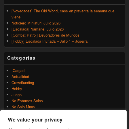
[Novedades] The Old World, caos en preventa la semana que
viene
Noticiero Miniaturil Julio 2026
[Escalada] Namarie, Julio 2026
[Combat Patrol] Devoradores de Mundos
[Hobby] Escalada Invitada – Julio 1 – Joserra
Categorías
¡Cargad!
Actualidad
Crowdfunding
Hobby
Juego
No Estamos Solos
No Solo Minis
Novedades
We value your privacy
Rumores
Trasfondo