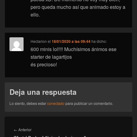
pero queda mucho así que animado estoy a
ello.
Hectarion
el
18/01/2020 a las 09:44
ha dicho:
600 minis lol!!!! Muchísimos ánimos ese
starter de lagartijos
és precioso!
Deja una respuesta
Lo siento, debes estar
conectado
para publicar un comentario.
Navegación
de
Entrada
←
Anterior
entradas