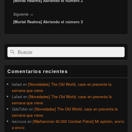
[Mortal Realms] Abriendo el número 2
anterior:
Entrada
Siguiente
→
[Mortal Realms] Abriendo el número 3
siguiente:
El
Buscar
Buscar
área
por:
de
widget
barra
Comentarios recientes
lateral
primaria
balael
en
[Novedades] The Old World, caos en preventa la
semana que viene
Lafael
en
[Novedades] The Old World, caos en preventa la
semana que viene
QdeTobin
en
[Novedades] The Old World, caos en preventa la
semana que viene
iescruce
en
[Warhammer 40.000 Combat Patrol] Mi opinión, envío
a envío