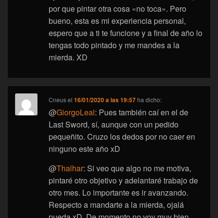
por que pintar otra cosa «no toca». Pero
bueno, esta es mi experiencia personal,
espero que a ti te funcione y a final de año lo
tengas todo pintado y me mandes a la
mierda. XD
Cneus
el
16/01/2020 a las 19:57
ha dicho:
@
GiorgoLeal
: Pues también caí en el de
Last Sword, sí, aunque con un pedido
pequeñito. Cruzo los dedos por no caer en
ninguno este año xD
@
Thalhar
: Si veo que algo no me motiva,
pintaré otro objetivo y adelantaré trabajo de
otro mes. Lo importante es ir avanzando.
Respecto a mandarte a la mierda, ojalá
pueda xD. De momento no voy muy bien,