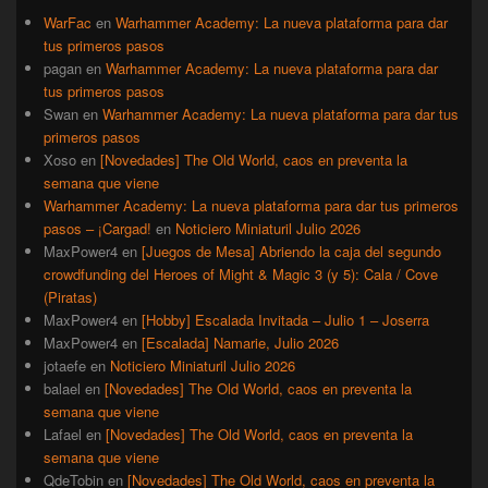
WarFac
en
Warhammer Academy: La nueva plataforma para dar
tus primeros pasos
pagan
en
Warhammer Academy: La nueva plataforma para dar
tus primeros pasos
Swan
en
Warhammer Academy: La nueva plataforma para dar tus
primeros pasos
Xoso
en
[Novedades] The Old World, caos en preventa la
semana que viene
Warhammer Academy: La nueva plataforma para dar tus primeros
pasos – ¡Cargad!
en
Noticiero Miniaturil Julio 2026
MaxPower4
en
[Juegos de Mesa] Abriendo la caja del segundo
crowdfunding del Heroes of Might & Magic 3 (y 5): Cala / Cove
(Piratas)
MaxPower4
en
[Hobby] Escalada Invitada – Julio 1 – Joserra
MaxPower4
en
[Escalada] Namarie, Julio 2026
jotaefe
en
Noticiero Miniaturil Julio 2026
balael
en
[Novedades] The Old World, caos en preventa la
semana que viene
Lafael
en
[Novedades] The Old World, caos en preventa la
semana que viene
QdeTobin
en
[Novedades] The Old World, caos en preventa la