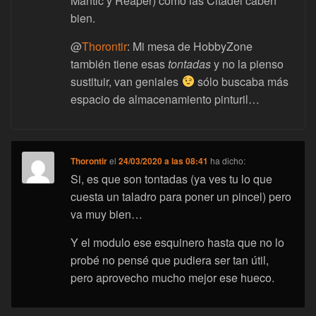
Mantic y Reaper) como las Citadel caben
bien.
@
Thorontir
: Mi mesa de HobbyZone
también tiene esas
tontadas
y no la pienso
sustituir, van geniales
sólo buscaba más
espacio de almacenamiento pinturil…
Thorontir
el
24/03/2020 a las 08:41
ha dicho:
Si, es que son tontadas (ya ves tu lo que
cuesta un taladro para poner un pincel) pero
va muy bien…
Y el modulo ese esquinero hasta que no lo
probé no pensé que pudiera ser tan útil,
pero aprovecho mucho mejor ese hueco.