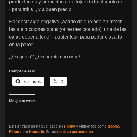
productos muy parecidos pero lejos de la etiqueta de
«para frikis», y a buen precio.
Por decir algo negativo (aparte de que podían meter
las instrucciones como ya he mencionado), una de las
cajas debería tener «agujeritos» para poder clavarlo
en la pared…
¿Os gusta? ¿Os haréis con uno?
Comparte esto:
Facebook
X
Me gusta esto:
Esta entrada se ha publicado en
Hobby
y etiquetado como
Hobby
,
Pintura
por
Namarie
. Guarda
enlace permanente
.