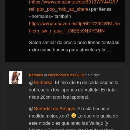
(
https://www.amazon.es/dp/B013WYJ4CA?
ref=ppx_pop_mob_ap_share
) per tienes
«normales» también
https://www.amazon.es/dp/B01720DWKU/re
f=cm_sw_r_apa_i_f3lEEb9NXYGHN
Salen similar de precio pero tienes tontadas
extra como huecos para pinceles y tal…
Namarie
el
24/03/2020 a las 08:32
ha dicho:
@
Borborka
: El mío (de 6) de cada cajoncito
sobresalen los tapones de Vallejo. En total
mide 26cm (con los tapones).
@
Narrador de Antagis
: Si está hecho a
medida mejor, ¿no?
Lo que me gusta de
este modelo es que tanto las Vallejo (y