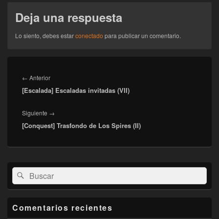
Deja una respuesta
Lo siento, debes estar
conectado
para publicar un comentario.
Navegación
de
Entrada
←
Anterior
entradas
[Escalada] Escaladas invitadas (VII)
anterior:
Entrada
Siguiente
→
[Conquest] Trasfondo de Los Spires (II)
siguiente:
El
Buscar
Buscar
área
por:
de
widget
barra
Comentarios recientes
lateral
primaria