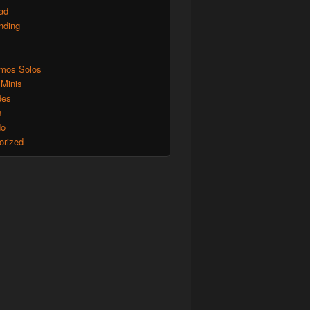
ad
nding
mos Solos
 Minis
des
s
do
orized