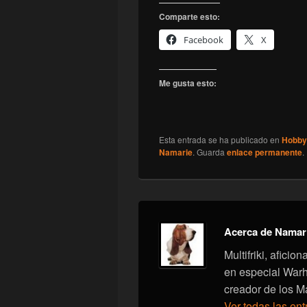
Comparte esto:
Facebook
X
Me gusta esto:
Esta entrada se ha publicado en
Hobby
Namarie
. Guarda
enlace permanente
.
Acerca de Namar
Multifriki, afici
en especial War
creador de los M
Ver todas las en