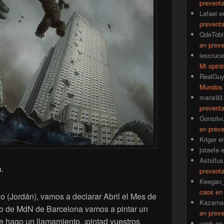
prevent
Lafael
e
prevent
QdeTobi
en prev
iescruce
Mi opini
RealGu
Mundos
mans93
prevent
Gonsilv
en prev
Kriger
e
jotaefe
Astolfus
.
prevent
Keegan_
caos en
no (Jordán), vamos a declarar Abril el Mes de
Kazama
po de MdN de Barcelona vamos a pintar un
en prev
e hago un llamamiento, ¡pintad vuestros
unok
e