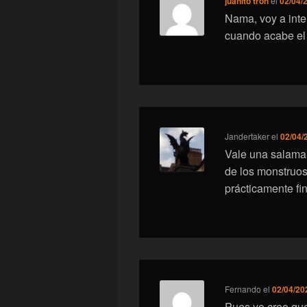
juanito tron
el
02/04/
Nama, voy a inte
cuando acabe el
Jandertaker
el
02/04/
Vale una salama
de los monstruos
prácticamente fi
Fernando
el
02/04/20
Pues yo creo que