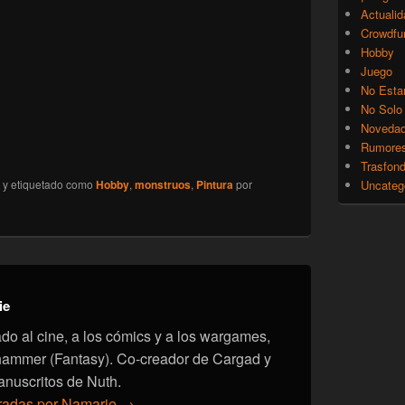
Actualid
Crowdfu
Hobby
Juego
No Esta
No Solo
Noveda
Rumore
Trasfon
y etiquetado como
Hobby
,
monstruos
,
Pintura
por
Uncateg
ie
onado al cine, a los cómics y a los wargames,
hammer (Fantasy). Co-creador de Cargad y
anuscritos de Nuth.
tradas por Namarie
→