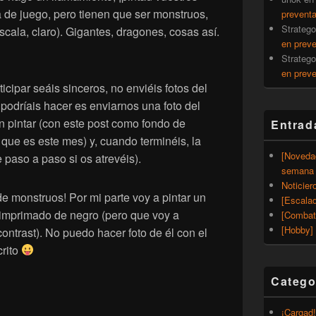
 de juego, pero tienen que ser monstruos,
prevent
Strateg
cala, claro). Gigantes, dragones, cosas así.
en prev
Strateg
en prev
icipar seáis sinceros, no enviéis fotos del
odríais hacer es enviarnos una foto del
in pintar (con este post como fondo de
Entrad
 que es este mes) y, cuando terminéis, la
[Noveda
 paso a paso si os atrevéis).
semana 
Noticier
de monstruos! Por mi parte voy a pintar un
[Escalad
imprimado de negro (pero que voy a
[Combat
[Hobby] 
contrast). No puedo hacer foto de él con el
crito
Catego
¡Cargad!