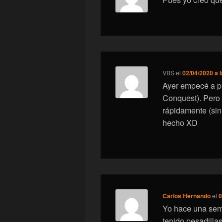
VBS
el
02/04/2020 a 
Ayer empecé a p
Conquest). Pero e
rápidamente (sin
hecho XD
Carlos Hernando
el
0
Yo hace una sema
tenido pesadillas