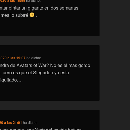
2020 a las 18:55
ha dicho:
ntar pintar un gigante en dos semanas,
 mes lo subiré
.
2020 a las 19:07
ha dicho:
ndra de Avatars of War? No es el más gordo
, pero es que el Stegadon ya está
niquitado….
20 a las 21:01
ha dicho:
 me apunto, con Ymir del mythic battles