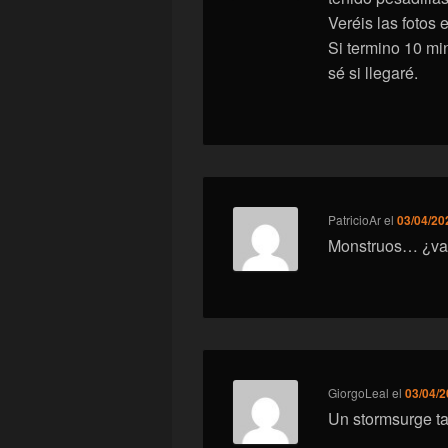
Veréis las fotos 
Si termino 10 mi
sé si llegaré.
PatricioAr
el
03/04/20
Monstruos… ¿vale
GiorgoLeal
el
03/04/2
Un stormsurge t