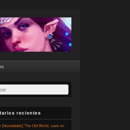
ro
ar
arios recientes
n
[Novedades] The Old World, caos en