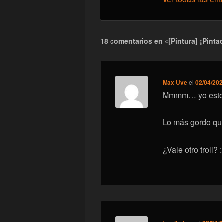
18 comentarios en «[Pintura] ¡Pint
Max Uve
el
02/04/202
Mmmm… yo estoy 
Lo más gordo que
¿Vale otro troll? :