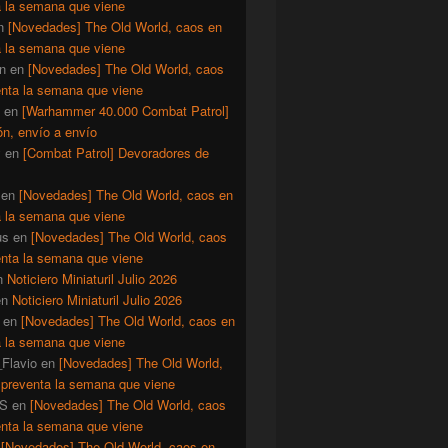
a la semana que viene
n
[Novedades] The Old World, caos en
a la semana que viene
n
en
[Novedades] The Old World, caos
enta la semana que viene
en
[Warhammer 40.000 Combat Patrol]
ón, envío a envío
y
en
[Combat Patrol] Devoradores de
en
[Novedades] The Old World, caos en
a la semana que viene
us
en
[Novedades] The Old World, caos
enta la semana que viene
n
Noticiero Miniaturil Julio 2026
en
Noticiero Miniaturil Julio 2026
en
[Novedades] The Old World, caos en
a la semana que viene
Flavio
en
[Novedades] The Old World,
 preventa la semana que viene
S
en
[Novedades] The Old World, caos
enta la semana que viene
n
[Novedades] The Old World, caos en