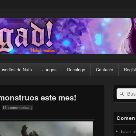
uscritos de Nuth
Juegos
Decálogo
Contacto
Regist
El
Buscar
Busc
área
 monstruos este mes!
por:
de
widget
—
18 comentarios ↓
barra
lateral
Coment
primaria
balael
e