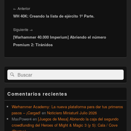
Navegación
de
Entrada
←
Anterior
entradas
WH 40K: Creando la lista de ejército 1ª Parte.
anterior:
Entrada
Siguiente
→
[Warhammer 40.000 Imperium] Abriendo el número
siguiente:
Premium 2: Tiránidos
El
Buscar
Buscar
área
por:
de
widget
barra
Comentarios recientes
lateral
primaria
Warhammer Academy: La nueva plataforma para dar tus primeros
pasos – ¡Cargad!
en
Noticiero Miniaturil Julio 2026
MaxPower4
en
[Juegos de Mesa] Abriendo la caja del segundo
crowdfunding del Heroes of Might & Magic 3 (y 5): Cala / Cove