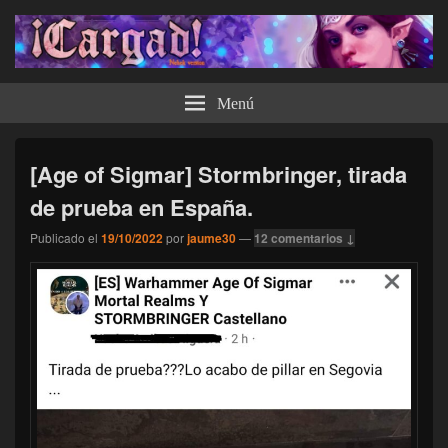
¡Cargad!
Menú
[Age of Sigmar] Stormbringer, tirada
de prueba en España.
Publicado el
19/10/2022
por
jaume30
—
12 comentarios ↓