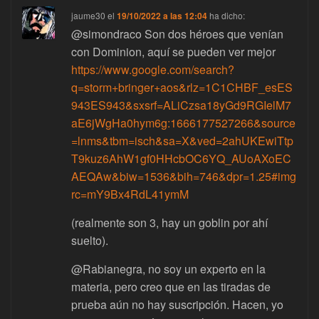
jaume30
el
19/10/2022 a las 12:04
ha dicho:
@simondraco Son dos héroes que venían
con Dominion, aquí se pueden ver mejor
https://www.google.com/search?
q=storm+bringer+aos&rlz=1C1CHBF_esES
943ES943&sxsrf=ALiCzsa18yGd9RGIelM7
aE6jWgHa0hym6g:1666177527266&source
=lnms&tbm=isch&sa=X&ved=2ahUKEwiTtp
T9kuz6AhW1gf0HHcbOC6YQ_AUoAXoEC
AEQAw&biw=1536&bih=746&dpr=1.25#img
rc=mY9Bx4RdL41ymM
(realmente son 3, hay un goblin por ahí
suelto).
@Rabianegra, no soy un experto en la
materia, pero creo que en las tiradas de
prueba aún no hay suscripción. Hacen, yo