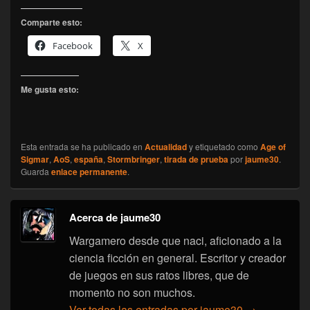
Comparte esto:
Facebook
X
Me gusta esto:
Esta entrada se ha publicado en
Actualidad
y etiquetado como
Age of
Sigmar
,
AoS
,
españa
,
Stormbringer
,
tirada de prueba
por
jaume30
.
Guarda
enlace permanente
.
Acerca de jaume30
Wargamero desde que naci, aficionado a la
ciencia ficción en general. Escritor y creador
de juegos en sus ratos libres, que de
momento no son muchos.
Ver todas las entradas por jaume30
→