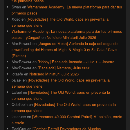
tus primeros pasos
Swan
en
Warhammer Academy: La nueva plataforma para dar tus
primeros pasos
Xoso
en
[Novedades] The Old World, caos en preventa la
semana que viene
Warhammer Academy: La nueva plataforma para dar tus primeros
pasos – ¡Cargad!
en
Noticiero Miniaturil Julio 2026
MaxPower4
en
[Juegos de Mesa] Abriendo la caja del segundo
crowdfunding del Heroes of Might & Magic 3 (y 5): Cala / Cove
(Piratas)
MaxPower4
en
[Hobby] Escalada Invitada – Julio 1 – Joserra
MaxPower4
en
[Escalada] Namarie, Julio 2026
jotaefe
en
Noticiero Miniaturil Julio 2026
balael
en
[Novedades] The Old World, caos en preventa la
semana que viene
Lafael
en
[Novedades] The Old World, caos en preventa la
semana que viene
QdeTobin
en
[Novedades] The Old World, caos en preventa la
semana que viene
iescruce
en
[Warhammer 40.000 Combat Patrol] Mi opinión, envío
a envío
RealGuy
en
[Combat Patrol] Devoradores de Mundos