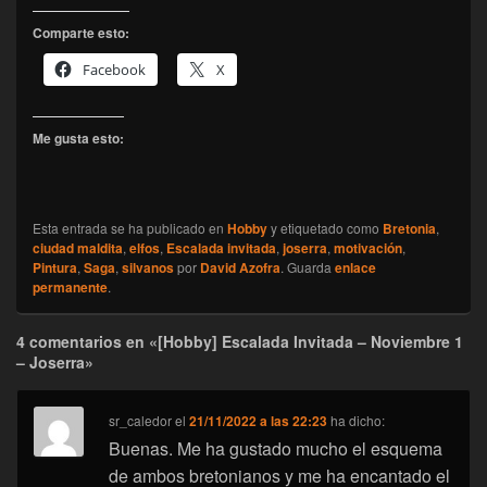
Comparte esto:
Facebook
X
Me gusta esto:
Esta entrada se ha publicado en
Hobby
y etiquetado como
Bretonia
,
ciudad maldita
,
elfos
,
Escalada invitada
,
joserra
,
motivación
,
Pintura
,
Saga
,
silvanos
por
David Azofra
. Guarda
enlace
permanente
.
4 comentarios en «[Hobby] Escalada Invitada – Noviembre 1
– Joserra»
sr_caledor
el
21/11/2022 a las 22:23
ha dicho:
Buenas. Me ha gustado mucho el esquema
de ambos bretonianos y me ha encantado el