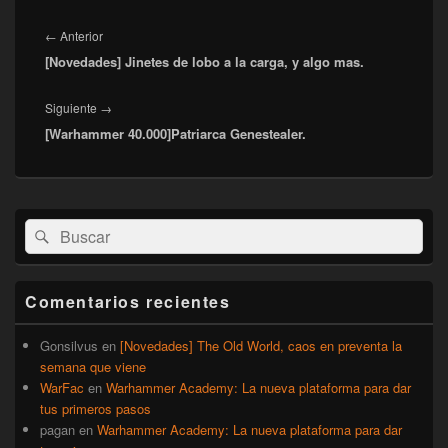
Navegación
de
Entrada
←
Anterior
entradas
[Novedades] Jinetes de lobo a la carga, y algo mas.
anterior:
Entrada
Siguiente
→
[Warhammer 40.000]Patriarca Genestealer.
siguiente:
El
Buscar
Buscar
área
por:
de
widget
barra
Comentarios recientes
lateral
primaria
Gonsilvus
en
[Novedades] The Old World, caos en preventa la
semana que viene
WarFac
en
Warhammer Academy: La nueva plataforma para dar
tus primeros pasos
pagan
en
Warhammer Academy: La nueva plataforma para dar