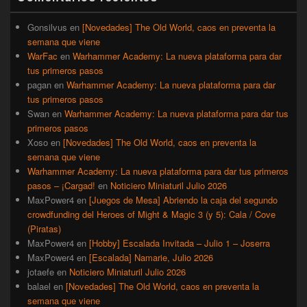
lateral
primaria
Gonsilvus
en
[Novedades] The Old World, caos en preventa la
semana que viene
WarFac
en
Warhammer Academy: La nueva plataforma para dar
tus primeros pasos
pagan
en
Warhammer Academy: La nueva plataforma para dar
tus primeros pasos
Swan
en
Warhammer Academy: La nueva plataforma para dar tus
primeros pasos
Xoso
en
[Novedades] The Old World, caos en preventa la
semana que viene
Warhammer Academy: La nueva plataforma para dar tus primeros
pasos – ¡Cargad!
en
Noticiero Miniaturil Julio 2026
MaxPower4
en
[Juegos de Mesa] Abriendo la caja del segundo
crowdfunding del Heroes of Might & Magic 3 (y 5): Cala / Cove
(Piratas)
MaxPower4
en
[Hobby] Escalada Invitada – Julio 1 – Joserra
MaxPower4
en
[Escalada] Namarie, Julio 2026
jotaefe
en
Noticiero Miniaturil Julio 2026
balael
en
[Novedades] The Old World, caos en preventa la
semana que viene