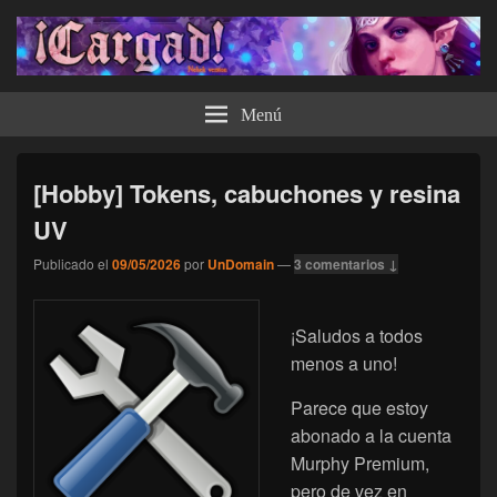
¡Cargad!
Menú
[Hobby] Tokens, cabuchones y resina
UV
Publicado el
09/05/2026
por
UnDomain
—
3 comentarios ↓
¡Saludos a todos
menos a uno!
Parece que estoy
abonado a la cuenta
Murphy Premium,
pero de vez en