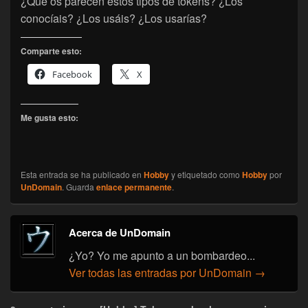
¿Qué os parecen estos tipos de tokens? ¿Los
conocíais? ¿Los usáis? ¿Los usarías?
Comparte esto:
Facebook
X
Me gusta esto:
Esta entrada se ha publicado en
Hobby
y etiquetado como
Hobby
por
UnDomain
. Guarda
enlace permanente
.
Acerca de UnDomain
¿Yo? Yo me apunto a un bombardeo...
Ver todas las entradas por UnDomain
→