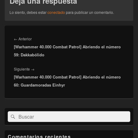
Deja una respuesta
Lo siento, debes estar
conectado
para publicar un comentario.
Navegación
de
Entrada
←
Anterior
entradas
[Warhammer 40.000 Combat Patrol] Abriendo el número
anterior:
59: Dakkabólido
Entrada
Siguiente
→
[Warhammer 40.000 Combat Patrol] Abriendo el número
siguiente:
60: Guardamoradas Einhyr
El
Buscar
Buscar
área
por:
de
widget
barra
Comentarios recientes