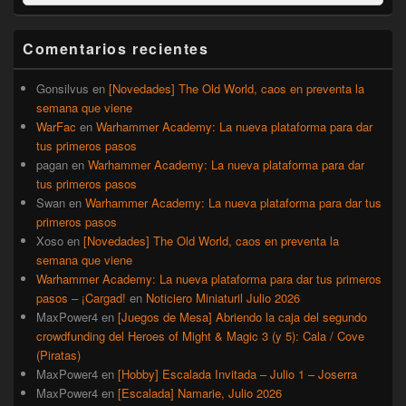
por:
de
widget
barra
Comentarios recientes
lateral
primaria
Gonsilvus
en
[Novedades] The Old World, caos en preventa la
semana que viene
WarFac
en
Warhammer Academy: La nueva plataforma para dar
tus primeros pasos
pagan
en
Warhammer Academy: La nueva plataforma para dar
tus primeros pasos
Swan
en
Warhammer Academy: La nueva plataforma para dar tus
primeros pasos
Xoso
en
[Novedades] The Old World, caos en preventa la
semana que viene
Warhammer Academy: La nueva plataforma para dar tus primeros
pasos – ¡Cargad!
en
Noticiero Miniaturil Julio 2026
MaxPower4
en
[Juegos de Mesa] Abriendo la caja del segundo
crowdfunding del Heroes of Might & Magic 3 (y 5): Cala / Cove
(Piratas)
MaxPower4
en
[Hobby] Escalada Invitada – Julio 1 – Joserra
MaxPower4
en
[Escalada] Namarie, Julio 2026