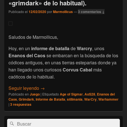
«grimdark» de lo habitual).
Publicado el
12/02/2020
por
Marmollicus
—
3 comentarios ↓
Saludos de Marmollicus,
Hoy, en un
informe de batalla
de
Warcry
, unos
Enanos del Caos
se embarcan en la búsqueda de los
códices antiguos, en unas tierras esteparias donde ya
han llegado unos curiosos
Corvus Cabal
más
caóticos de lo habitual.
[Warcry] Informe de batalla: Los códices a
Seguir leyendo
→
Publicado en
Juego
|
Etiquetado
Age of Sigmar
,
AoS28
,
Enanos del
Caos
,
Grimdark
,
Informe de Batalla
,
stillmania
,
WarCry
,
Warhammer
|
3
respuestas
El
Buscar
Buscar
área