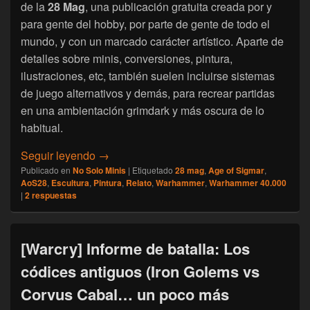
de la
28 Mag
, una publicación gratuita creada por y
para gente del hobby, por parte de gente de todo el
mundo, y con un marcado carácter artístico. Aparte de
detalles sobre minis, conversiones, pintura,
ilustraciones, etc, también suelen incluirse sistemas
de juego alternativos y demás, para recrear partidas
en una ambientación grimdark y más oscura de lo
habitual.
[No Solo Minis] 28 Mag, número 3, ya dispo
Seguir leyendo
→
Publicado en
No Solo Minis
|
Etiquetado
28 mag
,
Age of Sigmar
,
AoS28
,
Escultura
,
Pintura
,
Relato
,
Warhammer
,
Warhammer 40.000
|
2
respuestas
[Warcry] Informe de batalla: Los
códices antiguos (Iron Golems vs
Corvus Cabal… un poco más