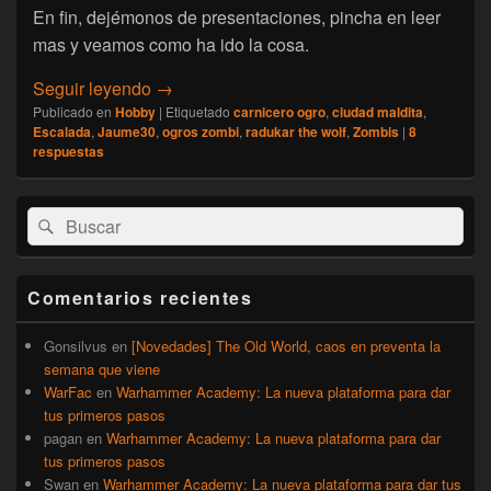
En fin, dejémonos de presentaciones, pincha en leer
mas y veamos como ha ido la cosa.
[Hobby] Escalada jaume30, Radukar y comp
Seguir leyendo
→
Publicado en
Hobby
|
Etiquetado
carnicero ogro
,
ciudad maldita
,
Escalada
,
Jaume30
,
ogros zombi
,
radukar the wolf
,
Zombis
|
8
respuestas
El
Buscar
Buscar
área
por:
de
widget
barra
Comentarios recientes
lateral
primaria
Gonsilvus
en
[Novedades] The Old World, caos en preventa la
semana que viene
WarFac
en
Warhammer Academy: La nueva plataforma para dar
tus primeros pasos
pagan
en
Warhammer Academy: La nueva plataforma para dar
tus primeros pasos
Swan
en
Warhammer Academy: La nueva plataforma para dar tus