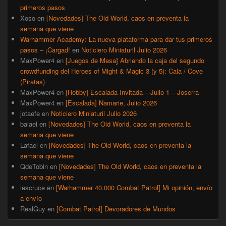
primeros pasos
Xoso
en
[Novedades] The Old World, caos en preventa la
semana que viene
Warhammer Academy: La nueva plataforma para dar tus primeros
pasos – ¡Cargad!
en
Noticiero Miniaturil Julio 2026
MaxPower4
en
[Juegos de Mesa] Abriendo la caja del segundo
crowdfunding del Heroes of Might & Magic 3 (y 5): Cala / Cove
(Piratas)
MaxPower4
en
[Hobby] Escalada Invitada – Julio 1 – Joserra
MaxPower4
en
[Escalada] Namarie, Julio 2026
jotaefe
en
Noticiero Miniaturil Julio 2026
balael
en
[Novedades] The Old World, caos en preventa la
semana que viene
Lafael
en
[Novedades] The Old World, caos en preventa la
semana que viene
QdeTobin
en
[Novedades] The Old World, caos en preventa la
semana que viene
iescruce
en
[Warhammer 40.000 Combat Patrol] Mi opinión, envío
a envío
RealGuy
en
[Combat Patrol] Devoradores de Mundos