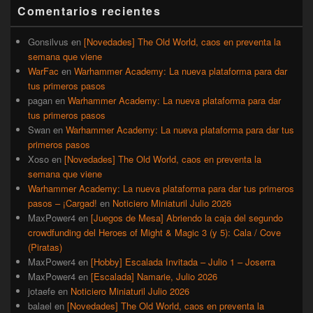
barra
Comentarios recientes
lateral
primaria
Gonsilvus
en
[Novedades] The Old World, caos en preventa la
semana que viene
WarFac
en
Warhammer Academy: La nueva plataforma para dar
tus primeros pasos
pagan
en
Warhammer Academy: La nueva plataforma para dar
tus primeros pasos
Swan
en
Warhammer Academy: La nueva plataforma para dar tus
primeros pasos
Xoso
en
[Novedades] The Old World, caos en preventa la
semana que viene
Warhammer Academy: La nueva plataforma para dar tus primeros
pasos – ¡Cargad!
en
Noticiero Miniaturil Julio 2026
MaxPower4
en
[Juegos de Mesa] Abriendo la caja del segundo
crowdfunding del Heroes of Might & Magic 3 (y 5): Cala / Cove
(Piratas)
MaxPower4
en
[Hobby] Escalada Invitada – Julio 1 – Joserra
MaxPower4
en
[Escalada] Namarie, Julio 2026
jotaefe
en
Noticiero Miniaturil Julio 2026
balael
en
[Novedades] The Old World, caos en preventa la