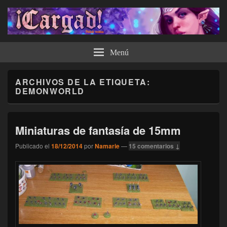
¡Cargad!
Menú
ARCHIVOS DE LA ETIQUETA:
DEMONWORLD
Miniaturas de fantasía de 15mm
Publicado el
18/12/2014
por
Namarie
—
15 comentarios ↓