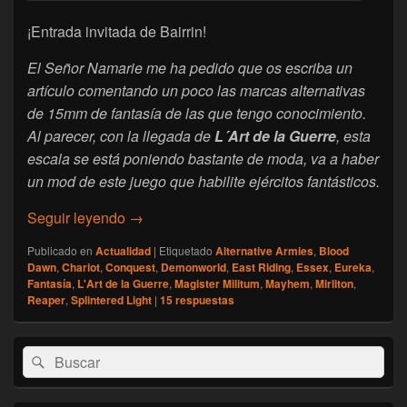
¡Entrada invitada de Bairrin!
El Señor Namarie me ha pedido que os escriba un
artículo comentando un poco las marcas alternativas
de 15mm de fantasía de las que tengo conocimiento.
Al parecer, con la llegada de
L´Art de la Guerre
, esta
escala se está poniendo bastante de moda, va a haber
un mod de este juego que habilite ejércitos fantásticos.
Miniaturas de fantasía de 15mm
Seguir leyendo
→
Publicado en
Actualidad
|
Etiquetado
Alternative Armies
,
Blood
Dawn
,
Chariot
,
Conquest
,
Demonworld
,
East Riding
,
Essex
,
Eureka
,
Fantasía
,
L'Art de la Guerre
,
Magister Militum
,
Mayhem
,
Mirliton
,
Reaper
,
Splintered Light
|
15
respuestas
El
Buscar
Buscar
área
por:
de
widget