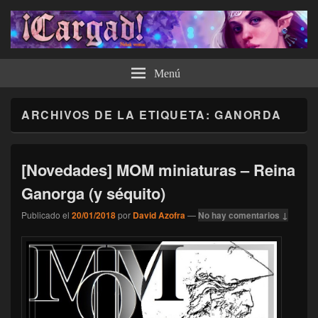
¡Cargad!
Menú
ARCHIVOS DE LA ETIQUETA:
GANORDA
[Novedades] MOM miniaturas – Reina
Ganorga (y séquito)
Publicado el
20/01/2018
por
David Azofra
—
No hay comentarios ↓