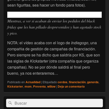
sean figuritas, sea hacer un fondo para fotos).
Mientras, a ver si acaban de enviar los pedidos del black
friday que les han pillado desprevenidos y han agotado stock
y pico.
NOTA: el vídeo acaba con el logo de
Indiegogo
, una
compañia de gestión de campañas de financiación.
Pero siempre se ha dicho que saldría por KS, que son
las siglas de
Kickstarter
(otra compañía que organiza
campañas). No se por dónde saldrá al final pero
bueno, ya nos enteraremos…
Publicado en
Actualidad
|
Etiquetado
cerdos
,
financiación
,
ganorda
,
Kickstarter
,
mom
,
Preventa
,
willow
|
Deja un comentario
El
Buscar
Buscar
área
por:
de