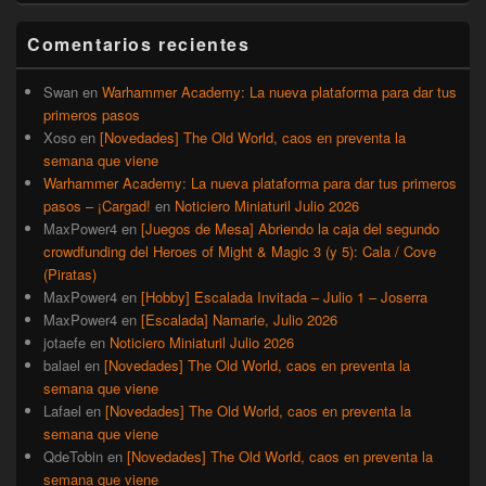
widget
barra
Comentarios recientes
lateral
primaria
Swan
en
Warhammer Academy: La nueva plataforma para dar tus
primeros pasos
Xoso
en
[Novedades] The Old World, caos en preventa la
semana que viene
Warhammer Academy: La nueva plataforma para dar tus primeros
pasos – ¡Cargad!
en
Noticiero Miniaturil Julio 2026
MaxPower4
en
[Juegos de Mesa] Abriendo la caja del segundo
crowdfunding del Heroes of Might & Magic 3 (y 5): Cala / Cove
(Piratas)
MaxPower4
en
[Hobby] Escalada Invitada – Julio 1 – Joserra
MaxPower4
en
[Escalada] Namarie, Julio 2026
jotaefe
en
Noticiero Miniaturil Julio 2026
balael
en
[Novedades] The Old World, caos en preventa la
semana que viene
Lafael
en
[Novedades] The Old World, caos en preventa la
semana que viene
QdeTobin
en
[Novedades] The Old World, caos en preventa la
semana que viene