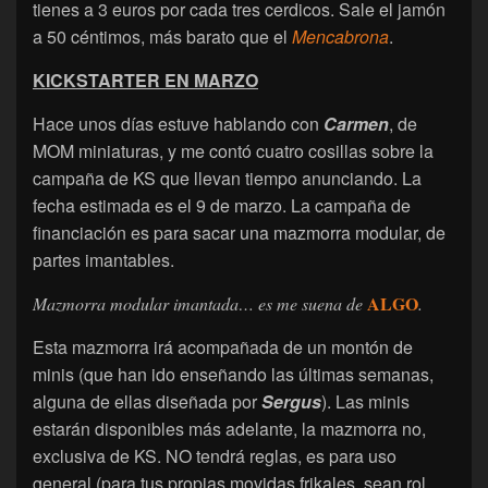
tienes a 3 euros por cada tres cerdicos. Sale el jamón
a 50 céntimos, más barato que el
Mencabrona
.
KICKSTARTER EN MARZO
Hace unos días estuve hablando con
Carmen
, de
MOM miniaturas, y me contó cuatro cosillas sobre la
campaña de KS que llevan tiempo anunciando. La
fecha estimada es el 9 de marzo. La campaña de
financiación es para sacar una mazmorra modular, de
partes imantables.
ALGO
Mazmorra modular imantada… es me suena de
.
Esta mazmorra irá acompañada de un montón de
minis (que han ido enseñando las últimas semanas,
alguna de ellas diseñada por
Sergus
). Las minis
estarán disponibles más adelante, la mazmorra no,
exclusiva de KS. NO tendrá reglas, es para uso
general (para tus propias movidas frikales, sean rol,